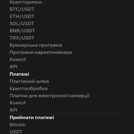
Крипторинки
BTC/USDT
ETH/USDT
SOL/USDT
BNB/USDT
TRX/USDT
Брокерська програма
Програма маркетмейкера
Комісії
API
Платежі
Платіжний шлюз
Криптообробка
Плагіни для електронної комерції
Комісії
API
Приймати платежі
Bitcoin
USDT