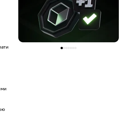
мати
ими
ою