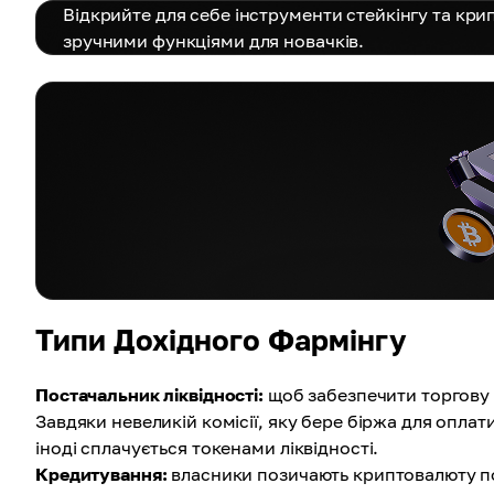
Відкрийте для себе інструменти стейкінгу та кри
зручними функціями для новачків.
Типи Дохідного Фармінгу
Постачальник ліквідності:
щоб забезпечити торгову л
Завдяки невеликій комісії, яку бере біржа для оплат
іноді сплачується токенами ліквідності.
Кредитування:
власники позичають криптовалюту по