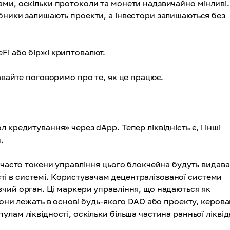
ми, оскільки протоколи та монети надзвичайно мінливі.
бники залишають проекти, а інвестори залишаються без
Fi або біржі криптовалют.
авайте поговоримо про те, як це працює.
кредитування» через dApp. Тепер ліквідність є, і інші
.
і часто токени управління цього блокчейна будуть видав
ності в системі. Користувачам децентралізованої системи
чий орган. Ці маркери управління, що надаються як
вони лежать в основі будь-якого DAO або проекту, керов
лам ліквідності, оскільки більша частина ранньої ліквід