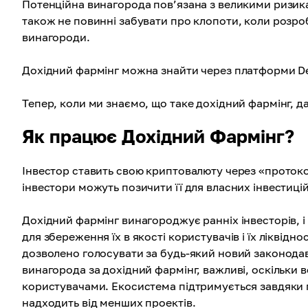
Потенційна винагорода пов’язана з великими ризика
також не повинні забувати про клопоти, коли розро
винагороди.
Дохідний фармінг можна знайти через платформи De
Тепер, коли ми знаємо, що таке дохідний фармінг, д
Як працює Дохідний Фармінг?
Інвестор ставить свою криптовалюту через «протокол 
інвестори можуть позичити її для власних інвестицій
Дохідний фармінг винагороджує ранніх інвесторів, 
для збереження їх в якості користувачів і їх ліквід
дозволено голосувати за будь-який новий законодав
винагорода за дохідний фармінг, важливі, оскільки 
користувачами. Екосистема підтримується завдяки пу
надходить від менших проектів.