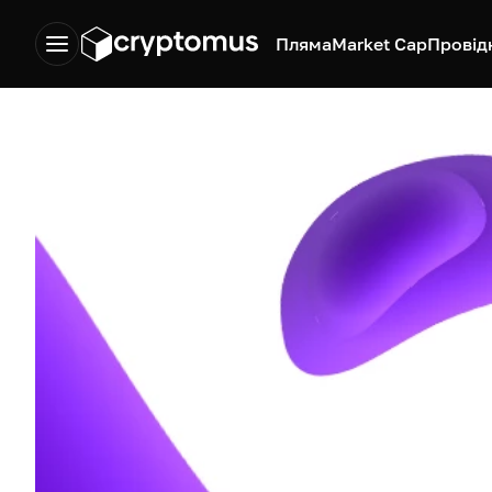
Пляма
Market Cap
Провід