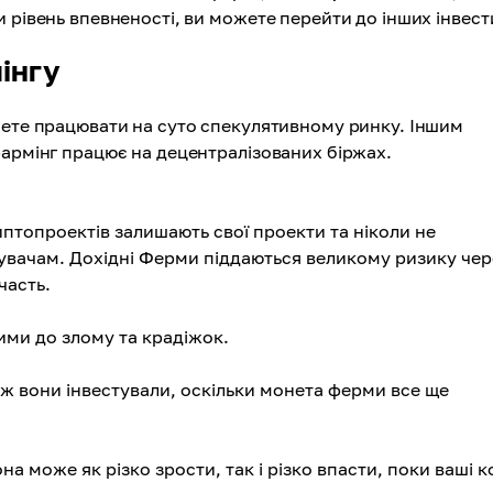
 рівень впевненості, ви можете перейти до інших інвест
інгу
чете працювати на суто спекулятивному ринку. Іншим
фармінг працює на децентралізованих біржах.
птопроектів залишають свої проекти та ніколи не
увачам. Дохідні Ферми піддаються великому ризику чер
часть.
ми до злому та крадіжок.
іж вони інвестували, оскільки монета ферми все ще
 може як різко зрости, так і різко впасти, поки ваші 