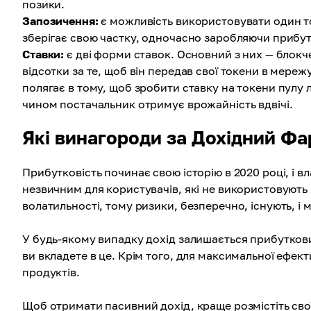
позики.
Запозичення:
є можливість використовувати один то
зберігає свою частку, одночасно заробляючи прибут
Ставки:
є дві форми ставок. Основний з них — блокч
відсотки за те, щоб він передав свої токени в мере
полягає в тому, щоб зробити ставку на токени пулу л
чином постачальник отримує врожайність вдвічі.
Які винагороди за Дохідний Фа
Прибутковість починає свою історію в 2020 році, і 
незвичним для користувачів, які не використовують
волатильності, тому ризики, безперечно, існують, і 
У будь-якому випадку дохід залишається прибутковим
ви вкладете в це. Крім того, для максимальної ефек
продуктів.
Щоб отримати пасивний дохід, краще розмістіть свої 