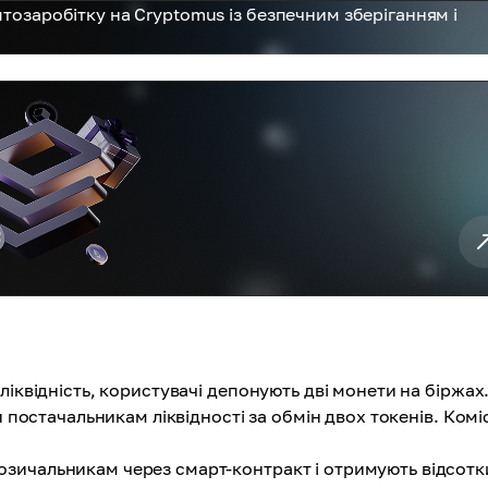
птозаробітку на Cryptomus із безпечним зберіганням і
іквідність, користувачі депонують дві монети на біржах
и постачальникам ліквідності за обмін двох токенів. Комі
зичальникам через смарт-контракт і отримують відсотки