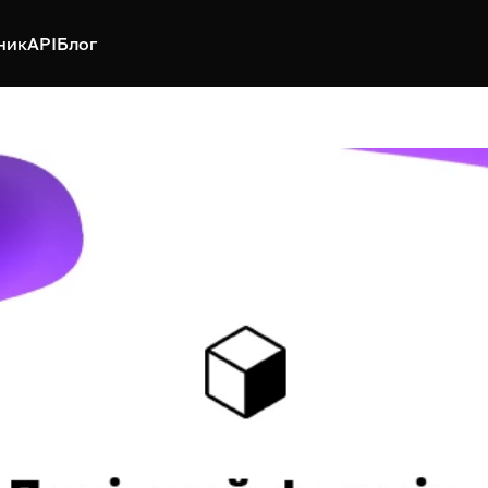
ник
API
Блог