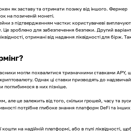
кен як заставу та отримати позику від іншого. Фермер
ок на позиченій монеті.
ейни з підтвердженням частки: користувачеві виплачуют
жу. Це зроблено для забезпечення безпеки. Другий варіан
іквідності, отримані від надання ліквідності для бірж. Т
рмінг?
власники могли похвалитися тризначними ставками APY, щ
 криптовалюту. Однак ці ставки призводять до надзвичай
ми поглибимося в них пізніше.
, але це залежить від того, скільки грошей, часу та зус
тивності потрібне глибоке знання платформ DeFi та інших
кошти на надійній платформі, або в пулі ліквідності, що