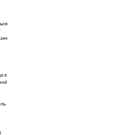
ься
т
аким
о є
ної
иль
б