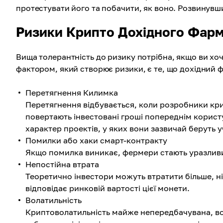
протестувати його та побачити, як воно. Розвинувши
Ризики Крипто Дохідного Фарм
Вища толерантність до ризику потрібна, якщо ви хо
фактором, який створює ризики, є те, що дохідний 
Перетягнення Килимка
Перетягнення відбувається, коли розробники кри
повертають інвестовані гроші попереднім корист
характер проектів, у яких вони зазвичай беруть у
Помилки або хаки смарт-контракту
Якщо помилка виникає, фермери стають уразливи
Непостійна втрата
Теоретично інвестори можуть втратити більше, н
відповідає ринковій вартості цієї монети.
Волатильність
Криптоволатильність майже непередбачувана, вона