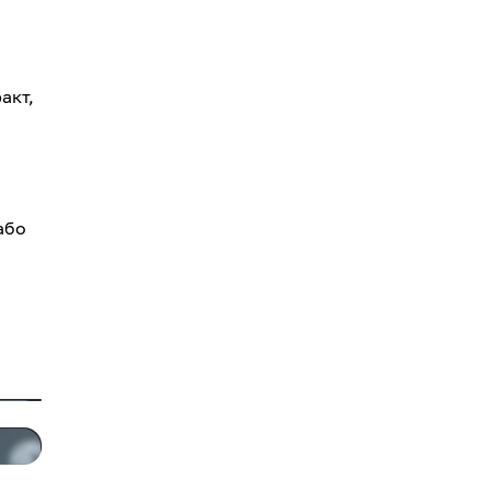
акт,
або