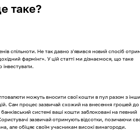
е таке?
нів спільноти. Не так давно з'явився новий спосіб отри
дохідний фармінг». У цій статті ми дізнаємося, що таке
о інвестувати.
иптовалюти можуть вносити свої кошти в пул разом з інш
цій. Сам процес зазвичай схожий на внесення грошей до
в банківський системі ваші кошти заблоковані на певний
 Користувачі зазвичай отримують відсотки, позичаючи св
на, але обіцяє своїм учасникам високі винагороди.