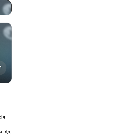
.
сія
 від