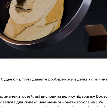
ж будь-коли, тому давайте розберемося в деяких причин
их знаменитостей, які висловили велику підтримку Doge
птовалюта для людей” ціна мемної монети зросла на 16%