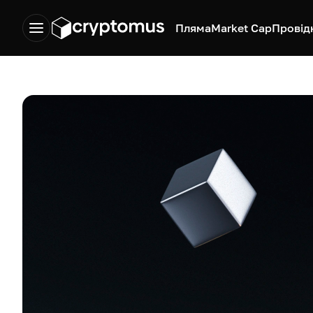
Пляма
Market Cap
Провід