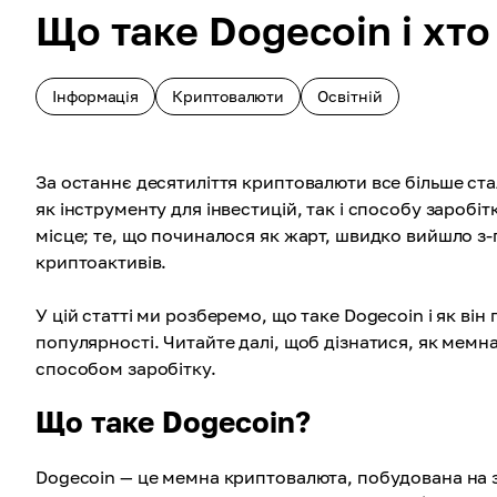
Що таке Dogecoin і хто
Інформація
Криптовалюти
Освітній
За останнє десятиліття криптовалюти все більше ст
як інструменту для інвестицій, так і способу зароб
місце; те, що починалося як жарт, швидко вийшло з-
криптоактивів.
У цій статті ми розберемо, що таке Dogecoin і як ві
популярності. Читайте далі, щоб дізнатися, як мем
способом заробітку.
Що таке Dogecoin?
Dogecoin — це мемна криптовалюта, побудована на зм