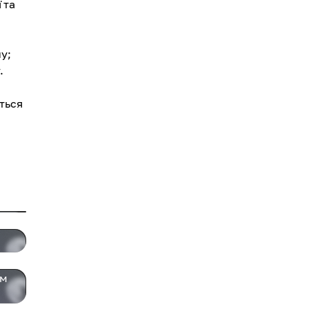
 та
у;
.
ється
.
им