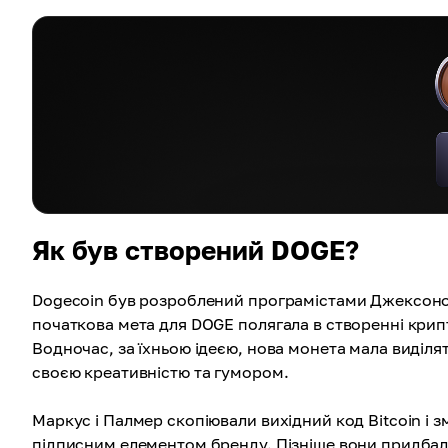
Як був створений DOGE?
Dogecoin був розроблений програмістами Джексоном 
початкова мета для DOGE полягала в створенні крип
Водночас, за їхньою ідеєю, нова монета мала виділ
своєю креативністю та гумором.
Маркус і Палмер скопіювали вихідний код Bitcoin і 
підписним елементом бренду. Пізніше вони придбали