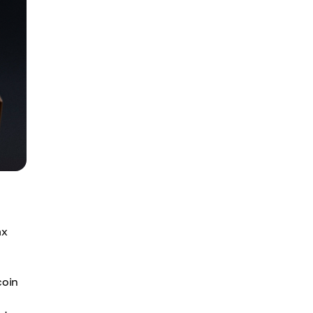
ах
coin