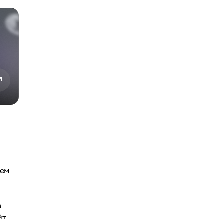
тем
в
йт