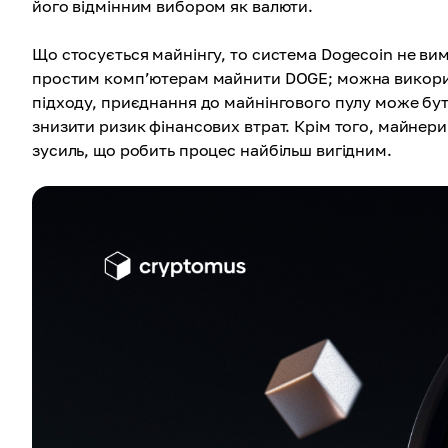
його відмінним вибором як валюти.
Що стосується майнінгу, то система Dogecoin не ви
простим комп’ютерам майнити DOGE; можна викорис
підходу, приєднання до майнінгового пулу може бут
знизити ризик фінансових втрат. Крім того, майнери
зусиль, що робить процес найбільш вигідним.