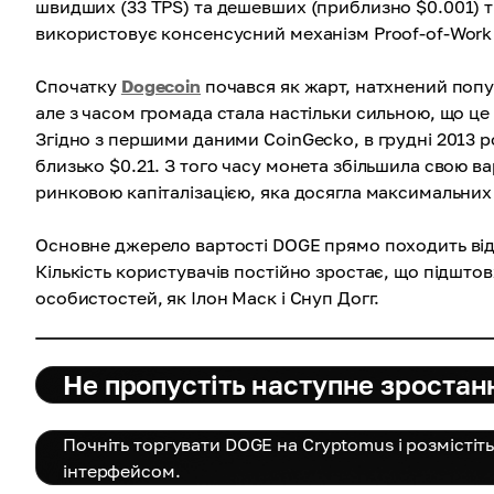
швидших (33 TPS) та дешевших (приблизно $0.001) тр
використовує консенсусний механізм Proof-of-Work 
Спочатку
Dogecoin
почався як жарт, натхнений поп
але з часом громада стала настільки сильною, що це 
Згідно з першими даними CoinGecko, в грудні 2013 
близько $0.21. З того часу монета збільшила свою в
ринковою капіталізацією, яка досягла максимальних $
Основне джерело вартості DOGE прямо походить від 
Кількість користувачів постійно зростає, що підшто
особистостей, як Ілон Маск і Снуп Догг.
Не пропустіть наступне зроста
Почніть торгувати DOGE на Cryptomus і розмістіт
інтерфейсом.