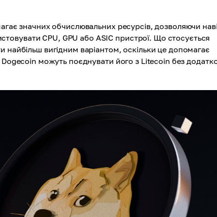
магає значних обчислювальних ресурсів, дозволяючи нав
товувати CPU, GPU або ASIC пристрої. Що стосується
и найбільш вигідним варіантом, оскільки це допомагає
 Dogecoin можуть поєднувати його з Litecoin без додатк