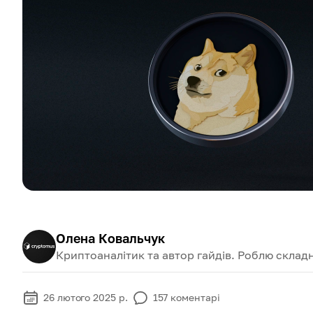
Олена Ковальчук
Криптоаналітик та автор гайдів. Роблю складн
26 лютого 2025 р.
157
коментарі