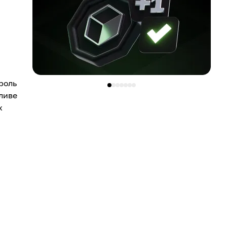
роль
бливе
х