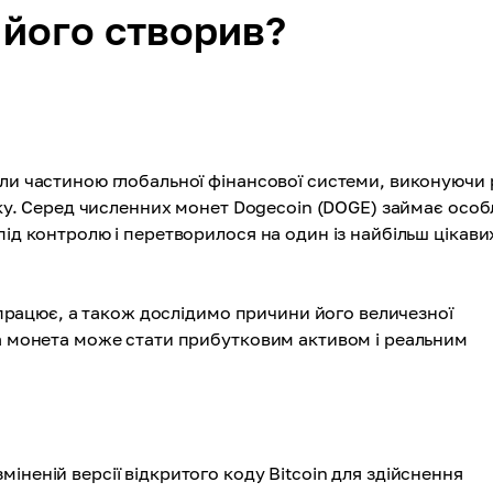
 його створив?
али частиною глобальної фінансової системи, виконуючи 
ітку. Серед численних монет Dogecoin (DOGE) займає осо
під контролю і перетворилося на один із найбільш цікави
н працює, а також дослідимо причини його величезної
на монета може стати прибутковим активом і реальним
іненій версії відкритого коду Bitcoin для здійснення