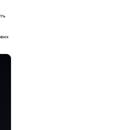
іть
ових