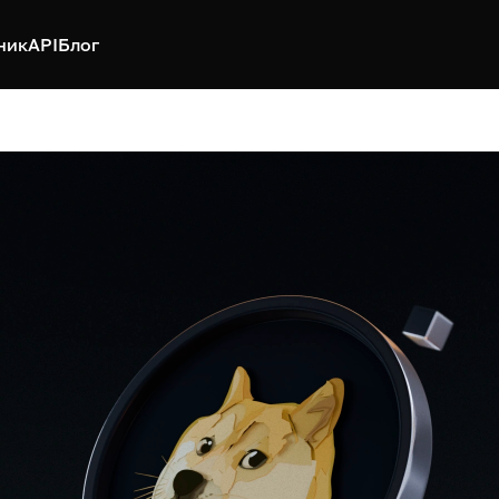
ник
API
Блог