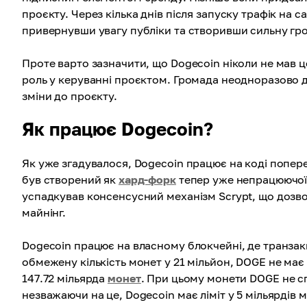
проєкту. Через кілька днів після запуску трафік на с
привернувши увагу публіки та створивши сильну гр
Проте варто зазначити, що Dogecoin ніколи не мав ц
роль у керуванні проєктом. Громада неодноразово д
зміни до проєкту.
Як працює Dogecoin?
Як уже згадувалося, Dogecoin працює на коді попер
був створений як
хард-форк
тепер уже непрацюючої 
успадкував консенсусний механізм Scrypt, що дозво
майнінг.
Dogecoin працює на власному блокчейні, де транзакц
обмежену кількість монет у 21 мільйон, DOGE не має 
147.72 мільярда
монет
. При цьому монети DOGE не с
незважаючи на це, Dogecoin має ліміт у 5 мільярдів