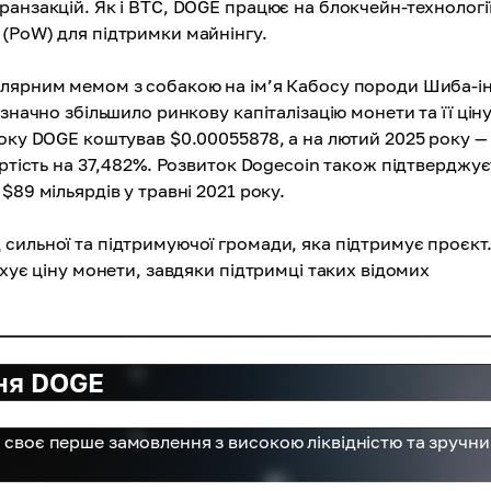
анзакцій. Як і BTC, DOGE працює на блокчейн-технології
(PoW) для підтримки майнінгу.
улярним мемом з собакою на ім’я Кабосу породи Шиба-ін
значно збільшило ринкову капіталізацію монети та її ціну
року DOGE коштував $0.00055878, а на лютий 2025 року —
артість на 37,482%. Розвиток Dogecoin також підтверджу
89 мільярдів у травні 2021 року.
сильної та підтримуючої громади, яка підтримує проєкт
вхує ціну монети, завдяки підтримці таких відомих
ння DOGE
ь своє перше замовлення з високою ліквідністю та зручн