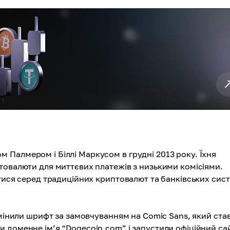
Палмером і Біллі Маркусом в грудні 2013 року. Їхня
товалюти для миттєвих платежів з низькими комісіями.
ятися серед традиційних криптовалют та банківських сис
змінили шрифт за замовчуванням на Comic Sans, який ста
 доменне ім’я “Dogecoin.com” і запустили офіційний са