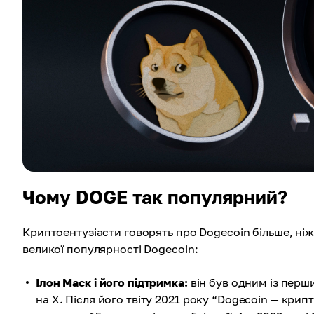
Чому DOGE так популярний?
Криптоентузіасти говорять про Dogecoin більше, ні
великої популярності Dogecoin:
Ілон Маск і його підтримка:
він був одним із перш
на X. Після його твіту 2021 року “Dogecoin — кри