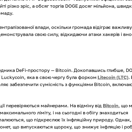
айті різко зріс, а обсяг торгів DOGE досяг мільйона, швид
омаду.
ентралізованої влади, оскільки громада відіграє важливу
емонструвала свою силу, відкидаючи атаки хакерів і вн
едника DeFi-простору — Bitcoin. Докопавшись глибше, D
Luckycoin, яка в свою чергу була форком
Litecoin (LTC)
.
ляє забезпечити сумісність з функціями Bitcoin, включа
ії перевіряються майнерами. На відміну від
Bitcoin
, що 
максимального ліміту, і на сьогодні в обігу знаходиться
палюються, що підкреслює їх інфляційну природу. Однак,
 монет, що випускаються щороку, що знижує інфляцію і ро