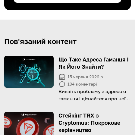
Пов'язаний контент
Що Таке Адреса Гаманця І
Як Його Знайти?
15 червня 2026 р.
194
коментарі
Вивчіть проблему з адресою
гаманця і дізнайтеся про неї
все необхідне!
Стейкінг TRX з
Cryptomus: Покрокове
керівництво