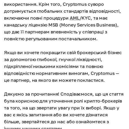
використання. Крім того, Cryptomus суворо
дотримується глобальних стандартів відповідності,
включаючи повні процедури
AML
/KYC, та має
канадську ліцензію MSB (Money Services Business),
що дає її партнерам впевненість у співпраці з
повністю регульованим постачальником.
Якщо ви хочете покращити свій брокерський бізнес
за допомогою глибокої, гнучкої ліквідності,
підкріпленої низькими комісіями та повною
відповідністю нормативним вимогам, Cryptomus —
це партнер, на якого ви можете покластися.
Дякуємо за прочитання! Сподіваємося, що ця стаття
була корисною для уточнення ролі крипто-брокерів
та того, на що звертати увагу при їх виборі. Якщо у
вас є якісь запитання або ви хочете дізнатися
більше, звертайтеся до нас або ознайомтеся з
іншими нашими статтями
.