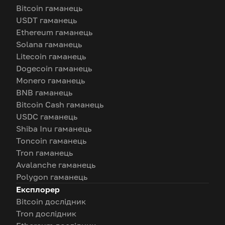
Bitcoin гаманець
USDT гаманець
Ethereum гаманець
Solana гаманець
Litecoin гаманець
Dogecoin гаманець
Monero гаманець
BNB гаманець
Bitcoin Cash гаманець
USDC гаманець
Shiba Inu гаманець
Toncoin гаманець
Tron гаманець
Avalanche гаманець
Polygon гаманець
Експлорер
Bitcoin дослідник
Tron дослідник