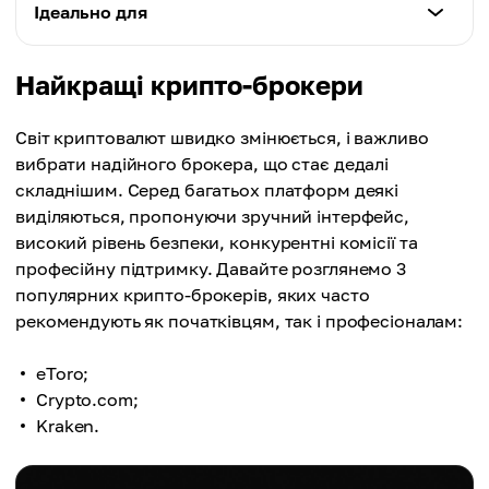
Крипто-брокер
Потрібне розуміння ринкових ордерів
Ідеально для
Криптобіржа
Брокери займаються всіма аспектами,
Нижчі комісії
забезпечуючи безпеку
Крипто-брокер
Найкращі крипто-брокери
Початківців, користувачів, які шукають зручності
Криптобіржа
Світ криптовалют швидко змінюється, і важливо
Користувач відповідає за безпеку та кошти
Криптобіржа
вибрати надійного брокера, що стає дедалі
Досвідчених трейдерів, тих, хто шукає нижчі
складнішим. Серед багатьох платформ деякі
комісії
виділяються, пропонуючи зручний інтерфейс,
високий рівень безпеки, конкурентні комісії та
професійну підтримку. Давайте розглянемо 3
популярних крипто-брокерів, яких часто
рекомендують як початківцям, так і професіоналам:
eToro;
Crypto.com;
Kraken.