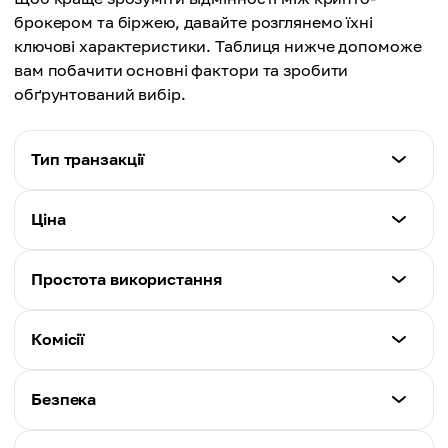
брокером та біржею, давайте розглянемо їхні
ключові характеристики. Таблиця нижче допоможе
вам побачити основні фактори та зробити
обґрунтований вибір.
Тип транзакції
Крипто-брокер
Ціна
Брокер виступає покупцем або продавцем
Крипто-брокер
Простота використання
Криптобіржа
Може бути вищою через комісію брокера
Зіставлення ордерів на купівлю та продаж через
Крипто-брокер
книгу ордерів
Комісії
Криптобіржа
Спрощений процес, немає потреби в знаннях
Ціна, що керується ринком, базується на
ринку
Крипто-брокер
ордерах
Безпека
Зазвичай вищі через маржу брокера
Криптобіржа