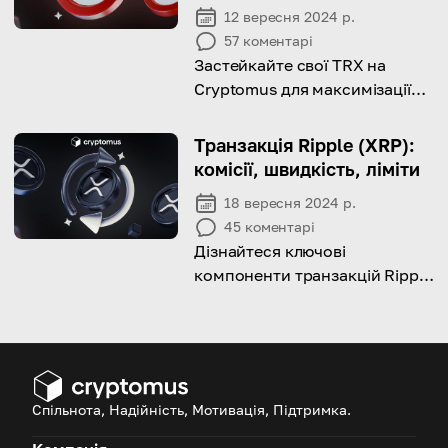
12 вересня 2024 р.
57
коментарі
Застейкайте свої TRX на
Cryptomus для максимізації
прибутку: скористайтеся
нашим покроковим
Транзакція Ripple (XRP):
керівництвом для допомоги!
комісії, швидкість, ліміти
18 вересня 2024 р.
45
коментарі
Дізнайтеся ключові
компоненти транзакцій Ripple
та навчіться робити свої
платежі ефективними і
безпечними!
Спільнота, Надійність, Мотивація, Підтримка.