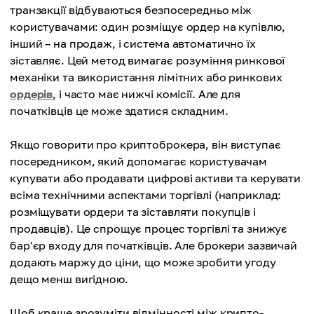
транзакції відбуваються безпосередньо між
користувачами: один розміщує ордер на купівлю,
інший – на продаж, і система автоматично їх
зіставляє. Цей метод вимагає розуміння ринкової
механіки та використання лімітних або ринкових
ордерів
, і часто має нижчі комісії. Але для
початківців це може здатися складним.
Якщо говорити про криптоброкера, він виступає
посередником, який допомагає користувачам
купувати або продавати цифрові активи та керувати
всіма технічними аспектами торгівлі (наприклад:
розміщувати ордери та зіставляти покупців і
продавців). Це спрощує процес торгівлі та знижує
бар'єр входу для початківців. Але брокери зазвичай
додають маржу до ціни, що може зробити угоду
дещо менш вигідною.
Щоб краще зрозуміти відмінності між крипто-