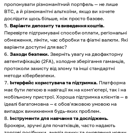
пропонувати різноманітний портфель — не лише
BTC, а й різноманітні альткоїни, якщо ви хочете
дослідити щось більше, ніж просто базове.
Варіанти депозиту та виведення коштів.
Перевірте підтримувані способи оплати, регіональні
обмеження, ліміти, час обробки та фіатні валюти. Які
варіанти доступні для вас?
Заходи безпеки.
Зверніть увагу на двофакторну
автентифікацію (2FA), холодне зберігання гаманців,
протоколи захисту від злому та інші стандартні
методи кібербезпеки.
Інтерфейс користувача та підтримка.
Платформа
має бути легкою в навігації як на комп'ютері, так і на
мобільному пристрої. Хороша підтримка клієнтів — в
ідеалі багатомовна — є обов'язковою умовою на
випадок виникнення будь-яких проблем.
Інструменти для навчання та досліджень.
Брокери, зручні для початківців, часто надають
торгові посібники, аналіз ринку та оновлення новин.