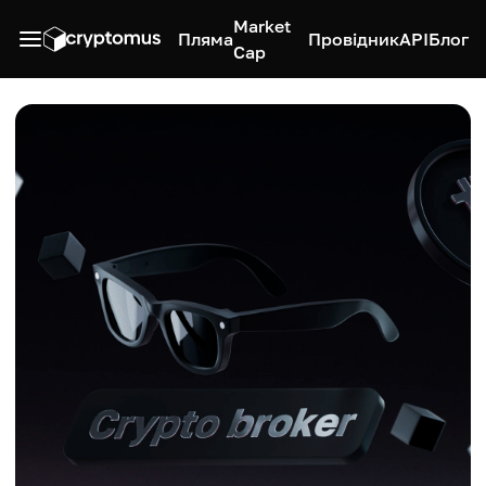
Market
Пляма
Провідник
API
Блог
Cap