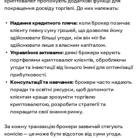
криптовалют пропонують додаткові функції для
покращення досвіду торгівлі. До них належать:
Надання кредитного плеча:
коли брокер позичає
клієнту певну суму грошей, що дозволяє йому
здійснювати більші угоди, ніж він міг би
здійснювати лише з власним капіталом.
Управління активами:
деякі брокери керують
портфелями криптовалют клієнтів, обробляючи
угоди та інвестиції від їхнього імені для оптимізації
прибутковості.
Консультації та навчання:
брокери часто надають
поради та освітні ресурси, щоб допомогти
клієнтам краще зрозуміти торгівлю
криптовалютою, розробити стратегії та
покращити свої знання ринку.
За кожну транзакцію брокери зазвичай стягують
комісію — це може бути відсоток від суми угоди.