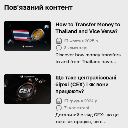
Пов'язаний контент
How to Transfer Money to
Thailand and Vice Versa?
27 жовтня 2025 р.
3
коментарі
Discover how money transfers
to and from Thailand have
become faster and more
convenient than ever.
Що таке централізовані
біржі (CEX) і як вони
працюють?
27 грудня 2024 р.
71
коментарі
Детальний огляд CEX: що це
таке, як працює, чи є