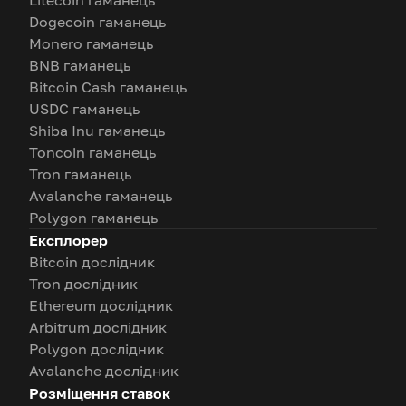
Litecoin гаманець
Dogecoin гаманець
Monero гаманець
BNB гаманець
Bitcoin Cash гаманець
USDC гаманець
Shiba Inu гаманець
Toncoin гаманець
Tron гаманець
Avalanche гаманець
Polygon гаманець
Експлорер
Bitcoin дослідник
Tron дослідник
Ethereum дослідник
Arbitrum дослідник
Polygon дослідник
Avalanche дослідник
Розміщення ставок