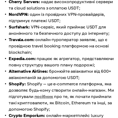
Cherry Servers:
надає високопродуктивні сервери
та cloud solutions з оплатою USDT;
NordVPN:
один із провідних VPN-провайдерів,
підтримує платежі USDT;
Surfshark:
VPN-сервіс, який приймає USDT для
анонімного та безпечного доступу до інтернету;
Travala.com:
онлайн-туроператор заявляє, що є
провідною travel booking платформою на основі
blockchain;
Expedia.com:
працює як агрегатор, представляючи
повну структуру вашого плану подорожі;
Alternative Airlines:
бронюйте авіаквитки від 600+
авіакомпаній за допомогою USDT;
Shopify:
Shopify — це e-commerce платформа, яка
дозволяє будь-кому створити онлайн-магазин. Ми
підготували
посібник
про те, як почати приймати
такі криптовалюти, як Bitcoin, Ethereum та інші, за
допомогою Shopify;
Crypto Emporium:
онлайн-маркетплейс luxury