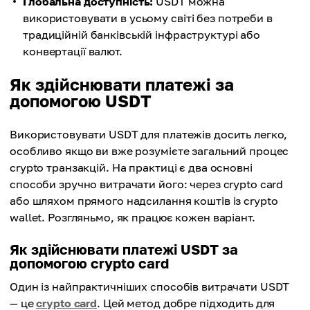
Глобальна доступність:
USDT можна
використовувати в усьому світі без потреби в
традиційній банківській інфраструктурі або
конвертації валют.
Як здійснювати платежі за
допомогою USDT
Використовувати USDT для платежів досить легко,
особливо якщо ви вже розумієте загальний процес
crypto транзакцій. На практиці є два основні
способи зручно витрачати його: через crypto card
або шляхом прямого надсилання коштів із crypto
wallet. Розгляньмо, як працює кожен варіант.
Як здійснювати платежі USDT за
допомогою crypto card
Один із найпрактичніших способів витрачати USDT
— це
crypto card
. Цей метод добре підходить для