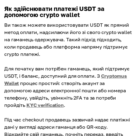
Як здійснювати платежі USDT за
допомогою crypto wallet
Ви також можете використовувати USDT як прямий
метод оплати, надсилаючи його зі свого crypto wallet
на гаманець одержувача. Такий підхід підходить,
коли продавець або платформа напряму підтримує
crypto платежі.
Для початку вам потрібен гаманець, який підтримує
USDT, і баланс, доступний для оплати. З
Cryptomus
Wallet
процес простий: створіть акаунт за
допомогою адреси електронної пошти або номера
телефону, увійдіть, увімкніть 2FA та за потреби
пройдіть
KYC verification
.
Під час checkout продавець зазвичай надає платіжні
дані у вигляді адреси гаманця або QR-коду.
Відкрийте свій гаманець, почніть переказ, введіть