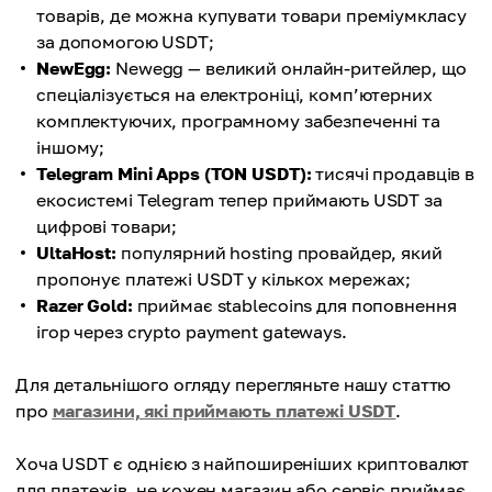
товарів, де можна купувати товари преміумкласу
за допомогою USDT;
NewEgg:
Newegg — великий онлайн-ритейлер, що
спеціалізується на електроніці, комп’ютерних
комплектуючих, програмному забезпеченні та
іншому;
Telegram Mini Apps (TON USDT):
тисячі продавців в
екосистемі Telegram тепер приймають USDT за
цифрові товари;
UltaHost:
популярний hosting провайдер, який
пропонує платежі USDT у кількох мережах;
Razer Gold:
приймає stablecoins для поповнення
ігор через crypto payment gateways.
Для детальнішого огляду перегляньте нашу статтю
про
магазини, які приймають платежі USDT
.
Хоча USDT є однією з найпоширеніших криптовалют
для платежів, не кожен магазин або сервіс приймає