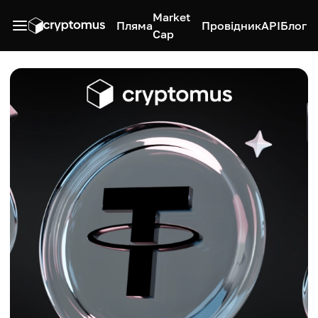
Market
Пляма
Провідник
API
Блог
Cap