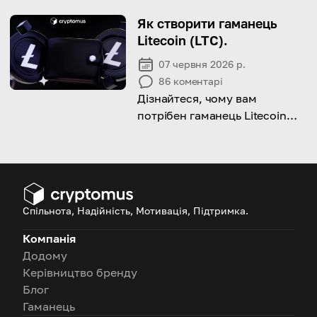
хорошою та чим відрізняється
від DEX
Як створити гаманець
Litecoin (LTC).
07 червня 2026 р.
86
коментарі
Дізнайтеся, чому вам
потрібен гаманець Litecoin
(LTC) та як його створити.
Спільнота, Надійність, Мотивація, Підтримка.
Компанія
Додому
Керівництво бренду
Блог
Гаманець