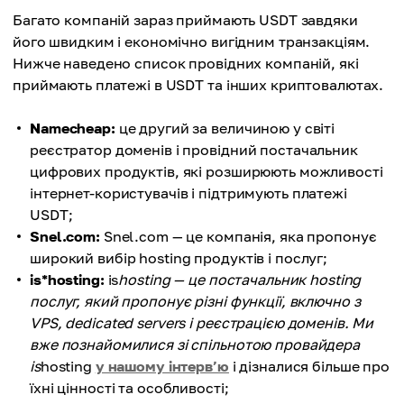
Багато компаній зараз приймають USDT завдяки
його швидким і економічно вигідним транзакціям.
Нижче наведено список провідних компаній, які
приймають платежі в USDT та інших криптовалютах.
Namecheap:
це другий за величиною у світі
реєстратор доменів і провідний постачальник
цифрових продуктів, які розширюють можливості
інтернет-користувачів і підтримують платежі
USDT;
Snel.com:
Snel.com — це компанія, яка пропонує
широкий вибір hosting продуктів і послуг;
is*hosting:
is
hosting — це постачальник hosting
послуг, який пропонує різні функції, включно з
VPS, dedicated servers і реєстрацією доменів. Ми
вже познайомилися зі спільнотою провайдера
is
hosting
у нашому інтерв’ю
і дізналися більше про
їхні цінності та особливості;