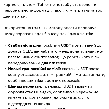
карткою, платежі Tether не потребують введення
персональної інформації, такої як ім’я платника або
дані картки.
Використання USDT як методу оплати пропонує
низку переваг як для бізнесу, так і для клієнтів:
Стабільність ціни:
оскільки USDT прив’язаний до
долара США, він набагато менш волатильний, ніж
багато інших криптовалют, що робить його більш
передбачуваним для платежів.
Низькі транзакційні комісії:
платежі USDT часто
коштують дешевше, ніж традиційні методи оплати,
особливо для міжнародних переказів.
Швидкі перекази:
транзакції USDT зазвичай
обробляються швидко, особливо в мережах на
кшталт TRC-20 і Solana, де комісії низькі, а
підтвердження швидкі.