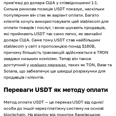
прив’язці до долара США у співвідношенні 1:1.
Сильна ринкова позиція USDT показує, наскільки
популярним він стає як варіант оплати. Багато
клієнтів хочуть використовувати цей stablecoin для
оплати товарів і послуг, і вони шукають продавців,
які приймають USDT так само легко, як звичайні
долари США. Саме тому USDT став найбільшим
stablecoin у світі з пропозицією понад $180B,
причому більшість транзакцій здійснюється в TRON
завдяки низьким комісіям. Тепер він також
доступний у
новіших мережах
, таких як TON, Base та
Solana, що забезпечує ще швидші розрахунки для
продавців і клієнтів.
Переваги USDT як методу оплати
Метод оплати USDT — це переказ USDT від однієї
особи до іншої через платіжну систему на основі
blockchain. На відміну від покупок банківською