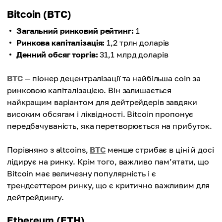
Bitcoin (BTC)
Загальний ринковий рейтинг:
1
Ринкова капіталізація:
1,2 трлн доларів
Денний обсяг торгів:
31,1 млрд доларів
BTC
— піонер децентралізації та найбільша coin за
ринковою капіталізацією. Він залишається
найкращим варіантом для дейтрейдерів завдяки
високим обсягам і ліквідності. Bitcoin пропонує
передбачуваність, яка перетворюється на прибуток.
Порівняно з altcoins,
BTC
менше стрибає в ціні й досі
лідирує на ринку. Крім того, важливо пам’ятати, що
Bitcoin має величезну популярність і є
трендсеттером ринку, що є критично важливим для
дейтрейдингу.
Ethereum (ETH)