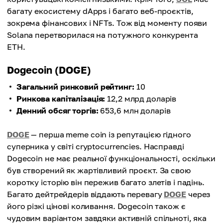
багату екосистему dApps і багато веб-проєктів,
зокрема фінансових і NFTs. Тож від моменту появи
Solana перетворилася на потужного конкурента
ETH.
Dogecoin (DOGE)
Загальний ринковий рейтинг:
10
Ринкова капіталізація:
12,2 млрд доларів
Денний обсяг торгів:
653,6 млн доларів
DOGE
— перша meme coin із репутацією гідного
суперника у світі cryptocurrencies. Насправді
Dogecoin не має реальної функціональності, оскільки
був створений як жартівливий проєкт. За свою
коротку історію він пережив багато злетів і падінь.
Багато дейтрейдерів віддають перевагу
DOGE
через
його різкі цінові коливання. Dogecoin також є
чудовим варіантом завдяки активній спільноті, яка