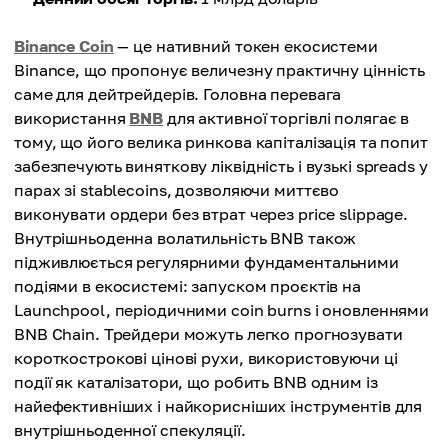
Binance Coin
— це нативний токен екосистеми
Binance, що пропонує величезну практичну цінність
саме для дейтрейдерів. Головна перевага
використання
BNB
для активної торгівлі полягає в
тому, що його велика ринкова капіталізація та попит
забезпечують виняткову ліквідність і вузькі spreads у
парах зі stablecoins, дозволяючи миттєво
виконувати ордери без втрат через price slippage.
Внутрішньоденна волатильність BNB також
підживлюється регулярними фундаментальними
подіями в екосистемі: запуском проєктів на
Launchpool, періодичними coin burns і оновленнями
BNB Chain. Трейдери можуть легко прогнозувати
короткострокові цінові рухи, використовуючи ці
події як каталізатори, що робить BNB одним із
найефективніших і найкорисніших інструментів для
внутрішньоденної спекуляції.