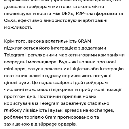
дозволяє трейдерам миттєво та економічно
переміщувати кошти між DEXs, P2P-платформами та
CEXs, ефективно використовуючи арбітражні
можливості.
Крім того, висока волатильність GRAM
підживлюється його інтеграцією з додатками
Telegram і регулярними маркетинговими кампаніями
всередині месенджера. Будь-які новини про нові
mini-apps, запуск рекламних ініціатив або інтеграцію
платіжних шлюзів одразу спричиняють потужні
цінові рухи. Це надає scalpers і дейтрейдерам
численні можливості відкривати прибуткові позиції
протягом дня. Постійний приплив нових
користувачів із Telegram забезпечує стабільно
глибоку ліквідність і вузькі spreads на exchanges,
роблячи торгівлю Gram прогнозованою та
захищеною від slippage ордерів.