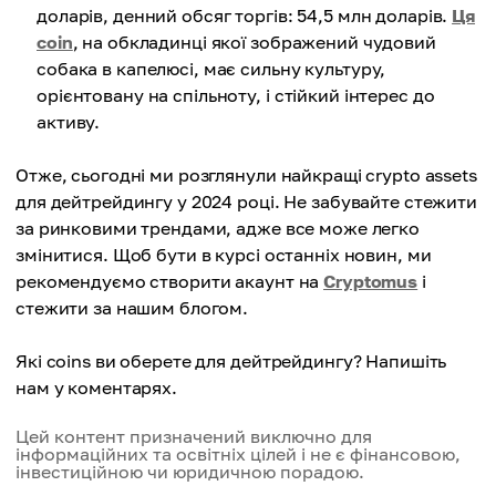
доларів, денний обсяг торгів: 54,5 млн доларів.
Ця
coin
, на обкладинці якої зображений чудовий
собака в капелюсі, має сильну культуру,
орієнтовану на спільноту, і стійкий інтерес до
активу.
Отже, сьогодні ми розглянули найкращі crypto assets
для дейтрейдингу у 2024 році. Не забувайте стежити
за ринковими трендами, адже все може легко
змінитися. Щоб бути в курсі останніх новин, ми
рекомендуємо створити акаунт на
Cryptomus
і
стежити за нашим блогом.
Які coins ви оберете для дейтрейдингу? Напишіть
нам у коментарях.
Цей контент призначений виключно для
інформаційних та освітніх цілей і не є фінансовою,
інвестиційною чи юридичною порадою.