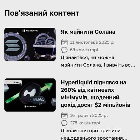
Пов'язаний контент
Як майнити Солана
11 листопада 2025 р.
69
коментарі
Дізнайтеся, чи можна
майнити Солана, і вивчіть всі
деталі цього процесу
Hyperliquid піднявся на
260% від квітневих
мінімумів, щоденний
дохід досяг $2 мільйонів
16 травня 2025 р.
275
коментарі
Дізнайтеся про причини
нещодавнього зростання