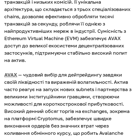
транзакцій і низьких комісій. Її унікальна
архітектура, що складається з трьох спеціалізованих
chains, дозволяє ефективно обробляти тисячі
транзакцій за секунду, роблячи її однією з
найпродуктивніших мереж в індустрії. Сумісність з
Ethereum Virtual Machine (EVM) забезпечує AVAX
доступ до великої екосистеми децентралізованих
застосунків, підтримуючи стабільно високий попит
на актив.
AVAX
— чудовий вибір для дейтрейдингу завдяки
своїй ліквідності та вираженій волатильності. Актив
часто реагує на запуск нових subnets і партнерства з
великими інституційними гравцями, створюючи
можливості для короткострокової прибутковості.
Високий денний обсяг торгів на exchanges, зокрема
на платформі Cryptomus, забезпечує швидке
виконання ордерів без значних втрат через
коливання обмінного курсу, що робить Avalanche