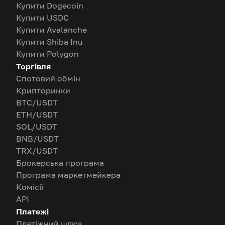
Купити Dogecoin
Купити USDC
Купити Avalanche
Купити Shiba Inu
Купити Polygon
Торгівля
Спотовий обмін
Крипторинки
BTC/USDT
ETH/USDT
SOL/USDT
BNB/USDT
TRX/USDT
Брокерська програма
Програма маркетмейкера
Комісії
API
Платежі
Платіжний шлюз