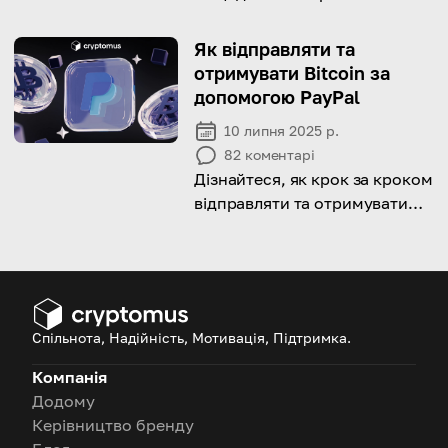
Hyperliquid та фактори, які
живлять його імпульс.
Як відправляти та
отримувати Bitcoin за
допомогою PayPal
10 липня 2025 р.
82
коментарі
Дізнайтеся, як крок за кроком
відправляти та отримувати
ваші Bitcoin або інші
криптовалюти за допомогою
PayPal!
Спільнота, Надійність, Мотивація, Підтримка.
Компанія
Додому
Керівництво бренду