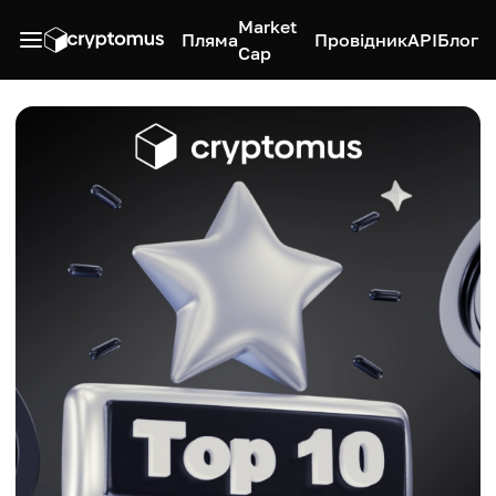
Market
Пляма
Провідник
API
Блог
Cap