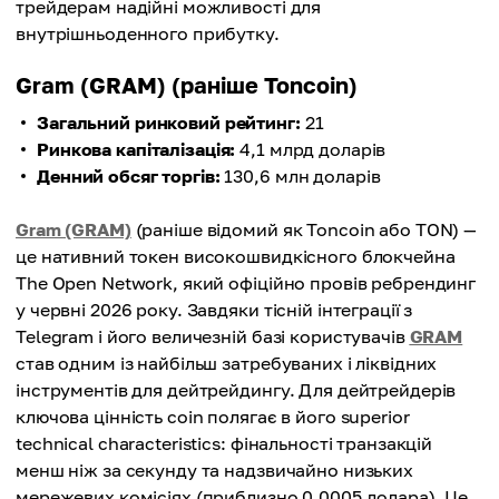
трейдерам надійні можливості для
внутрішньоденного прибутку.
Gram (GRAM) (раніше Toncoin)
Загальний ринковий рейтинг:
21
Ринкова капіталізація:
4,1 млрд доларів
Денний обсяг торгів:
130,6 млн доларів
Gram (GRAM)
(раніше відомий як Toncoin або TON) —
це нативний токен високошвидкісного блокчейна
The Open Network, який офіційно провів ребрендинг
у червні 2026 року. Завдяки тісній інтеграції з
Telegram і його величезній базі користувачів
GRAM
став одним із найбільш затребуваних і ліквідних
інструментів для дейтрейдингу. Для дейтрейдерів
ключова цінність coin полягає в його superior
technical characteristics: фінальності транзакцій
менш ніж за секунду та надзвичайно низьких
мережевих комісіях (приблизно 0,0005 долара). Це