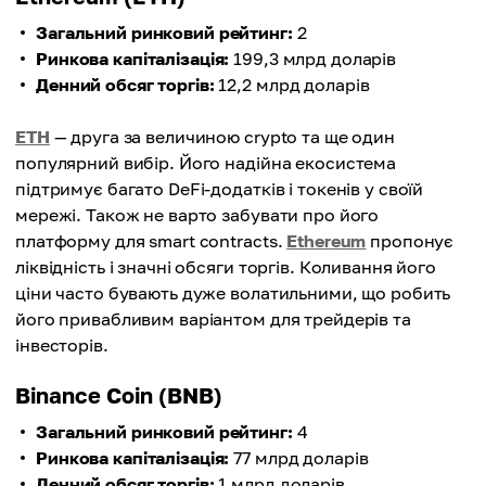
Загальний ринковий рейтинг:
2
Ринкова капіталізація:
199,3 млрд доларів
Денний обсяг торгів:
12,2 млрд доларів
ETH
— друга за величиною crypto та ще один
популярний вибір. Його надійна екосистема
підтримує багато DeFi-додатків і токенів у своїй
мережі. Також не варто забувати про його
платформу для smart contracts.
Ethereum
пропонує
ліквідність і значні обсяги торгів. Коливання його
ціни часто бувають дуже волатильними, що робить
його привабливим варіантом для трейдерів та
інвесторів.
Binance Coin (BNB)
Загальний ринковий рейтинг:
4
Ринкова капіталізація:
77 млрд доларів
Денний обсяг торгів:
1 млрд доларів