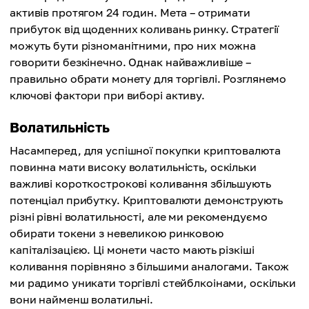
активів протягом 24 годин. Мета – отримати
прибуток від щоденних коливань ринку. Стратегії
можуть бути різноманітними, про них можна
говорити безкінечно. Однак найважливіше –
правильно обрати монету для торгівлі. Розглянемо
ключові фактори при виборі активу.
Волатильність
Насамперед, для успішної покупки криптовалюта
повинна мати високу волатильність, оскільки
важливі короткострокові коливання збільшують
потенціал прибутку. Криптовалюти демонструють
різні рівні волатильності, але ми рекомендуємо
обирати токени з невеликою ринковою
капіталізацією. Ці монети часто мають різкіші
коливання порівняно з більшими аналогами. Також
ми радимо уникати торгівлі стейблкоінами, оскільки
вони найменш волатильні.