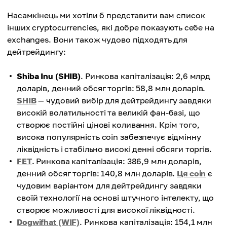
Насамкінець ми хотіли б представити вам список
інших cryptocurrencies, які добре показують себе на
exchanges. Вони також чудово підходять для
дейтрейдингу:
Shiba Inu (SHIB)
. Ринкова капіталізація: 2,6 млрд
доларів, денний обсяг торгів: 58,8 млн доларів.
SHIB
— чудовий вибір для дейтрейдингу завдяки
високій волатильності та великій фан-базі, що
створює постійні цінові коливання. Крім того,
висока популярність coin забезпечує відмінну
ліквідність і стабільно високі денні обсяги торгів.
FET
. Ринкова капіталізація: 386,9 млн доларів,
денний обсяг торгів: 140,8 млн доларів.
Ця coin
є
чудовим варіантом для дейтрейдингу завдяки
своїй технології на основі штучного інтелекту, що
створює можливості для високої ліквідності.
Dogwifhat (WIF)
. Ринкова капіталізація: 154,1 млн