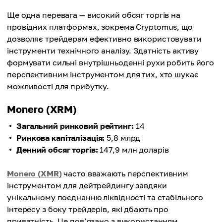
Ще одна перевага — високий обсяг торгів на
провідних платформах, зокрема Cryptomus, що
дозволяє трейдерам ефективно використовувати
інструменти технічного аналізу. Здатність активу
формувати сильні внутрішньоденні рухи робить його
перспективним інструментом для тих, хто шукає
можливості для прибутку.
Monero (XRM)
Загальний ринковий рейтинг:
14
Ринкова капіталізація:
5,8 млрд
Денний обсяг торгів:
147,9 млн доларів
Monero (XMR)
часто вважають перспективним
інструментом для дейтрейдингу завдяки
унікальному поєднанню ліквідності та стабільного
інтересу з боку трейдерів, які дбають про
приватність. Це пов’язано з використанням