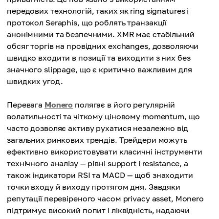
передових технологій, таких як ring signatures і
протокол Seraphis, що роблять транзакції
анонімними та безпечними. XMR має стабільний
обсяг торгів на провідних exchanges, дозволяючи
швидко входити в позиції та виходити з них без
значного slippage, що є критично важливим для
швидких угод.
Перевага
Monero
полягає в його регулярній
волатильності та чіткому ціновому momentum, що
часто дозволяє активу рухатися незалежно від
загальних ринкових трендів. Трейдери можуть
ефективно використовувати класичні інструменти
технічного аналізу — рівні support і resistance, а
також індикатори RSI та MACD — щоб знаходити
точки входу й виходу протягом дня. Завдяки
репутації перевіреного часом privacy asset, Monero
підтримує високий попит і ліквідність, надаючи