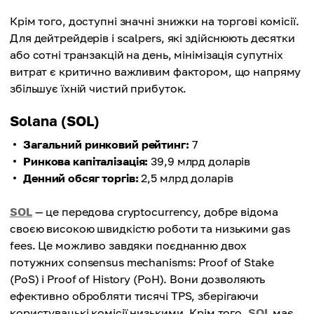
Крім того, доступні значні знижки на торгові комісії.
Для дейтрейдерів і scalpers, які здійснюють десятки
або сотні транзакцій на день, мінімізація супутніх
витрат є критично важливим фактором, що напряму
збільшує їхній чистий прибуток.
Solana (SOL)
Загальний ринковий рейтинг:
7
Ринкова капіталізація:
39,9 млрд доларів
Денний обсяг торгів:
2,5 млрд доларів
SOL
— це передова cryptocurrency, добре відома
своєю високою швидкістю роботи та низькими gas
fees. Це можливо завдяки поєднанню двох
потужних consensus mechanisms: Proof of Stake
(PoS) і Proof of History (PoH). Вони дозволяють
ефективно обробляти тисячі TPS, зберігаючи
користувацькі комісії низькими. Крім того,
SOL
має