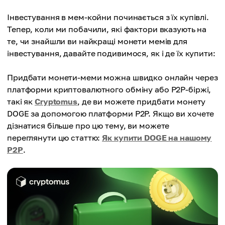
Інвестування в мем-койни починається з їх купівлі.
Тепер, коли ми побачили, які фактори вказують на
те, чи знайшли ви найкращі монети мемів для
інвестування, давайте подивимося, як і де їх купити:
Придбати монети-меми можна швидко онлайн через
платформи криптовалютного обміну або P2P-біржі,
такі як
Cryptomus
, де ви можете придбати монету
DOGE за допомогою платформи P2P. Якщо ви хочете
дізнатися більше про цю тему, ви можете
переглянути цю статтю:
Як купити DOGE на нашому
P2P
.