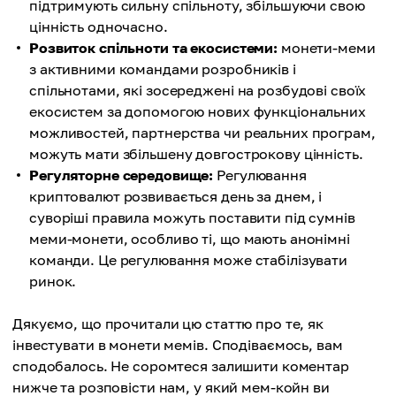
підтримують сильну спільноту, збільшуючи свою
цінність одночасно.
Розвиток спільноти та екосистеми:
монети-меми
з активними командами розробників і
спільнотами, які зосереджені на розбудові своїх
екосистем за допомогою нових функціональних
можливостей, партнерства чи реальних програм,
можуть мати збільшену довгострокову цінність.
Регуляторне середовище:
Регулювання
криптовалют розвивається день за днем, і
суворіші правила можуть поставити під сумнів
меми-монети, особливо ті, що мають анонімні
команди. Це регулювання може стабілізувати
ринок.
Дякуємо, що прочитали цю статтю про те, як
інвестувати в монети мемів. Сподіваємось, вам
сподобалось. Не соромтеся залишити коментар
нижче та розповісти нам, у який мем-койн ви