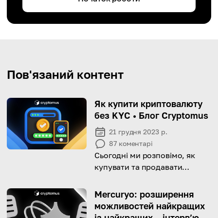
Пов'язаний контент
Як купити криптовалюту
без KYC • Блог Cryptomus
21 грудня 2023 р.
87
коментарі
Сьогодні ми розповімо, як
купувати та продавати
криптовалюту без перевірки
«Знай свого клієнта» (KYC)
Mercuryo: розширення
можливостей найкращих
із найкращих – інтерв’ю