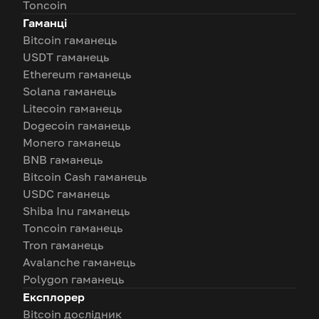
Toncoin
Гаманці
Bitcoin гаманець
USDT гаманець
Ethereum гаманець
Solana гаманець
Litecoin гаманець
Dogecoin гаманець
Monero гаманець
BNB гаманець
Bitcoin Cash гаманець
USDC гаманець
Shiba Inu гаманець
Toncoin гаманець
Tron гаманець
Avalanche гаманець
Polygon гаманець
Експлорер
Bitcoin дослідник