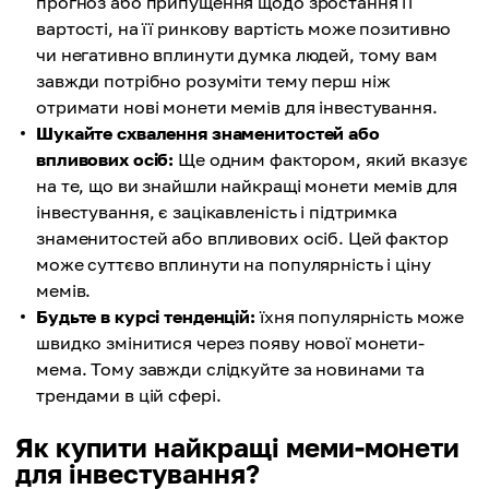
прогноз або припущення щодо зростання її
вартості, на її ринкову вартість може позитивно
чи негативно вплинути думка людей, тому вам
завжди потрібно розуміти тему перш ніж
отримати нові монети мемів для інвестування.
Шукайте схвалення знаменитостей або
впливових осіб:
Ще одним фактором, який вказує
на те, що ви знайшли найкращі монети мемів для
інвестування, є зацікавленість і підтримка
знаменитостей або впливових осіб. Цей фактор
може суттєво вплинути на популярність і ціну
мемів.
Будьте в курсі тенденцій:
їхня популярність може
швидко змінитися через появу нової монети-
мема. Тому завжди слідкуйте за новинами та
трендами в цій сфері.
Як купити найкращі меми-монети
для інвестування?