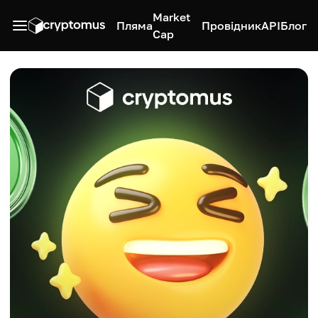
Market
Пляма
Провідник
API
Блог
Cap