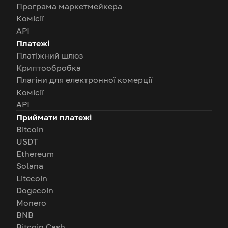
Програма маркетмейкера
Комісії
API
Платежі
Платіжний шлюз
Криптообробка
Плагіни для електронної комерції
Комісії
API
Приймати платежі
Bitcoin
USDT
Ethereum
Solana
Litecoin
Dogecoin
Monero
BNB
Bitcoin Cash