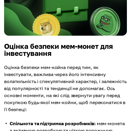
Оцінка безпеки мем-монет для
інвестування
Оцінка безпеки мем-койна перед тим, як
інвестувати, важлива через його інтенсивну
волатильність і спекулятивний характер, і залежність
від популярності та тенденції не допомагає. Ось
основні моменти, на які слід звернути увагу перед
покупкою будь-якої мем-койни, щоб переконатися в
її безпеці:
Спільнота та підтримка розробників:
мем-монета
з активною розробкою та чіткою дорожньою