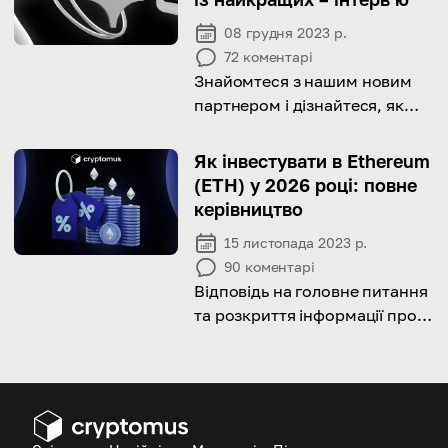
08 грудня 2023 р.
72
коментарі
Знайомтеся з нашим новим
партнером і дізнайтеся, як
компанія Mercuryo успішно
поєднала елементи фіатної
Як інвестувати в Ethereum
валюти та криптовалюти в
(ETH) у 2026 році: повне
бездоганну комбінацію!
керівництво
15 листопада 2023 р.
90
коментарі
Відповідь на головне питання
та розкриття інформації про
те, як купити Ethereum для
свого портфеля криптовалют