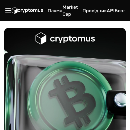
Market
Пляма
Провідник
API
Блог
Cap