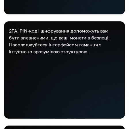
2FA, PIN-код і шифрування допоможуть вам
бути впевненими, що ваші монети в безпеці.
Насолоджуйтеся інтерфейсом гаманця з
інтуїтивно зрозумілою структурою.