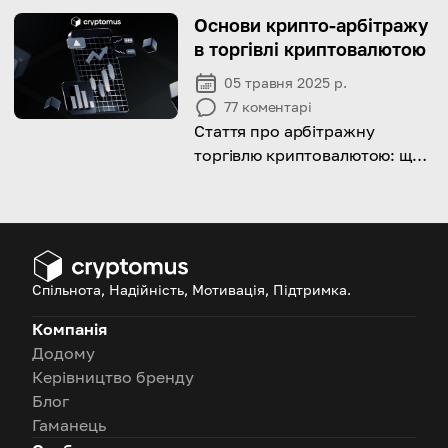
своєму бізнесі, за допомогою
Основи крипто-арбітражу
цього вичерпного посібника
в торгівлі криптовалютою
05 травня 2025 р.
77
коментарі
Стаття про арбітражну
торгівлю криптовалютою: що
це, як це працює і чому вам
варто це знати
Спільнота, Надійність, Мотивація, Підтримка.
Компанія
Додому
Керівництво бренду
Блог
Гаманець