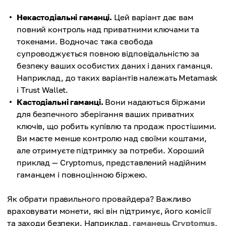
Некастодіальні гаманці.
Цей варіант дає вам
повний контроль над приватними ключами та
токенами. Водночас така свобода
супроводжується повною відповідальністю за
безпеку ваших особистих даних і даних гаманця.
Наприклад, до таких варіантів належать Metamask
і Trust Wallet.
Кастодіальні гаманці.
Вони надаються біржами
для безпечного зберігання ваших приватних
ключів, що робить купівлю та продаж простішими.
Ви маєте менше контролю над своїми коштами,
але отримуєте підтримку за потреби. Хороший
приклад — Cryptomus, представлений надійним
гаманцем і повноцінною біржею.
Як обрати правильного провайдера? Важливо
враховувати монети, які він підтримує, його комісії
та заходи безпеки. Наприклад,
гаманець Cryptomus
,