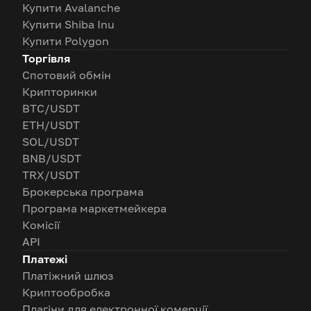
Купити Avalanche
Купити Shiba Inu
Купити Polygon
Торгівля
Спотовий обмін
Крипторинки
BTC/USDT
ETH/USDT
SOL/USDT
BNB/USDT
TRX/USDT
Брокерська програма
Програма маркетмейкера
Комісії
API
Платежі
Платіжний шлюз
Криптообробка
Плагіни для електронної комерції