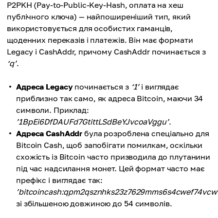
P2PKH (Pay-to-Public-Key-Hash, оплата на хеш
публічного ключа) — найпоширеніший тип, який
використовується для особистих гаманців,
щоденних переказів і платежів. Він має формати
Legacy і CashAddr, причому CashAddr починається з
‘q’
.
Адреса Legacy
починається з
‘1’
і виглядає
приблизно так само, як адреса Bitcoin, маючи 34
символи. Приклад:
’1BpEi6DfDAUFd7GtittLSdBeYJvcoaVggu’
.
Адреса CashAddr
була розроблена спеціально для
Bitcoin Cash, щоб запобігати помилкам, оскільки
схожість із Bitcoin часто призводила до плутанини
під час надсилання монет. Цей формат часто має
префікс і виглядає так:
’bitcoincash:qpm2qsznhks23z7629mms6s4cwef74vcw
зі збільшеною довжиною до 54 символів.