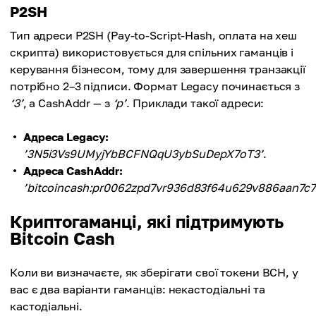
P2SH
Тип адреси P2SH (Pay-to-Script-Hash, оплата на хеш
скрипта) використовується для спільних гаманців і
керування бізнесом, тому для завершення транзакції
потрібно 2–3 підписи. Формат Legacy починається з
‘3’
, а CashAddr — з
‘p’
. Приклади такої адреси:
Адреса Legacy:
’3N5i3Vs9UMyjYbBCFNQqU3ybSuDepX7oT3’
.
Адреса CashAddr:
’bitcoincash:pr0062zpd7vr936d83f64u629v886aan7c73
Криптогаманці, які підтримують
Bitcoin Cash
Коли ви визначаєте, як зберігати свої токени BCH, у
вас є два варіанти гаманців: некастодіальні та
кастодіальні.