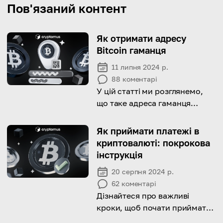
Пов'язаний контент
Як отримати адресу
Bitcoin гаманця
11 липня 2024 р.
88
коментарі
У цій статті ми розглянемо,
що таке адреса гаманця
Bitcoin і як ви можете її
отримати.
Як приймати платежі в
криптовалюті: покрокова
інструкція
20 серпня 2024 р.
62
коментарі
Дізнайтеся про важливі
кроки, щоб почати приймати
платежі в криптовалюті у