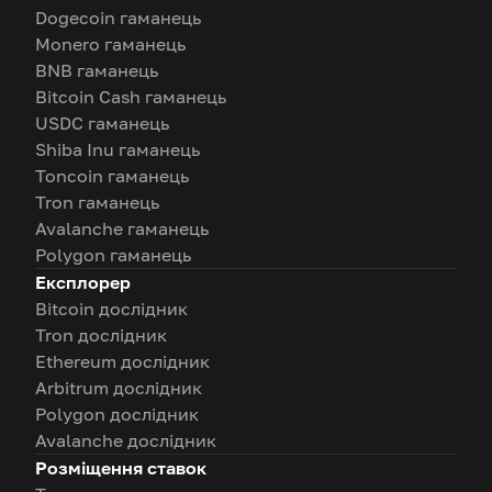
Dogecoin гаманець
Monero гаманець
BNB гаманець
Bitcoin Cash гаманець
USDC гаманець
Shiba Inu гаманець
Toncoin гаманець
Tron гаманець
Avalanche гаманець
Polygon гаманець
Експлорер
Bitcoin дослідник
Tron дослідник
Ethereum дослідник
Arbitrum дослідник
Polygon дослідник
Avalanche дослідник
Розміщення ставок