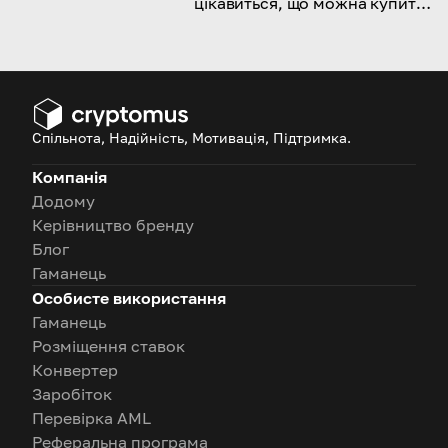
цікавиться, що можна купити
за допомогою ETH і де це
можна зробити.
Спільнота, Надійність, Мотивація, Підтримка.
Компанія
Додому
Керівництво бренду
Блог
Гаманець
Особисте використання
Гаманець
Розміщення ставок
Конвертер
Заробіток
Перевірка AML
Реферальна програма