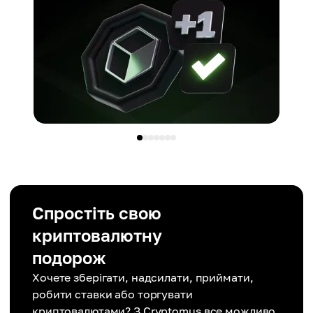
Спростіть свою
криптовалютну
подорож
Хочете зберігати, надсилати, приймати,
робити ставки або торгувати
криптовалютами? З Cryptomus все можливо