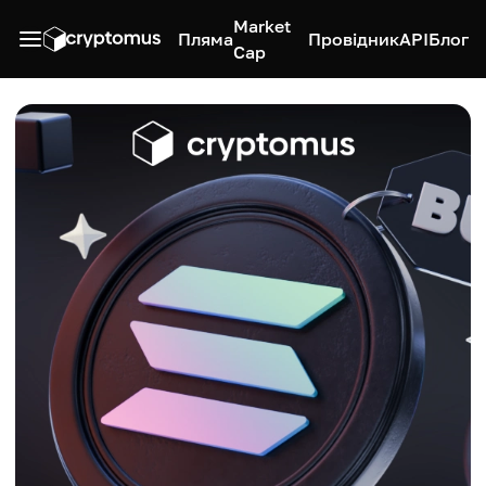
Market
Пляма
Провідник
API
Блог
Cap