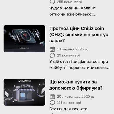
255
коментарі
Чудові новини! Халвінг
біткоіни вже близько!
Прочитайте статтю, щоб
дізнатися, чого очікувати
Прогноз ціни Chiliz coin
(CHZ): скільки він коштує
зараз?
19 червня 2025 р.
29
коментарі
У цій статті ви дізнаєтесь про
майбутні перспективи монети
Chiliz та її змінну роль в
блокчейні.
Що можна купити за
допомогою Эфириума?
20 листопада 2025 р.
111
коментарі
Стаття для тих, хто