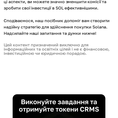
ці аспекти, ви можете значно зменшити комісії та
зробити свої інвестиції в SOL ефективнішими.
Сподіваємося, наш посібник допоміг вам створити
надійну стратегію для здійснення покупки Solana.
Надсилайте наші запитання та думки нижче!
Цей контент призначений виключно для
інформаційних та освітніх цілей і не є фінансовою,
інвестиційною чи юридичною порадою.