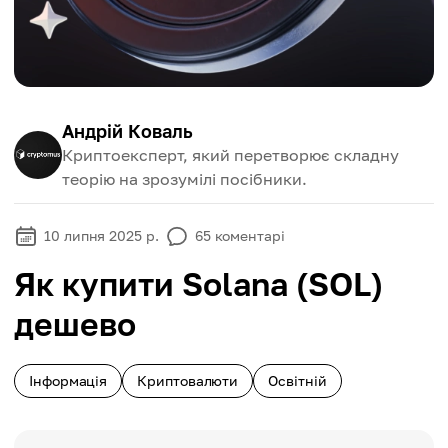
Андрій Коваль
Криптоексперт, який перетворює складну
теорію на зрозумілі посібники.
10 липня 2025 р.
65
коментарі
Як купити Solana (SOL)
дешево
Інформація
Криптовалюти
Освітній