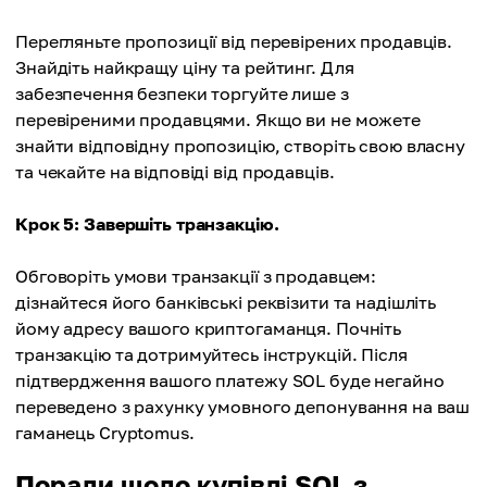
Перегляньте пропозиції від перевірених продавців.
Знайдіть найкращу ціну та рейтинг. Для
забезпечення безпеки торгуйте лише з
перевіреними продавцями. Якщо ви не можете
знайти відповідну пропозицію, створіть свою власну
та чекайте на відповіді від продавців.
Крок 5: Завершіть транзакцію.
Обговоріть умови транзакції з продавцем:
дізнайтеся його банківські реквізити та надішліть
йому адресу вашого криптогаманця. Почніть
транзакцію та дотримуйтесь інструкцій. Після
підтвердження вашого платежу SOL буде негайно
переведено з рахунку умовного депонування на ваш
гаманець Cryptomus.
Поради щодо купівлі SOL з