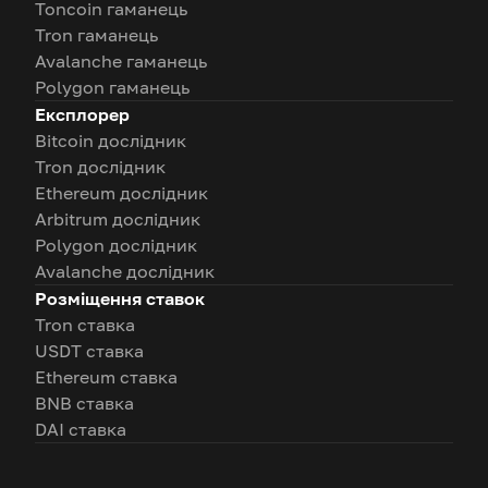
Toncoin гаманець
Tron гаманець
Avalanche гаманець
Polygon гаманець
Експлорер
Bitcoin дослідник
Tron дослідник
Ethereum дослідник
Arbitrum дослідник
Polygon дослідник
Avalanche дослідник
Розміщення ставок
Tron ставка
USDT ставка
Ethereum ставка
BNB ставка
DAI ставка