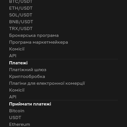
BTC/USDT
ETH/USDT
SOL/USDT
BNB/USDT
TRX/USDT
Брокерська програма
Програма маркетмейкера
Комісії
API
Платежі
Платіжний шлюз
Криптообробка
Плагіни для електронної комерції
Комісії
API
Приймати платежі
Bitcoin
USDT
Ethereum