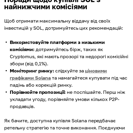
найнижчими комісіями
Щоб отримати максимальну віддачу від своїх
інвестицій у SOL, дотримуйтесь цих рекомендацій:
Використовуйте платформи з низькими
комісіями:
дотримуйтесь бірж, таких як
Cryptomus, які мають прозорі та недорогі комісійні
збори (від 0,1%).
Моніторинг ринку:
слідкуйте за
ціновими
графіками Solana
та намагайтеся купувати під час
падінь або корекцій ринку.
Порівнюйте пропозиції:
не поспішайте. Перш ніж
укладати угоду, порівняйте умови кількох P2P-
продавців.
Як бачите, доступна купівля Solana передбачає
ретельну стратегію та точне виконання. Поєднуючи