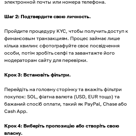
электронной почты или номера телефона.
Шаг 2: Подтвердите свою личность.
Пройдите процедуру KYC, чтобы получить доступ к
финансовым транзакциям. Процес займає лише
кілька хвилин: сфотографуйте своє посвідчення
особи, потім зробіть селфі та завантажте його
модераторам сайту для перевірки.
Крок 3: Встановіть фільтри.
Перейдіть на головну сторінку та вкажіть фільтри
покупок: SOL, фіатна валюта (USD, EUR тощо) та
бажаний спосіб оплати, такий як PayPal, Chase або
Cash App.
Крок 4: Виберіть пропозицію або створіть свою
власну.