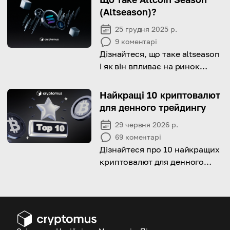
увійти, вийти та отримати
(Altseason)?
прибуток.
25 грудня 2025 р.
9
коментарі
Дізнайтеся, що таке altseason
і як він впливає на ринок
криптовалют.
Найкращі 10 криптовалют
для денного трейдингу
29 червня 2026 р.
69
коментарі
Дізнайтеся про 10 найкращих
криптовалют для денного
трейдингу та зверніть
особливу увагу на
волатильність, обсяги та
ліквідність.