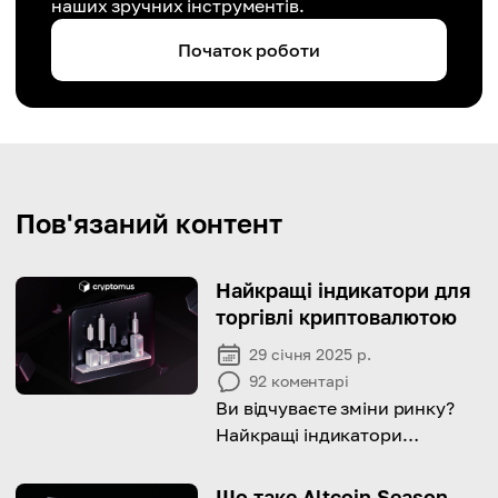
наших зручних інструментів.
Початок роботи
Пов'язаний контент
Найкращі індикатори для
торгівлі криптовалютою
29 січня 2025 р.
92
коментарі
Ви відчуваєте зміни ринку?
Найкращі індикатори
криптотрейдингу
допоможуть вам вчасно
Що таке Altcoin Season