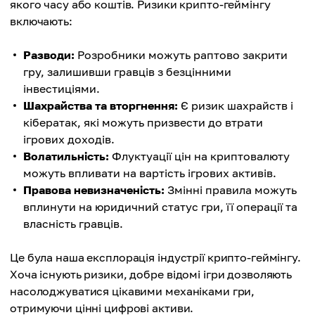
якого часу або коштів. Ризики крипто-геймінгу
включають:
Разводи:
Розробники можуть раптово закрити
гру, залишивши гравців з безцінними
інвестиціями.
Шахрайства та вторгнення:
Є ризик шахрайств і
кібератак, які можуть призвести до втрати
ігрових доходів.
Волатильність:
Флуктуації цін на криптовалюту
можуть впливати на вартість ігрових активів.
Правова невизначеність:
Змінні правила можуть
вплинути на юридичний статус гри, її операції та
власність гравців.
Це була наша експлорація індустрії крипто-геймінгу.
Хоча існують ризики, добре відомі ігри дозволяють
насолоджуватися цікавими механіками гри,
отримуючи цінні цифрові активи.