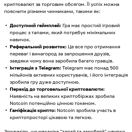
криптовалют за торговим обсягом. Її успіх можна
пояснити різними чинниками, такими як:
Доступний геймплей:
Гра має простий ігровий
процес з тапами, який потребує мінімальних
навичок.
Реферальний розвиток:
Це все про отримання
переваг і винагород за запрошення друзів,
завдяки чому вона заробила багато гравців.
Інтеграція з Telegram:
Telegram має понад 500
мільйонів активних користувачів, і його інтеграція
зробила гру дуже доступною.
Перехід до торговельної криптовалюти:
Наявність на великих криптобіржах зробила
Notcoin потенційно цінною токеном.
Гаміфікація крипто:
Notcoin зробила участь в
криптопросторі цікавою та легкою.
Зрозуміло, що механіка "тапай та заробляй" швидко