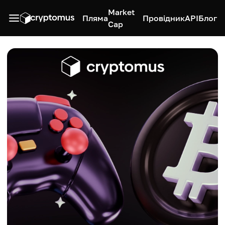
Market
Пляма
Провідник
API
Блог
Cap