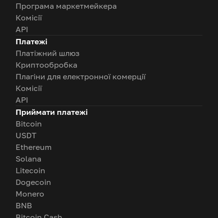
Програма маркетмейкера
Комісії
API
Платежі
Платіжний шлюз
Криптообробка
Плагіни для електронної комерції
Комісії
API
Приймати платежі
Bitcoin
USDT
Ethereum
Solana
Litecoin
Dogecoin
Monero
BNB
Bitcoin Cash