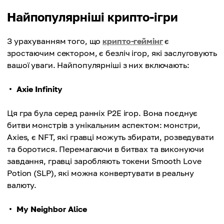
Найпопулярніші крипто-ігри
З урахуванням того, що
крипто-геймінг
є
зростаючим сектором, є безліч ігор, які заслуговують
вашої уваги. Найпопулярніші з них включають:
Axie Infinity
Ця гра була серед ранніх P2E ігор. Вона поєднує
битви монстрів з унікальним аспектом: монстри,
Axies, є NFT, які гравці можуть збирати, розведувати
та боротися. Перемагаючи в битвах та виконуючи
завдання, гравці заробляють токени Smooth Love
Potion (SLP), які можна конвертувати в реальну
валюту.
My Neighbor Alice