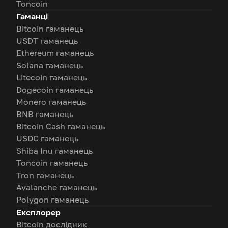
Toncoin
Гаманці
Bitcoin гаманець
USDT гаманець
Ethereum гаманець
Solana гаманець
Litecoin гаманець
Dogecoin гаманець
Monero гаманець
BNB гаманець
Bitcoin Cash гаманець
USDC гаманець
Shiba Inu гаманець
Toncoin гаманець
Tron гаманець
Avalanche гаманець
Polygon гаманець
Експлорер
Bitcoin дослідник