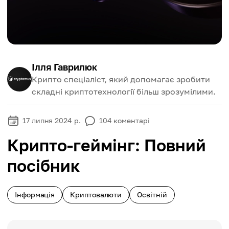
Ілля Гаврилюк
Крипто спеціаліст, який допомагає зробити
складні криптотехнології більш зрозумілими.
17 липня 2024 р.
104
коментарі
Крипто-геймінг: Повний
посібник
Інформація
Криптовалюти
Освітній