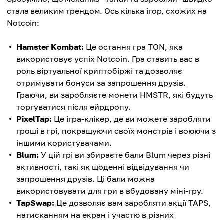
стала великим трендом. Ось кілька ігор, схожих на
Notcoin:
Hamster Kombat:
Це остання гра TON, яка
використовує успіх Notcoin. Гра ставить вас в
роль віртуальної криптобіржі та дозволяє
отримувати бонуси за запрошення друзів.
Граючи, ви заробляєте монети HMSTR, які будуть
торгуватися після ейрдропу.
PixelTap:
Це ігра-клікер, де ви можете заробляти
гроші в грі, покращуючи своїх монстрів і воюючи з
іншими користувачами.
Blum:
У цій грі ви збираєте бали Blum через різні
активності, такі як щоденні відвідування чи
запрошення друзів. Ці бали можна
використовувати для гри в вбудовану міні-гру.
TapSwap:
Це дозволяє вам заробляти акції TAPS,
натисканням на екран і участю в різних