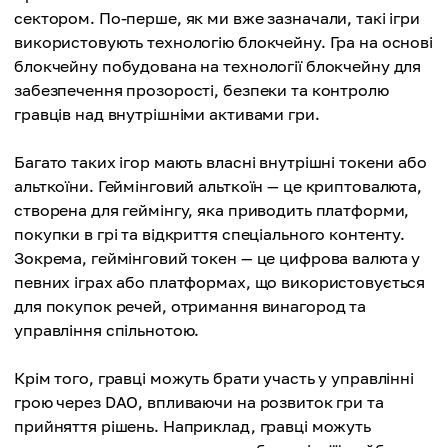
сектором. По-перше, як ми вже зазначали, такі ігри
використовують технологію блокчейну. Гра на основі
блокчейну побудована на технології блокчейну для
забезпечення прозорості, безпеки та контролю
гравців над внутрішніми активами гри.
Багато таких ігор мають власні внутрішні токени або
альткоїни. Геймінговий альткоїн — це криптовалюта,
створена для геймінгу, яка приводить платформи,
покупки в грі та відкриття спеціального контенту.
Зокрема, геймінговий токен — це цифрова валюта у
певних іграх або платформах, що використовується
для покупок речей, отримання винагород та
управління спільнотою.
Крім того, гравці можуть брати участь у управлінні
грою через DAO, впливаючи на розвиток гри та
прийняття рішень. Наприклад, гравці можуть