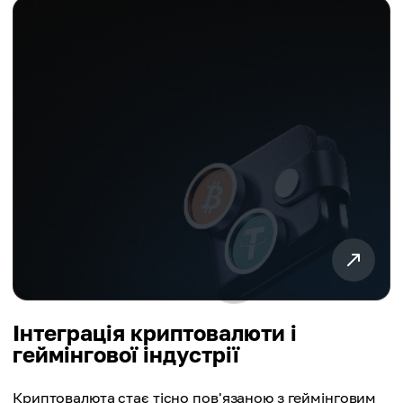
Інтеграція криптовалюти і
геймінгової індустрії
Криптовалюта стає тісно пов'язаною з геймінговим