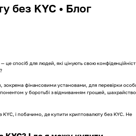
у без KYC • Блог
 це спосіб для людей, які цінують свою конфіденційніст
?
и, зокрема фінансовими установами, для перевірки особ
мпонентом у боротьбі з відмиванням грошей, шахрайство
з KYC, і побачимо, де купити криптовалюту без KYC. Не