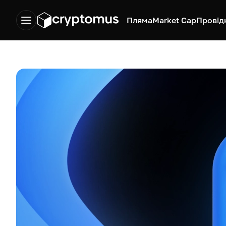
Пляма
Market Cap
Провід