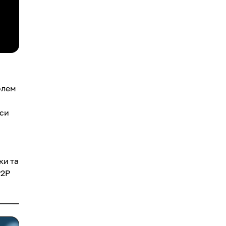
блем
иси
ки та
2P