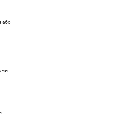
м або
орми
и