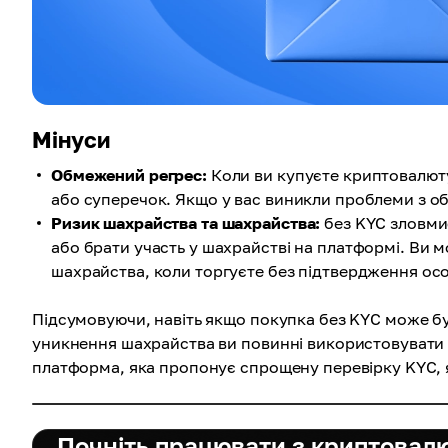
Мінуси
Обмежений регрес:
Коли ви купуєте криптовалюту
або суперечок. Якщо у вас виникли проблеми з о
Ризик шахрайства та шахрайства:
без KYC зловми
або брати участь у шахрайстві на платформі. Ви 
шахрайства, коли торгуєте без підтвердження ос
Підсумовуючи, навіть якщо покупка без KYC може бу
уникнення шахрайства ви повинні використовувати
платформа, яка пропонує спрощену перевірку KYC, як
Почніть працювати з криптовал