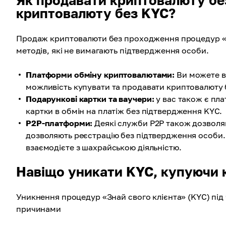
Як продавати криптовалюту без
криптовалюту без KYC?
Продаж криптовалюти без проходження процедур «З
методів, які не вимагають підтвердження особи.
Платформи обміну криптовалютами:
Ви можете в
можливість купувати та продавати криптовалюту б
Подарункові картки та ваучери:
у вас також є пл
картки в обмін на платіж без підтвердження KYC.
P2P-платформи:
Деякі служби P2P також дозволяю
дозволяють реєстрацію без підтвердження особи.
взаємодієте з шахрайською діяльністю.
Навіщо уникати KYC, купуючи
Уникнення процедур «Знай свого клієнта» (KYC) під
причинами