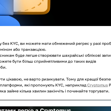
 без KYC, ви можете мати обмежений регрес у разі про
бміном або транзакцією.
сникам буде легше створювати шахрайські облікові зап
можете бути більш сприйнятливими до таких видів
оби.
ти цікавою, не варто ризикувати. Тому для кращої безпе
 платформи, які пропонують KYC, наприклад
Cryptomus
P
а займе кілька хвилин закінчіть і починайте торгувати.
ютами легко з Cryptomus