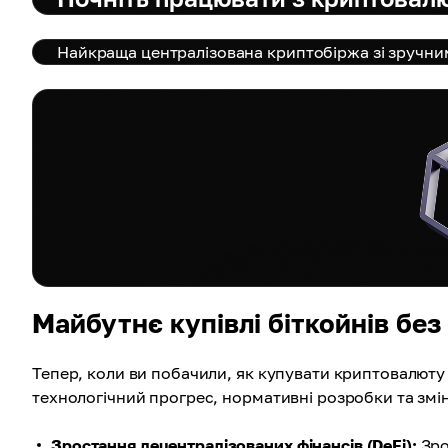
Найкраща централізована криптобіржа зі зручни
Майбутнє купівлі біткойнів без
Тепер, коли ви побачили, як купувати криптовалюту
технологічний прогрес, нормативні розробки та змін
Зростання децентралізованих фінансів (DeFi):
Зро