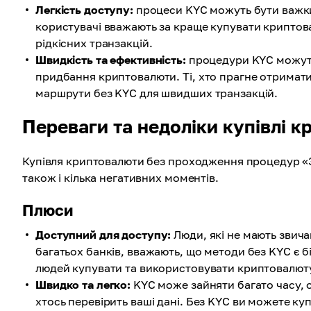
Легкість доступу:
процеси KYC можуть бути важки
користувачі вважають за краще купувати криптов
рідкісних транзакцій.
Швидкість та ефективність:
процедури KYC можуть
придбання криптовалюти. Ті, хто прагне отримат
маршрути без KYC для швидших транзакцій.
Переваги та недоліки купівлі 
Купівля криптовалюти без проходження процедур «Зн
також і кілька негативних моментів.
Плюси
Доступний для доступу:
Люди, які не мають звича
багатьох банків, вважають, що методи без KYC є б
людей купувати та використовувати криптовалют
Швидко та легко:
KYC може зайняти багато часу, ос
хтось перевірить ваші дані. Без KYC ви можете к