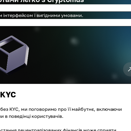
м інтерфейсом і вигідними умовами.
 KYC
 без KYC, ми поговоримо про її майбутнє, включаючи
и в поведінці користувачів.
стання децентралізованих фінансів може сприяти