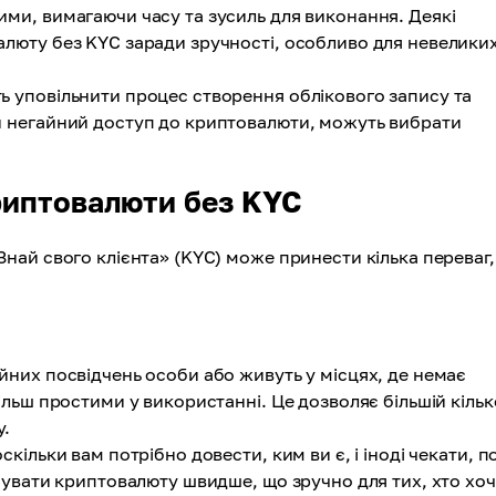
ми, вимагаючи часу та зусиль для виконання. Деякі
алюту без KYC заради зручності, особливо для невелики
 уповільнити процес створення облікового запису та
и негайний доступ до криптовалюти, можуть вибрати
криптовалюти без KYC
ай свого клієнта» (KYC) може принести кілька переваг,
йних посвідчень особи або живуть у місцях, де немає
ільш простими у використанні. Це дозволяє більшій кільк
у.
кільки вам потрібно довести, ким ви є, і іноді чекати, п
упувати криптовалюту швидше, що зручно для тих, хто хо