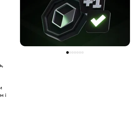
ь,
и
м і