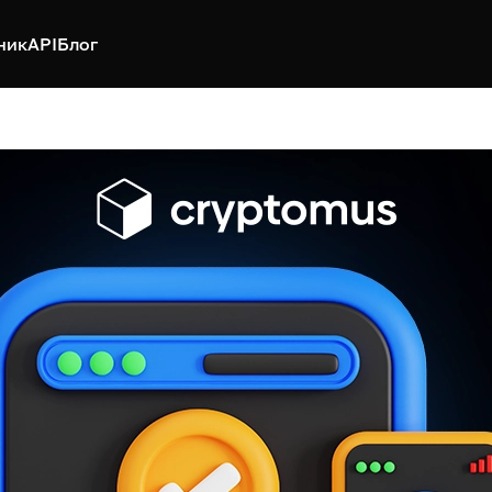
ник
API
Блог