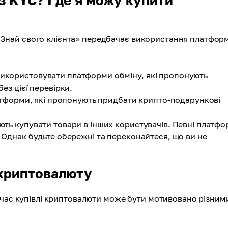
 KYC? І де я можу купити
най свого клієнта» передбачає використання платфор
икористовувати платформи обміну, які пропонують
ез цієї перевірки.
атформи, які пропонують придбати крипто-подарункові
ть купувати товари в інших користувачів. Певні платф
 Однак будьте обережні та переконайтеся, що ви не
 криптовалюту
 час купівлі криптовалюти може бути мотивовано різним