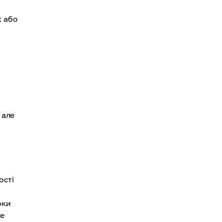
х або
 але
ості
оки
че