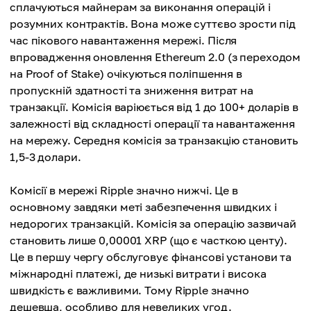
сплачуються майнерам за виконання операцій і
розумних контрактів. Вона може суттєво зрости під
час пікового навантаження мережі. Після
впровадження оновлення Ethereum 2.0 (з переходом
на Proof of Stake) очікуються поліпшення в
пропускній здатності та зниження витрат на
транзакції. Комісія варіюється від 1 до 100+ доларів в
залежності від складності операції та навантаження
на мережу. Середня комісія за транзакцію становить
1,5-3 долари.
Комісії в мережі Ripple значно нижчі. Це в
основному завдяки меті забезпечення швидких і
недорогих транзакцій. Комісія за операцію зазвичай
становить лише 0,00001 XRP (що є часткою центу).
Це в першу чергу обслуговує фінансові установи та
міжнародні платежі, де низькі витрати і висока
швидкість є важливими. Тому Ripple значно
дешевша, особливо для невеликих угод.