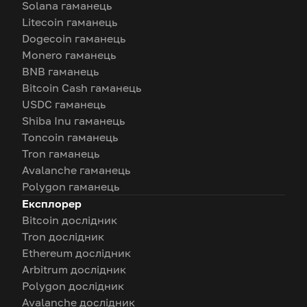
Solana гаманець
Litecoin гаманець
Dogecoin гаманець
Monero гаманець
BNB гаманець
Bitcoin Cash гаманець
USDC гаманець
Shiba Inu гаманець
Toncoin гаманець
Tron гаманець
Avalanche гаманець
Polygon гаманець
Експлорер
Bitcoin дослідник
Tron дослідник
Ethereum дослідник
Arbitrum дослідник
Polygon дослідник
Avalanche дослідник