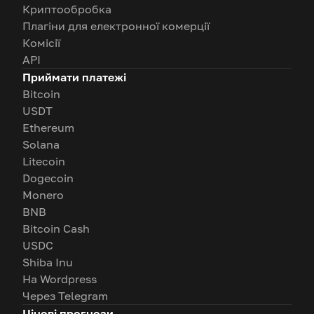
Криптообробка
Плагіни для електронної комерції
Комісії
API
Приймати платежі
Bitcoin
USDT
Ethereum
Solana
Litecoin
Dogecoin
Monero
BNB
Bitcoin Cash
USDC
Shiba Inu
На Wordpress
Через Telegram
Цінові прогнози