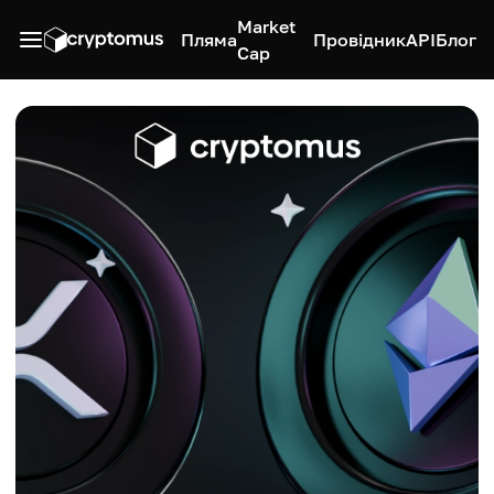
Market
Пляма
Провідник
API
Блог
Cap