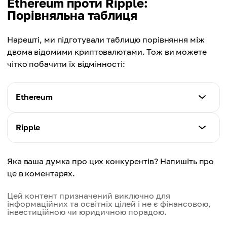
Ethereum проти Ripple:
Порівняльна таблиця
Нарешті, ми підготували таблицю порівняння між
двома відомими криптовалютами. Тож ви можете
чітко побачити їх відмінності:
Ethereum
Тип
Ripple
Мережа для взаємодії з розумними контрактами
та dApps
Тип
Яка ваша думка про цих конкурентів? Напишіть про
Криптовалюта для міжнародних переказів
це в коментарях.
Алгоритм
Proof-of-Stake (з оновленням), Proof-of-Work
Алгоритм
Цей контент призначений виключно для
інформаційних та освітніх цілей і не є фінансовою,
Консенсусний Ледер, Xcurrent, Xrapid
інвестиційною чи юридичною порадою.
Основна Мета
Децентралізовані фінанси (DeFi), NFT