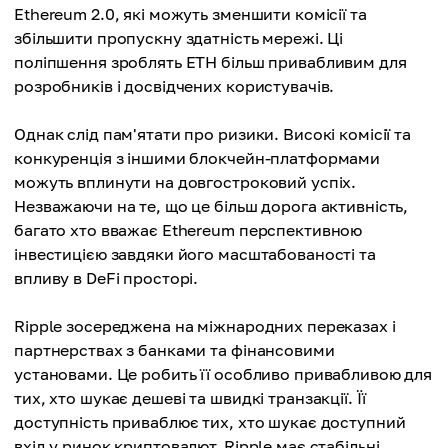
Ethereum 2.0, які можуть зменшити комісії та
збільшити пропускну здатність мережі. Ці
поліпшення зроблять ETH більш привабливим для
розробників і досвідчених користувачів.
Однак слід пам'ятати про ризики. Високі комісії та
конкуренція з іншими блокчейн-платформами
можуть вплинути на довгостроковий успіх.
Незважаючи на те, що це більш дорога активність,
багато хто вважає Ethereum перспективною
інвестицією завдяки його масштабованості та
впливу в DeFi просторі.
Ripple зосереджена на міжнародних переказах і
партнерствах з банками та фінансовими
установами. Це робить її особливо привабливою для
тих, хто шукає дешеві та швидкі транзакції. Її
доступність приваблює тих, хто шукає доступний
вхід у ринок криптовалют. Ripple має стабільні