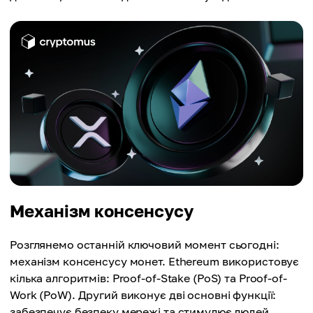
Механізм консенсусу
Розглянемо останній ключовий момент сьогодні:
механізм консенсусу монет. Ethereum використовує
кілька алгоритмів: Proof-of-Stake (PoS) та Proof-of-
Work (PoW). Другий виконує дві основні функції:
забезпечує безпеку мережі та стимулює людей