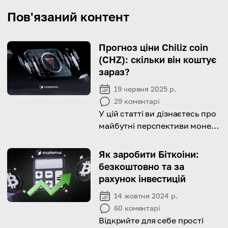
Пов'язаний контент
Прогноз ціни Chiliz coin
(CHZ): скільки він коштує
зараз?
19 червня 2025 р.
29
коментарі
У цій статті ви дізнаєтесь про
майбутні перспективи монети
Chiliz та її змінну роль в
блокчейні.
Як заробити Біткоіни:
безкоштовно та за
рахунок інвестицій
14 жовтня 2024 р.
60
коментарі
Відкрийте для себе прості