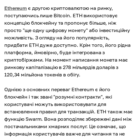
Ethereum
є другою криптовалютою на ринку,
поступаючись лише Bitcoin. ETH використовує
концепцію блокчейну та пропонує більше, ніж
просто "ще одну цифрову монету" або інвестиційну
можливість. З огляду на його популярність,
придбати ETH дуже доступно. Крім того, його рідна
платформа, ймовірно, буде інтегрована з
криптобіржами. На момент написання монета має
ринкову капіталізацію в 278 мільярдів доларів з
120,34 мільйона токенів в обігу.
Однією з основних переваг Ethereum є його
блокчейн і так звані "розумні контракти", які
користувачі можуть використовувати для
встановлення правил для транзакцій. ETH також має
функцію Swarm. Вона розподіляє збережені дані між
постачальниками хмарних послуг. Це означає, що
інформація користувачів важче для читання та не