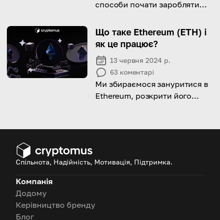
способи почати заробляти
Біткойни: від безкоштовних
методів до розумних
Що таке Ethereum (ETH) і
інвестицій, які можуть
як це працює?
збільшити ваш
13 червня 2024 р.
криптовалютний гаманець.
63
коментарі
Ми збираємося зануритися в
Ethereum, розкрити його
унікальні особливості та різні
варіанти використання!
Спільнота, Надійність, Мотивація, Підтримка.
Компанія
Додому
Керівництво бренду
Блог