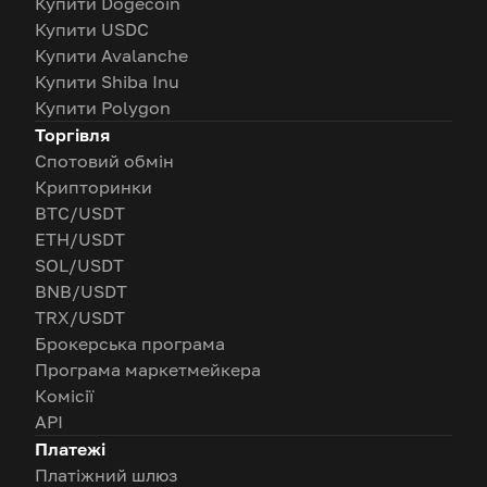
Купити Dogecoin
Купити USDC
Купити Avalanche
Купити Shiba Inu
Купити Polygon
Торгівля
Спотовий обмін
Крипторинки
BTC/USDT
ETH/USDT
SOL/USDT
BNB/USDT
TRX/USDT
Брокерська програма
Програма маркетмейкера
Комісії
API
Платежі
Платіжний шлюз