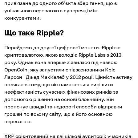
прив'язана до одного об'єкта зберігання, що є
унікальною перевагою в суперечці між
конкурентами.
Що таке Ripple?
Перейдемо до другої цифрової монети. Ripple є
криптовалютою, якою володіє Ripple Labs з 2013
року. Однак вона вперше з'явилася під назвою
OpenCoin, яку запустили співзасновники Кріс
Ларсон і Джед МакКалеб у 2012 році. Цінність активу
полягає в тому, що він намагається вирішити
неефективність сучасних фінансових ринків за
допомогою рішення на основі блокчейну. Він
пропонує швидкі та недорогі способи відправки
грошей по всьому світу, що є його основною
перевагою.
XRP орієнтований на дві цільові аудиторії: учасників