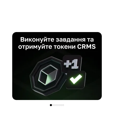
Основна Мета
Перехресні платежі
Комісії
Високі та залежать від навантаження мережі
Комісії
(зазвичай 1,5-3 долари)
Дуже низькі (~0,00001 XRP)
Швидкість Транзакцій
Швидкість Транзакцій
15-30 TPS, поліпшення з ETH 2.0
1500+ TPS
Потенціал Розвитку
Потенціал Розвитку
Високий через оновлення та зростаючу
Залежить від успіху у юридичних спорах та
популярність DeFi
партнерств
Актуальна Ціна (на вересень 2024)
Актуальна Ціна (на вересень 2024)
~2313 доларів/ETH
~0,5 долара/XRP