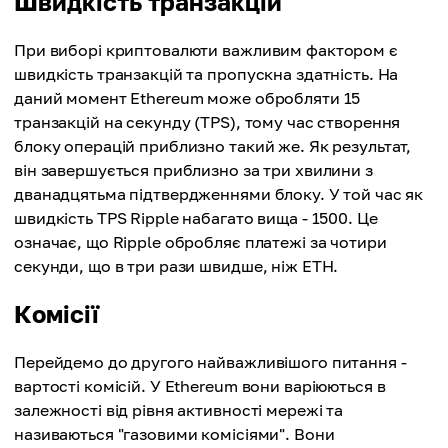
Швидкість транзакцій
При виборі криптовалюти важливим фактором є
швидкість транзакцій та пропускна здатність. На
даний момент Ethereum може обробляти 15
транзакцій на секунду (TPS), тому час створення
блоку операцій приблизно такий же. Як результат,
він завершується приблизно за три хвилини з
дванадцятьма підтвердженнями блоку. У той час як
швидкість TPS Ripple набагато вища - 1500. Це
означає, що Ripple обробляє платежі за чотири
секунди, що в три рази швидше, ніж ETH.
Комісії
Перейдемо до другого найважливішого питання -
вартості комісій. У Ethereum вони варіюються в
залежності від рівня активності мережі та
називаються "газовими комісіями". Вони