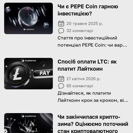
Чи є PEPE Coin гарною
інвестицією?
20 травня 2025 р.
32
коментарі
Стаття про інвестиційний
потенціал PEPE Coin: чи варто
вкладати гроші, яка його
історія цін та які ризики він
Спосіб оплати LTC: як
несе.
платит Лайткоин
17 квітня 2026 р.
65
коментарі
Дізнайтеся, як платити
Лайткоин крок за кроком, від
налаштування гаманця до
легкого здійснення платежів.
Чи закінчилася крипто-
зима? Оцінюємо поточний
стан криптовалютного