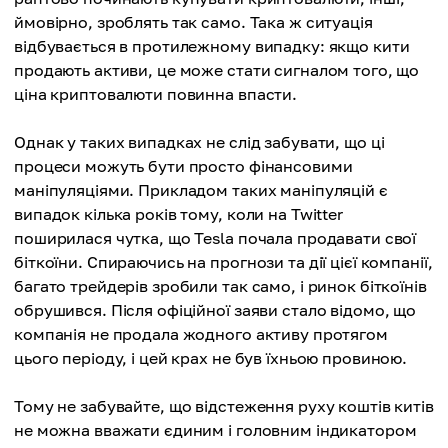
ймовірно, зроблять так само. Така ж ситуація
відбувається в протилежному випадку: якщо кити
продають активи, це може стати сигналом того, що
ціна криптовалюти повинна впасти.
Однак у таких випадках не слід забувати, що ці
процеси можуть бути просто фінансовими
маніпуляціями. Прикладом таких маніпуляцій є
випадок кілька років тому, коли на Twitter
поширилася чутка, що Tesla почала продавати свої
біткоїни. Спираючись на прогнози та дії цієї компанії,
багато трейдерів зробили так само, і ринок біткоїнів
обрушився. Після офіційної заяви стало відомо, що
компанія не продала жодного активу протягом
цього періоду, і цей крах не був їхньою провиною.
Тому не забувайте, що відстеження руху коштів китів
не можна вважати єдиним і головним індикатором