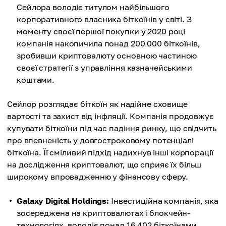
Сейлора володіє титулом найбільшого
корпоративного власника біткоїнів у світі. З
моменту своєї першої покупки у 2020 році
компанія накопичила понад 200 000 біткоїнів,
зробивши криптовалюту основною частиною
своєї стратегії з управління казначейськими
коштами.
Сейлор розглядає біткоїн як надійне сховище
вартості та захист від інфляції. Компанія продовжує
купувати біткоїни під час падіння ринку, що свідчить
про впевненість у довгостроковому потенціалі
біткоїна. Її сміливий підхід надихнув інші корпорації
на дослідження криптовалют, що сприяє їх більш
широкому впровадженню у фінансову сферу.
Galaxy Digital Holdings:
Інвестиційна компанія, яка
зосереджена на криптовалютах і блокчейн-
технологіях, володіє понад 16 402 біткоїнами.