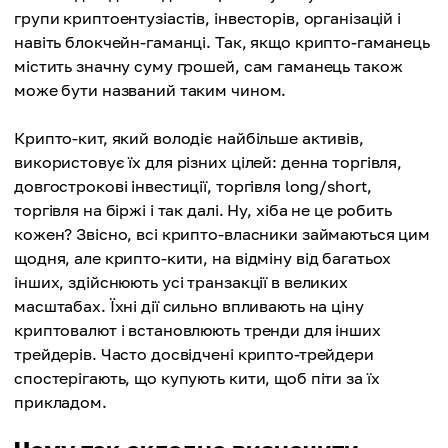
групи криптоентузіастів, інвесторів, організацій і
навіть блокчейн-гаманці. Так, якщо крипто-гаманець
містить значну суму грошей, сам гаманець також
може бути названий таким чином.
Крипто-кит, який володіє найбільше активів,
використовує їх для різних цілей: денна торгівля,
довгострокові інвестиції, торгівля long/short,
торгівля на біржі і так далі. Ну, хіба не це робить
кожен? Звісно, всі крипто-власники займаються цим
щодня, але крипто-кити, на відміну від багатьох
інших, здійснюють усі транзакції в великих
масштабах. Їхні дії сильно впливають на ціну
криптовалют і встановлюють тренди для інших
трейдерів. Часто досвідчені крипто-трейдери
спостерігають, що купують кити, щоб піти за їх
прикладом.