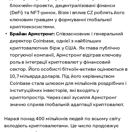
блокчейн-проекти, децентралізовані фінанси
(DeFi) та NFT-ринок. Візія і вплив CZ роблять його
ключовим гравцем у формуванні глобальної
криптоекосистеми.
Брайан Армстронг:
Співзасновник і генеральний
директор Coinbase, однієї з найбільших
криптовалютних бірж у США. Як глава публічно
торгуючої компанії, Армстронг відіграв ключову
роль в інтеграції криптовалют у фінансовий
сектор. Його особисті біткоїн-активи оцінюються в
10,7 мільярда доларів. Під його керівництвом
Coinbase стала шлюзом для мільйонів роздрібних і
інституційних інвесторів, які входять у
криптопростір. Через свої зусилля Армстронг
значно сприяв глобальній адаптації криптовалют.
Наразі понад 400 мільйонів людей по всьому світу
володіють криптовалютами. Це число продовжує