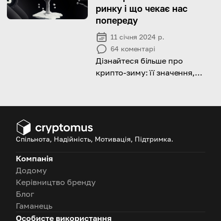
ринку і що чекає нас
попереду
11 січня 2024 р.
64
коментарі
Дізнайтеся більше про
крипто-зиму: її значення,
основні особливості та як
визначити її початок і
закінчення
Спільнота, Надійність, Мотивація, Підтримка.
Компанія
Додому
Керівництво бренду
Блог
Гаманець
Особисте використання