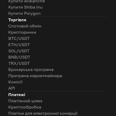
Купити Avalanche
Купити Shiba Inu
Купити Polygon
Торгівля
Спотовий обмін
Крипторинки
BTC/USDT
ETH/USDT
SOL/USDT
BNB/USDT
TRX/USDT
Брокерська програма
Програма маркетмейкера
Комісії
API
Платежі
Платіжний шлюз
Криптообробка
Плагіни для електронної комерції