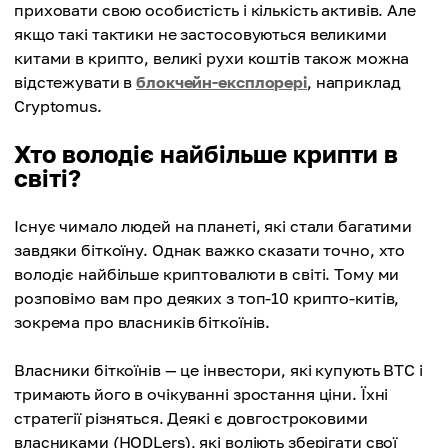
приховати свою особистість і кількість активів. Але
якщо такі тактики не застосовуються великими
китами в крипто, великі рухи коштів також можна
відстежувати в
блокчейн-експлорері
, наприклад
Cryptomus.
Хто володіє найбільше крипти в
світі?
Існує чимало людей на планеті, які стали багатими
завдяки біткоїну. Однак важко сказати точно, хто
володіє найбільше криптовалюти в світі. Тому ми
розповімо вам про деяких з топ-10 крипто-китів,
зокрема про власників біткоїнів.
Власники біткоїнів — це інвестори, які купують BTC і
тримають його в очікуванні зростання ціни. Їхні
стратегії різняться. Деякі є довгостроковими
власниками (HODLers), які воліють зберігати свої