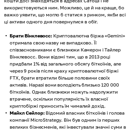
кошти досі знаходяться в адресах Сатоші і не
використовуються ним. Можливо, це й на краще, бо
важко уявити, що могло б статися з ринком, якби всі
ці активи одного дня повернулися в обіг.
Брати Вінклевосс:
Криптовалютна біржа «Gemini»
отримала свою назву не випадково. Її
співзасновниками є близнюки Камерон і Тайлер
Вінклевосс. Вони відомі тим, що в 2013 році
придбали 1% від загального обсягу біткоїнів, але
через 9 років після краху криптовалютної біржі
FTX, брати втратили більше половини своїх
активів. Наразі вони володіють близько 120 000
біткоїнів. Однак близнюки можуть надолужити
втрачене, оскільки популярність їх власної
криптобіржі приносить їм чималий дохід.
Майкл Сейлор:
Відомий власник біткоїнів і голова
компанії MicroStrategy. Він був одним із перших
великих бізнесменів, які інвестували значні суми в