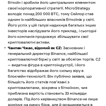
біткоїн і зробили його центральним елементом
своєї корпоративної стратегії. MicroStrategy
володіє понад 200 000 BTC, тому Сейлор став
одним із найбільших власників біткоїнів у світі.
Його успіх у цій галузі надихнув багатьох інших
інвесторів наслідувати його приклад, і сьогодні
його компанія продовжує збільшувати свої
криптовалютні активи.
Чанпен Чжао, відомий як CZ:
Засновник і
генеральний директор Binance, найбільшої
криптовалютної біржі у світі за обсягом торгів. CZ
— видатна фігура в криптоіндустрії, і його
багатство відображає його сильну віру в
блокчейн-технології. Він публічно заявив, що
більшість його статків пов’язані з
криптовалютами, зокрема з біткоїном, чия
приблизна вартість становить 33 мільярди
доларів. Під його керівництвом Binance не лише
домінує на ринку бірж, але й розширюється в