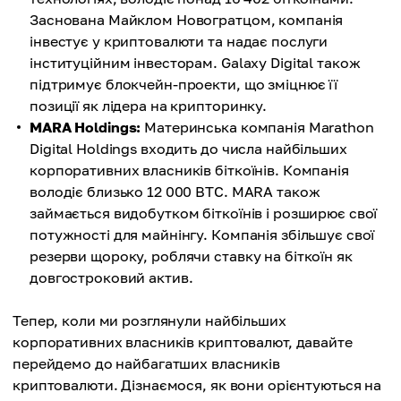
Заснована Майклом Новогратцом, компанія
інвестує у криптовалюти та надає послуги
інституційним інвесторам. Galaxy Digital також
підтримує блокчейн-проекти, що зміцнює її
позиції як лідера на крипторинку.
MARA Holdings:
Материнська компанія Marathon
Digital Holdings входить до числа найбільших
корпоративних власників біткоїнів. Компанія
володіє близько 12 000 BTC. MARA також
займається видобутком біткоїнів і розширює свої
потужності для майнінгу. Компанія збільшує свої
резерви щороку, роблячи ставку на біткоїн як
довгостроковий актив.
Тепер, коли ми розглянули найбільших
корпоративних власників криптовалют, давайте
перейдемо до найбагатших власників
криптовалюти. Дізнаємося, як вони орієнтуються на