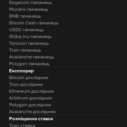
Dogecoin гаманець
Monero гаманець
BNB гаманець
Bitcoin Cash гаманець
USDC гаманець
Shiba Inu гаманець
Toncoin гаманець
Tron гаманець
Avalanche гаманець
Polygon гаманець
Експлорер
Bitcoin дослідник
Tron дослідник
Ethereum дослідник
Arbitrum дослідник
Polygon дослідник
Avalanche дослідник
Розміщення ставок
Tron ставка