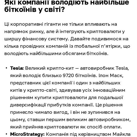
Які компанії володіють найбільше
біткоїнів у світі?
Ці корпоративні гіганти не тільки впливають на
напрямок ринку, але й інтегрують криптовалюти у
ширшу фінансову систему. Давайте подивимося на
кілька провідних компаній із глобальної п’ятірки, що
володіють найбільшими обсягами біткоїнів.
Tesla:
Великий крипто-кит — автовиробник Tesla,
який володіє близько 9720 біткоїнів. Ілон Маск,
представник цієї компанії і один з найбільших
китів у крипто-світі, здивував усіх інноваційним
рішенням купити криптовалюти для подальшої
диверсифікації прибутків компанії. Це рішення
принесло чимало вигод, і він не зупинився на
цьому, ставши першим великим автовиробником,
який прийняв криптовалюти як спосіб оплати.
MicroStrategy:
Компанія під керівництвом Майкла