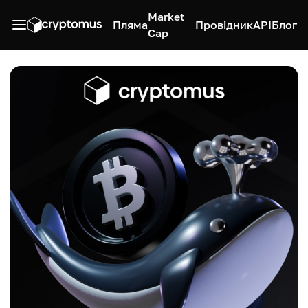
Market
Пляма
Провідник
API
Блог
Cap