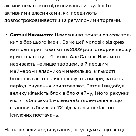
активи незалежно від коливань ринку. Інші є
активними власниками, які поєднують
довгострокові інвестиції з регулярними торгами.
Сатоші Накамото:
Неможливо почати список топ-
китів без цього імені. Саме цей чоловік відкрив
нам світ криптовалют і в 2009 році створив першу
криптовалюту — біткоїн. Але Сатоші Накамото
називають не лише творцем, а й першим
майнером і власником найбільшої кількості
біткоїнів в історії. Як показують цифри, за весь
період існування криптовалют, Сатоші видобув
велику кількість блоків блокчейну, і його рахунки
містять близько 1 мільйона біткоїн-токенів, що
становить близько 5% від загальної кількості
існуючих постачань.
На наше велике здивування, існує думка, що всі ці