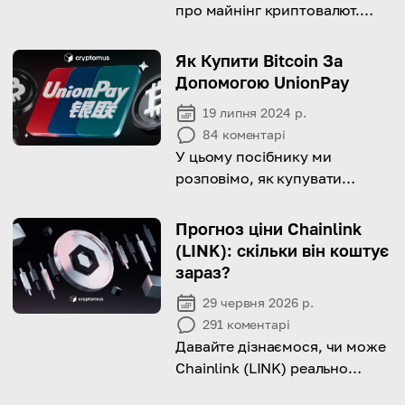
про майнінг криптовалют.
Почніть читати зараз!
Як Купити Bitcoin За
Допомогою UnionPay
19 липня 2024 р.
84
коментарі
У цьому посібнику ми
розповімо, як купувати
Bitcoin та інші криптовалюти
за допомогою UnionPay.
Прогноз ціни Chainlink
Дізнайтеся про особливості
(LINK): скільки він коштує
процесу, щоб здійснювати
зараз?
ефективні інвестиції!
29 червня 2026 р.
291
коментарі
Давайте дізнаємося, чи може
Chainlink (LINK) реально
досягти $100.