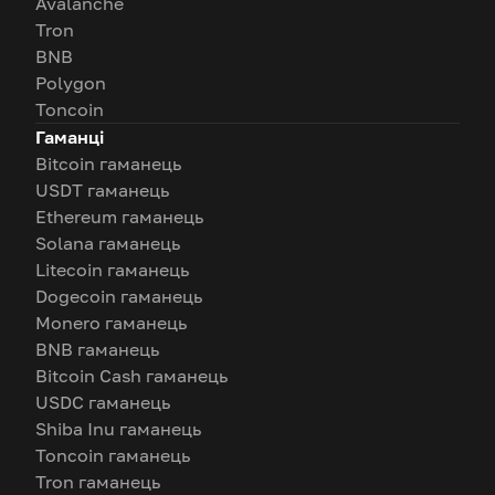
Avalanche
Tron
BNB
Polygon
Toncoin
Гаманці
Bitcoin гаманець
USDT гаманець
Ethereum гаманець
Solana гаманець
Litecoin гаманець
Dogecoin гаманець
Monero гаманець
BNB гаманець
Bitcoin Cash гаманець
USDC гаманець
Shiba Inu гаманець
Toncoin гаманець
Tron гаманець