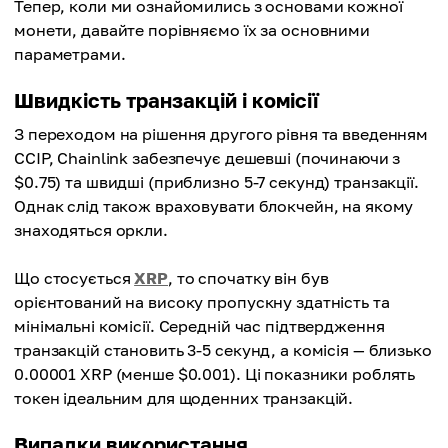
Тепер, коли ми ознайомились з основами кожної
монети, давайте порівняємо їх за основними
параметрами.
Швидкість транзакцій і комісії
З переходом на рішення другого рівня та введенням
CCIP, Chainlink забезпечує дешевші (починаючи з
$0.75) та швидші (приблизно 5-7 секунд) транзакції.
Однак слід також враховувати блокчейн, на якому
знаходяться оркли.
Що стосується
XRP
, то спочатку він був
орієнтований на високу пропускну здатність та
мінімальні комісії. Середній час підтвердження
транзакцій становить 3-5 секунд, а комісія — близько
0.00001 XRP (менше $0.001). Ці показники роблять
токен ідеальним для щоденних транзакцій.
Випадки використання