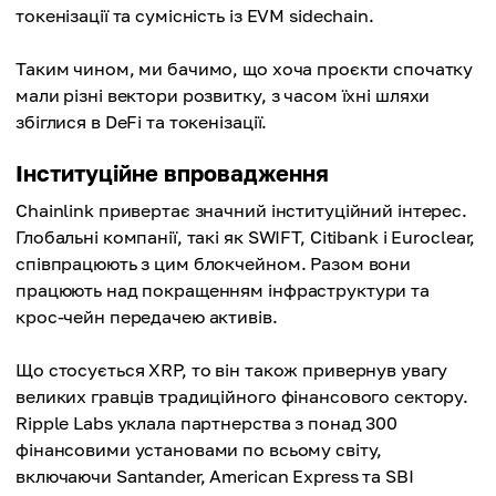
токенізації та сумісність із EVM sidechain.
Таким чином, ми бачимо, що хоча проєкти спочатку
мали різні вектори розвитку, з часом їхні шляхи
збіглися в DeFi та токенізації.
Інституційне впровадження
Chainlink привертає значний інституційний інтерес.
Глобальні компанії, такі як SWIFT, Citibank і Euroclear,
співпрацюють з цим блокчейном. Разом вони
працюють над покращенням інфраструктури та
крос-чейн передачею активів.
Що стосується XRP, то він також привернув увагу
великих гравців традиційного фінансового сектору.
Ripple Labs уклала партнерства з понад 300
фінансовими установами по всьому світу,
включаючи Santander, American Express та SBI