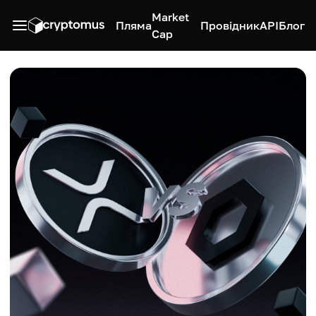
Market
Пляма
Провідник
API
Блог
Cap