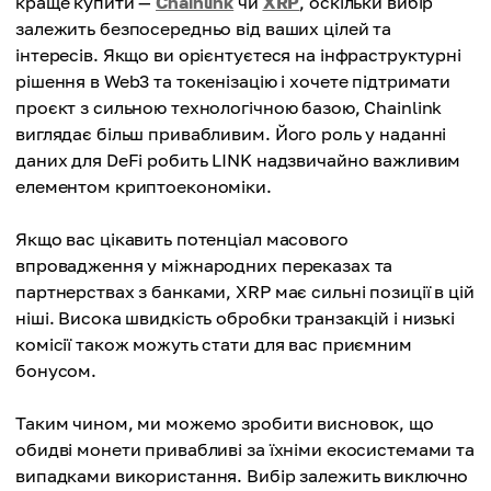
краще купити —
Chainlink
чи
XRP
, оскільки вибір
залежить безпосередньо від ваших цілей та
інтересів. Якщо ви орієнтуєтеся на інфраструктурні
рішення в Web3 та токенізацію і хочете підтримати
проєкт з сильною технологічною базою, Chainlink
виглядає більш привабливим. Його роль у наданні
даних для DeFi робить LINK надзвичайно важливим
елементом криптоекономіки.
Якщо вас цікавить потенціал масового
впровадження у міжнародних переказах та
партнерствах з банками, XRP має сильні позиції в цій
ніші. Висока швидкість обробки транзакцій і низькі
комісії також можуть стати для вас приємним
бонусом.
Таким чином, ми можемо зробити висновок, що
обидві монети привабливі за їхніми екосистемами та
випадками використання. Вибір залежить виключно