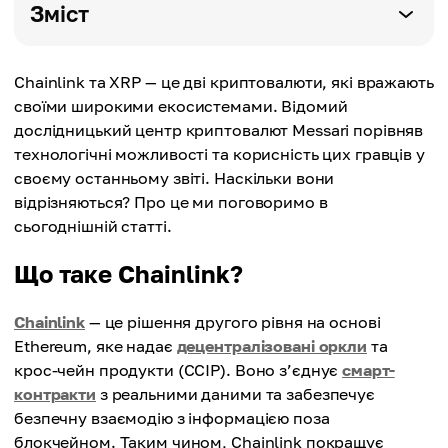
Зміст
Chainlink та XRP — це дві криптовалюти, які вражають
своїми широкими екосистемами. Відомий
дослідницький центр криптовалют Messari порівняв
технологічні можливості та корисність цих гравців у
своєму останньому звіті. Наскільки вони
відрізняються? Про це ми поговоримо в
сьогоднішній статті.
Що таке Chainlink?
Chainlink
— це рішення другого рівня на основі
Ethereum, яке надає
децентралізовані оркли
та
крос-чейн продукти (CCIP). Воно з’єднує
смарт-
контракти
з реальними даними та забезпечує
безпечну взаємодію з інформацією поза
блокчейном. Таким чином, Chainlink покращує