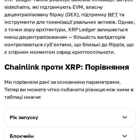
sidechains, які підтримують EVM, власну
децентралізовану біржу (DEX), підтримку
NFT
та
інструменти для токенізації реальних активів. Однак,
з точки зору архітектури, XRP Ledger залишається
менш децентралізованим — більшість валідаторів
контролюються суб'єктами, що близькі до Ripple, що
є спірним моментом серед криптоспільноти.
Chainlink проти XRP: Порівняння
Ми порівняли дані за основними параметрами.
Тепер ви можете чітко побачити різницю між ними в
таблиці нижче:
Рік запуску
Chainlink (LINK)
Блокчейн