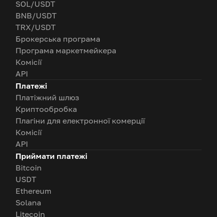
SOL/USDT
BNB/USDT
TRX/USDT
Брокерська програма
Програма маркетмейкера
Комісії
API
Платежі
Платіжний шлюз
Криптообробка
Плагіни для електронної комерції
Комісії
API
Приймати платежі
Bitcoin
USDT
Ethereum
Solana
Litecoin