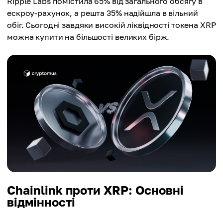
Ripple Labs помістила 65% від загального обсягу в
ескроу-рахунок, а решта 35% надійшла в вільний
обіг. Сьогодні завдяки високій ліквідності токена XRP
можна купити на більшості великих бірж.
Chainlink проти XRP: Основні
відмінності