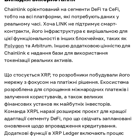
Chainlink орієнтований на сегменти DeFi та CeFi,
тобто на всі платформи, які потребують даних у
реальному часі. Хоча LINK не підтримує смарт-
контракти, його інфраструктура є вирішальною для
цієї функціональності в інших блокчейнах, таких як
Polygon
та Arbitrum. Іншою додатковою цінністю для
Chainlink є надання бази для використання
токенізації реальних активів.
Що стосується XRP, то розробники побудували його
мережу з фокусом на платіжні рішення. Екосистема
розроблена для спрощення міжнародних платежів і
залучення користувачів, а також великих
фінансових установ як майбутніх інвесторів.
Команда XRPL наразі розширює проєкт для кращої
адаптації сегменту DeFi, про що свідчать заплановані
оновлення щодо впровадження кредитування.
Додаткові функції в XRP Ledger включають процес