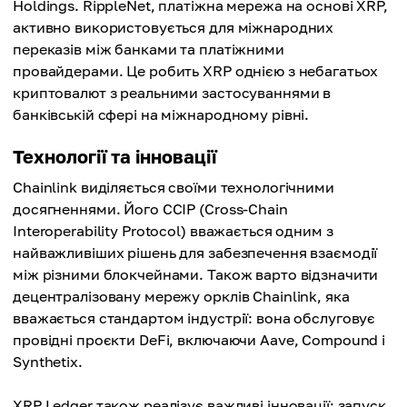
Holdings. RippleNet, платіжна мережа на основі XRP,
активно використовується для міжнародних
переказів між банками та платіжними
провайдерами. Це робить XRP однією з небагатьох
криптовалют з реальними застосуваннями в
банківській сфері на міжнародному рівні.
Технології та інновації
Chainlink виділяється своїми технологічними
досягненнями. Його CCIP (Cross-Chain
Interoperability Protocol) вважається одним з
найважливіших рішень для забезпечення взаємодії
між різними блокчейнами. Також варто відзначити
децентралізовану мережу орклів Chainlink, яка
вважається стандартом індустрії: вона обслуговує
провідні проєкти DeFi, включаючи Aave, Compound і
Synthetix.
XRP Ledger також реалізує важливі інновації: запуск