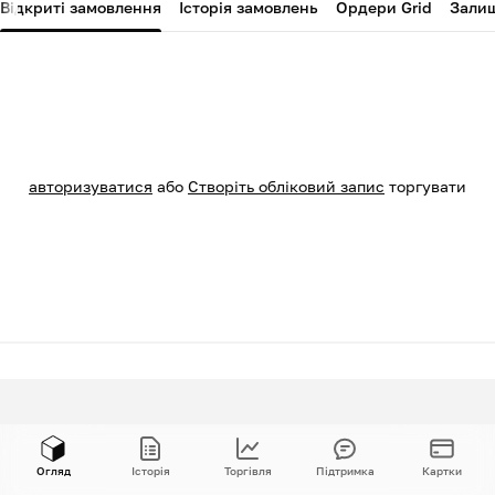
Відкриті замовлення
Історія замовлень
Ордери Grid
Зали
авторизуватися
або
Створіть обліковий запис
торгувати
Огляд
Історія
Торгівля
Підтримка
Картки