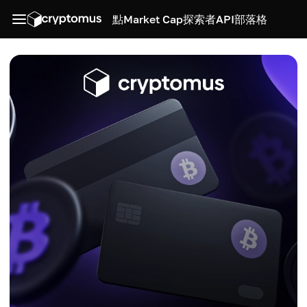
點
Market Cap
探索者
API
部落格