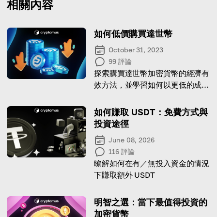
相關內容
如何低價購買達世幣
October 31, 2023
99
評論
探索購買達世幣加密貨幣的經濟有
效方法，並學習如何以更低的成本
獲得達世幣。
如何賺取 USDT：免費方式與
投資途徑
June 08, 2026
116
評論
瞭解如何在有／無投入資金的情況
下賺取額外 USDT
明智之選：當下最值得投資的
加密貨幣