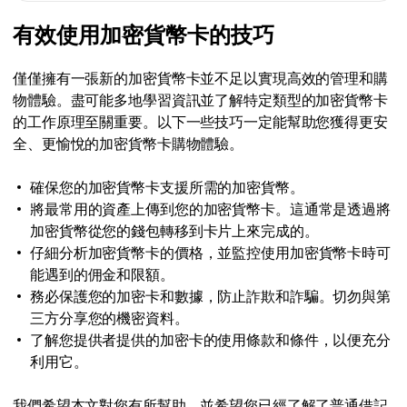
由於目前許多公司都在積極爭取客戶，會為其卡片使用
特點
有效使用加密貨幣卡的技巧
提供更具吸引力的條件。許多加密貨幣卡也提供現金回
1.
饋（cashback）與訂閱折扣，例如 Spotify 或
並非所有商店與線上平台都接受加密卡，因此使用者在
Netflix。現金回饋比例通常在 1% 到 8% 之間，並會在
僅僅擁有一張新的加密貨幣卡並不足以實現高效的管理和購
付款時可能會遇到使用限制。
你消費時回饋入帳。
物體驗。盡可能多地學習資訊並了解特定類型的加密貨幣卡
2.
2.
的工作原理至關重要。以下一些技巧一定能幫助您獲得更安
對於某些加密資產而言，透過加密卡完成交易確認可能
一種隨時隨地都在手邊的便利加密貨幣支付方式：在實
全、更愉悅的加密貨幣卡購物體驗。
需要約 30 分鐘。此外，幣價可能波動較大，代表你實
體與線上商店、咖啡館與餐廳、加油站、電影院——幾
際支付的金額可能比預期更多或更少。
乎任何地方都能使用。
確保您的加密貨幣卡支援所需的加密貨幣。
3.
3.
將最常用的資產上傳到您的加密貨幣卡。這通常是透過將
有時使用加密卡付款會遇到很高的匯率（換算費率），
國際加密卡也能在旅行時省去複雜的換匯流程。你可以
加密貨幣從您的錢包轉移到卡片上來完成的。
並可能收取月費以及交易手續費。
輕鬆從卡片提領當地貨幣，或直接用卡支付。
仔細分析加密貨幣卡的價格，並監控使用加密貨幣卡時可
能遇到的佣金和限額。
務必保護您的加密卡和數據，防止詐欺和詐騙。切勿與第
三方分享您的機密資料。
了解您提供者提供的加密卡的使用條款和條件，以便充分
利用它。
我們希望本文對您有所幫助，並希望您已經了解了普通借記