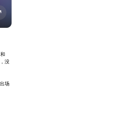
a和
价，没
支出场