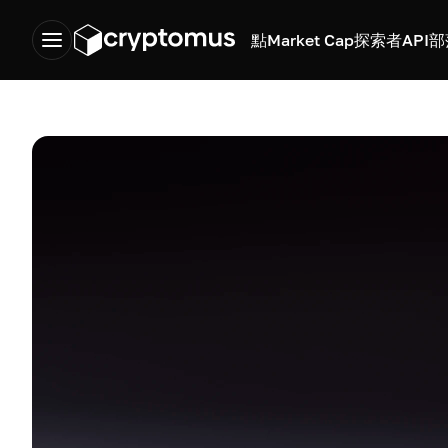
點
Market Cap
探索者
API
部