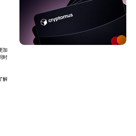
更加
同时
了解