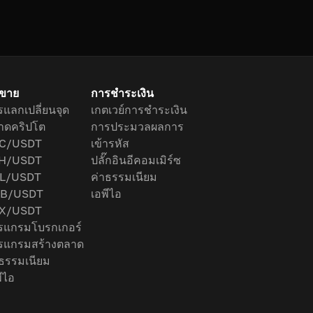
อขาย
การชำระเงิน
แลกเปลี่ยนจุด
เกตเวย์การชำระเงิน
าดคริปโต
การประมวลผลการ
C/USDT
เข้ารหัส
H/USDT
ปลั๊กอินอีคอมเมิร์ซ
L/USDT
ค่าธรรมเนียม
B/USDT
เอพีไอ
X/USDT
รแกรมโบรกเกอร์
รแกรมสร้างตลาด
าธรรมเนียม
ีไอ