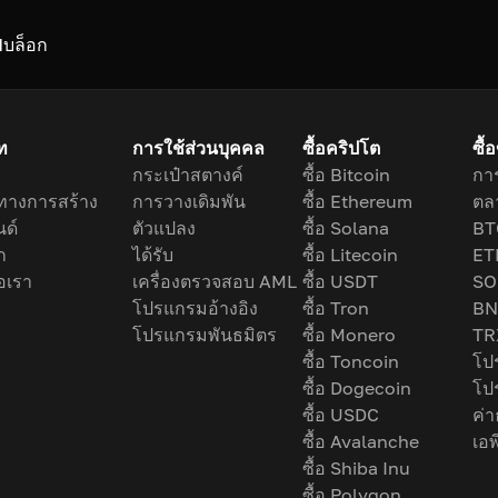
I
บล็อก
ัท
การใช้ส่วนบุคคล
ซื้อคริปโต
ซื้
กระเป๋าสตางค์
ซื้อ Bitcoin
การ
ทางการสร้าง
การวางเดิมพัน
ซื้อ Ethereum
ตล
ด์
ตัวแปลง
ซื้อ Solana
BT
ก
ได้รับ
ซื้อ Litecoin
ET
่อเรา
เครื่องตรวจสอบ AML
ซื้อ USDT
SO
โปรแกรมอ้างอิง
ซื้อ Tron
BN
โปรแกรมพันธมิตร
ซื้อ Monero
TR
ซื้อ Toncoin
โป
ซื้อ Dogecoin
โป
ซื้อ USDC
ค่
ซื้อ Avalanche
เอพ
ซื้อ Shiba Inu
ซื้อ Polygon