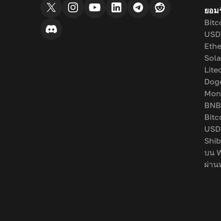
ยอมร
Bitc
USD
Eth
Sol
Lite
Dog
Mon
BNB
Bitc
USD
Shib
บน 
ผ่า