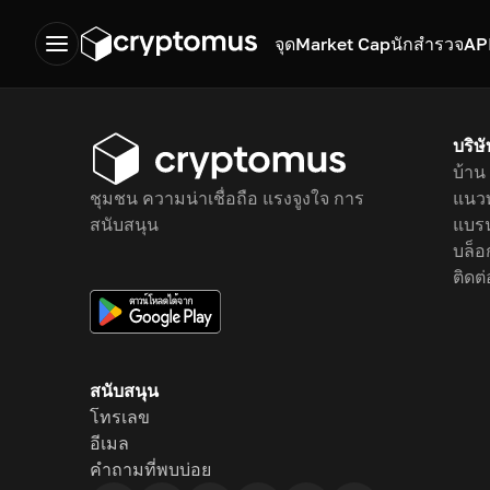
จุด
Market Cap
นักสำรวจ
AP
บริษ
บ้าน
ชุมชน ความน่าเชื่อถือ แรงจูงใจ การ
แนว
สนับสนุน
แบรน
บล็อ
ติดต
สนับสนุน
โทรเลข
อีเมล
คำถามที่พบบ่อย