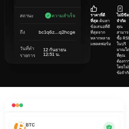
ราคาที่ดี
ไม่มีขีด
สถานะ
ความสำเร็จ
ที่สุด
ค้นหา
จำกัด
ข้อเสนอที่ดี
คุณ
ถึง
bc1q6z...q2hcge
ที่สุดจาก
สามาร
หลากหลาย
ซื้อ R
แพลตฟอร์ม
ในปริ
วันที่ทำ
12 กันยายน
มาณใ
12:51 น.
รายการ
ที่คุณ
ต้องกา
โดยไม่ม
ข้อจำก
BTC