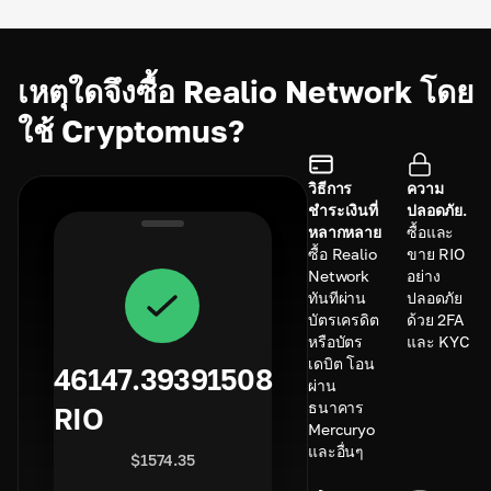
เหตุใดจึงซื้อ Realio Network โดย
ใช้ Cryptomus?
วิธีการ
ความ
ชำระเงินที่
ปลอดภัย.
หลากหลาย
ซื้อและ
ซื้อ Realio
ขาย RIO
Network
อย่าง
ทันทีผ่าน
ปลอดภัย
บัตรเครดิต
ด้วย 2FA
หรือบัตร
และ KYC
เดบิต โอน
46147.39391508
ผ่าน
ธนาคาร
RIO
Mercuryo
และอื่นๆ
$
1574.35