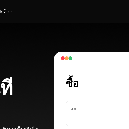
I
บล็อก
ที
ซื้อ
จาก