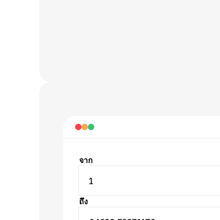
จาก
1
ถึง