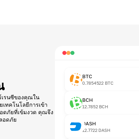
BTC
ณ
0.7854522
BTC
ร์เรนซีของคุณใน
BCH
วยเทคโนโลยีการเข้า
12.7852
BCH
ภัยที่เข้มงวด คุณจึง
ปลอดภัย
DASH
12.7722
DASH