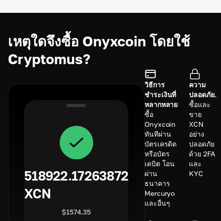
เหตุใดจึงซื้อ Onyxcoin โดยใช้
Cryptomus?
วิธีการ
ความ
ชำระเงินที่
ปลอดภัย.
หลากหลาย
ซื้อและ
ซื้อ
ขาย
Onyxcoin
XCN
ทันทีผ่าน
อย่าง
บัตรเครดิต
ปลอดภัย
หรือบัตร
ด้วย 2FA
เดบิต โอน
และ
518922.17263872
ผ่าน
KYC
ธนาคาร
XCN
Mercuryo
และอื่นๆ
$
1574.35