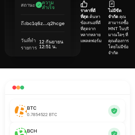
ความ
สถานะ
สำเร็จ
ราคาที่ดี
ไม่มีขีด
ที่สุด
ค้นหา
จำกัด
คุณ
ข้อเสนอที่ดี
สามารถซื้อ
ถึง
bc1q6z...q2hcge
ที่สุดจาก
MNT ในปริ
หลากหลาย
มาณใดๆ ที่
วันที่ทำ
แพลตฟอร์ม
คุณต้องการ
12 กันยายน
12:51 น.
โดยไม่มีข้อ
รายการ
จำกัด
BTC
0.7854522
BTC
BCH