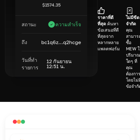
$
1574.35
ราคาที่ดี
ไม่มีขีด
ที่สุด
ค้นหา
จำกัด
สถานะ
ความสำเร็จ
ข้อเสนอที่ดี
คุณ
ที่สุดจาก
สามาร
ถึง
bc1q6z...q2hcge
หลากหลาย
ซื้อ
แพลตฟอร์ม
MEW ใ
ปริมา
วันที่ทำ
12 กันยายน
ใดๆ ที่
12:51 น.
รายการ
คุณ
ต้องกา
โดยไม่ม
ข้อจำกั