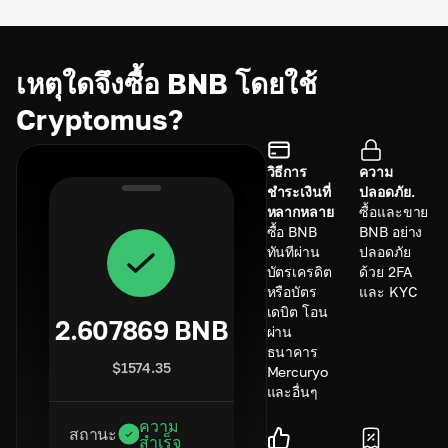
เหตุใดจึงซื้อ BNB โดยใช้
Cryptomus?
วิธีการ
ความ
ชำระเงินที่
ปลอดภัย.
หลากหลาย
ซื้อและขาย
ซื้อ BNB
BNB อย่าง
ทันทีผ่าน
ปลอดภัย
บัตรเครดิต
ด้วย 2FA
หรือบัตร
และ KYC
เดบิต โอน
2.607869
BNB
ผ่าน
ธนาคาร
$
1574.35
Mercuryo
และอื่นๆ
ความ
สถานะ
สำเร็จ