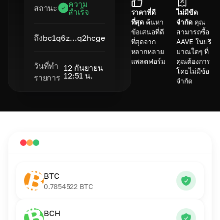
ความ
สถานะ
สำเร็จ
ราคาที่ดี
ไม่มีขีด
ที่สุด
ค้นหา
จำกัด
คุณ
ข้อเสนอที่ดี
สามารถซื้อ
ถึง
bc1q6z...q2hcge
ที่สุดจาก
AAVE ในปริ
หลากหลาย
มาณใดๆ ที่
แพลตฟอร์ม
คุณต้องการ
วันที่ทำ
12 กันยายน
โดยไม่มีข้อ
12:51 น.
รายการ
จำกัด
BTC
0.7854522
BTC
BCH