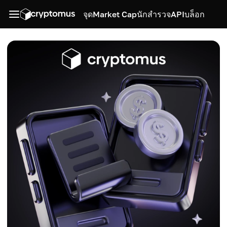
จุด
Market Cap
นักสำรวจ
API
บล็อก