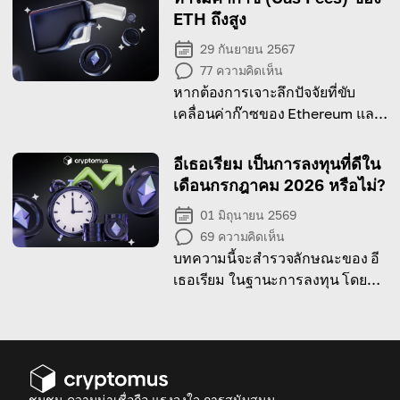
ETH ถึงสูง
29 กันยายน 2567
77
ความคิดเห็น
หากต้องการเจาะลึกปัจจัยที่ขับ
เคลื่อนค่าก๊าซของ Ethereum และ
แนวทางแก้ปัญหาที่เป็นไปได้ โปรด
อ่านบทความฉบับเต็ม
อีเธอเรียม เป็นการลงทุนที่ดีใน
เดือนกรกฎาคม 2026 หรือไม่?
01 มิถุนายน 2569
69
ความคิดเห็น
บทความนี้จะสำรวจลักษณะของ อี
เธอเรียม ในฐานะการลงทุน โดย
พิจารณาความผันผวนของราคา
ความเสี่ยงที่อาจเกิดขึ้น และเหตุผล
ในการลงทุนในเดือนกรกฎาคม
2026
ชุมชน ความน่าเชื่อถือ แรงจูงใจ การสนับสนุน