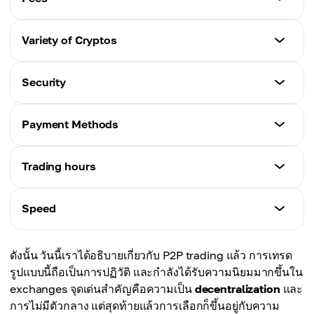
Exchange ควบคุมการเทรด กองทุน และขั้นตอน KYC
P2P Trading
Traditional Trading
ผู้ซื้อและผู้ขายติดต่อกันโดยตรงบนแพลตฟอร์ม
Variety of Cryptos
P2P Trading
มักสูงกว่าเนื่องจากมีค่าคอมมิชชั่นของตัวกลาง
ผู้ใช้มีความเป็นส่วนตัวมากขึ้นและต้องยืนยันตัวตนน้อย
Traditional Trading
กว่า แต่ยังมีขั้นตอน KYC อยู่บ้าง
Security
P2P Trading
มี crypto ให้เลือกจำกัดบน centralized exchange
ค่าธรรมเนียมต่ำกว่าเพราะไม่มีตัวกลาง แม้จะอยู่บน
Traditional Trading
แพลตฟอร์มก็ตาม
Payment Methods
P2P Trading
ขึ้นอยู่กับมาตรการด้านความปลอดภัยของ exchange
มี crypto ให้ซื้อขายได้หลากหลายมากกว่า
Traditional Trading
Trading hours
P2P Trading
จำกัดเฉพาะวิธีที่ exchange รองรับ (เช่น การโอนผ่าน
มี escrow และระบบเรตติ้งผู้ใช้ช่วยเพิ่มความปลอดภัย
ธนาคารหรือฝากด้วย fiat)
Traditional Trading
Speed
จำกัดตามเวลาทำการของ exchange
P2P Trading
Traditional Trading
มีวิธีชำระเงินที่หลากหลาย รวมถึงเงินสด, crypto
ดังนั้น วันนี้เราได้อธิบายเกี่ยวกับ P2P trading แล้ว การเทรด
P2P Trading
ธุรกรรมอาจเร็วกว่าเพราะมีสภาพคล่องสูง
wallets และการโอนผ่านธนาคาร
รูปแบบนี้ถือเป็นการปฏิวัติ และกำลังได้รับความนิยมมากขึ้นใน
การเทรดเปิดตลอด 24/7
exchanges จุดเด่นสำคัญคือความเป็น
decentralization
และ
P2P Trading
การไม่มีตัวกลาง แต่สุดท้ายแล้วการเลือกก็ขึ้นอยู่กับความ