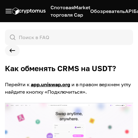
Спотовая
Market
Обозреватель
API
Б
торговля
Cap
Как обменять CRMS на USDT?
Перейти к
app.uniswap.org
и в правом верхнем углу
найдите кнопку «Подключиться».