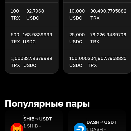
100
32.7968
10,000
30,490.7795882
TRX
USDC
USDC
TRX
500
163.9839999
25,000
76,226.9489706
TRX
USDC
USDC
TRX
1,000
327.9679999
100,000
304,907.7958825
TRX
USDC
USDC
TRX
Популярные пары
SHIB
USDT
DASH
USDT
1 SHIB -
1 DASH -