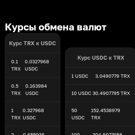
Курсы обмена валют
Курс TRX к USDC
Курс USDC к TRX
0.1
0.0327968
TRX
USDC
1 USDC
3.0490779 TRX
0.5
0.163984
TRX
USDC
10 USDC
30.4907795 TRX
1
0.327968
50
152.4538979
TRX
USDC
USDC
TRX
2
0.655936
100
304.9077958