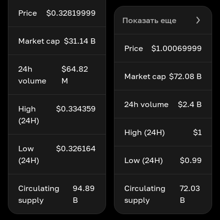
Price
$0.32819999
Показать еще
Market cap
$31.14 B
Price
$1.00069999
24h
$64.82
Market cap
$72.08 B
volume
M
24h volume
$2.4 B
High
$0.334359
(24H)
High (24H)
$1
Low
$0.326164
(24H)
Low (24H)
$0.99
Circulating
94.89
Circulating
72.03
supply
B
supply
B