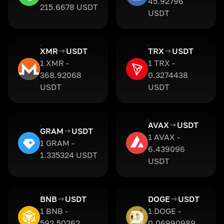
45.92796
215.6678 USDT
USDT
XMR
USDT
TRX
USDT
1 XMR -
1 TRX -
368.92068
0.3274438
USDT
USDT
AVAX
USDT
GRAM
USDT
1 AVAX -
1 GRAM -
6.439096
1.335324 USDT
USDT
BNB
USDT
DOGE
USDT
1 BNB -
1 DOGE -
592.50262
0.06990989