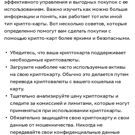
обычных и онлайн-магазинах, в кафе и
эффективного управления и выгодных покупок с ее
3.
ресторанах, на заправках, в кинотеатре —
использованием. Важно изучить как можно больше
Иногда при оплате криптокартой применяются
буквально где угодно.
информации и понять, как работает тот или иной
очень высокий курс обмена, ежемесячная плата
3.
тип крипто-карты. Вот несколько советов, которые
за обслуживание и комиссии за транзакции.
Международная криптокарта также избавляет
определенно помогут вам сделать покупки с
от сложных операций обмена во время
помощью крипто-карт более яркими и безопасными.
путешествий. Вы можете легко снять местную
валюту с карты или просто оплатить ею
Убедитесь, что ваша криптокарта поддерживает
покупки.
необходимые криптовалюты.
Загрузите наиболее часто используемые активы
на свою криптокарту. Обычно это делается путем
перевода криптовалюты с вашего кошелька на
карту.
Тщательно анализируйте цену криптокарты и
следите за комиссией и лимитами, которые могут
применяться при использовании криптокарты.
Обязательно защищайте свою криптокарту и свои
данные от мошенничества. Никогда не
передавайте свои конфиденциальные данные