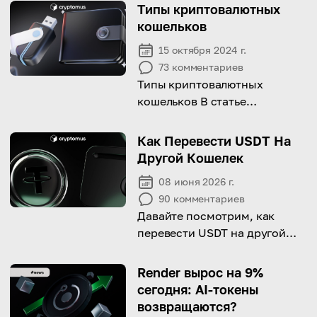
Типы криптовалютных
кошельков
15 октября 2024 г.
73
комментариев
Типы криптовалютных
кошельков В статье
представлен подробный
обзор основных типов
Как Перевести USDT На
крипто-кошельков, с
Другой Кошелек
акцентом на их ключевые
08 июня 2026 г.
характеристики, уровни
90
комментариев
безопасности и удобство
Давайте посмотрим, как
использования.
перевести USDT на другой
кошелек в этом подробном
руководстве!
Render вырос на 9%
сегодня: AI-токены
возвращаются?