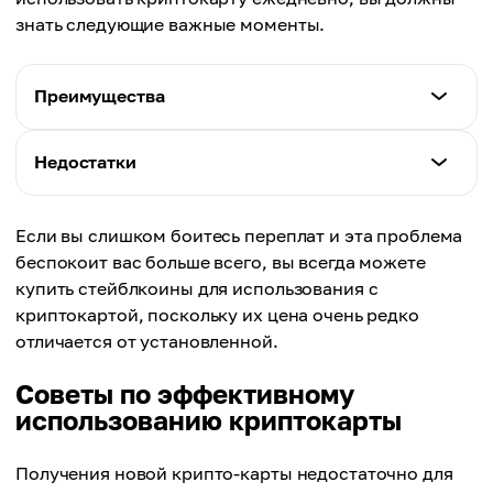
знать следующие важные моменты.
Преимущества
Характеристики
Недостатки
1.
Поскольку сейчас многие компании активно
Характеристики
борются за клиентов, они создают
Если вы слишком боитесь переплат и эта проблема
1.
привлекательные условия для использования
беспокоит вас больше всего, вы всегда можете
Не все магазины и онлайн-платформы
своих карт. Многие криптокарты также
купить стейблкоины для использования с
принимают криптокарты, поэтому пользователи
предлагают кешбэк и скидки на подписки —
криптокартой, поскольку их цена очень редко
могут столкнуться с ограничениями при оплате.
например, Spotify или Netflix. Процент кешбэка
отличается от установленной.
2.
варьируется от 1% до 8% и начисляется при
Для некоторых криптовалют подтверждение
Советы по эффективному
совершении покупок.
транзакции через криптокарту может занимать
использованию криптокарты
2.
около 30 минут. Кроме того, цена монет может
Удобный способ оплаты криптовалютой,
быть нестабильной, а значит есть вероятность
который всегда будет под рукой везде: в
Получения новой крипто-карты недостаточно для
заплатить больше или меньше, чем вы ожидали.