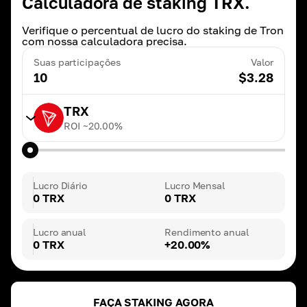
Calculadora de staking TRX.
Verifique o percentual de lucro do staking de Tron
com nossa calculadora precisa.
Suas participações
Valor
10
$
3.28
TRX
ROI ~
20.00
%
TRX
ROI ~
20.00
%
Lucro Diário
Lucro Mensal
0 TRX
0 TRX
BNB
ROI ~
3.00
%
Lucro anual
Rendimento anual
0 TRX
+20.00%
DAI
ROI ~
3.00
%
FAÇA STAKING AGORA
ETH