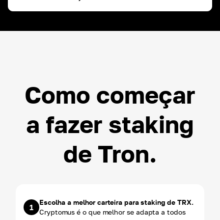
ROI ~
3.00
%
USDT
ROI ~
3.00
%
Como começar
a fazer staking
de Tron.
Escolha a melhor carteira para staking de TRX.
1
Cryptomus é o que melhor se adapta a todos