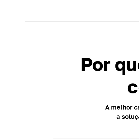
Por qu
c
A melhor c
a soluç