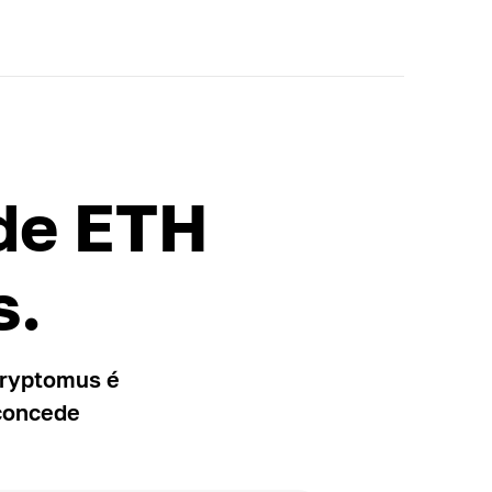
 de ETH
s.
Cryptomus é
 concede