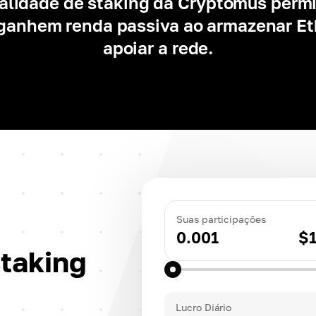
alidade de staking da Cryptomus permi
 ganhem renda passiva ao armazenar Et
Suas participações
0.001
$
staking
Lucro Diário