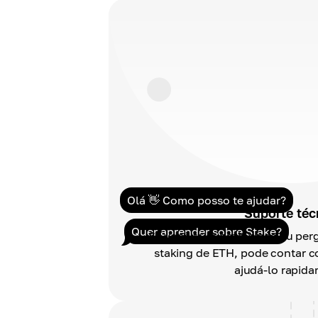
Olá 👋 Como posso te ajudar?
Suporte téc
Quer aprender sobre Stake?
Se você tiver problemas ou per
staking de ETH, pode contar 
ajudá-lo rapida