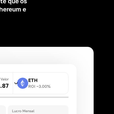
te que os 
hereum e 
Valor
ETH
1.87
ROI ~
3.00
%
TRX
ROI ~
20.00
%
Lucro Mensal