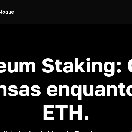
Blogue
eum Staking:
nsas enquant
ETH.