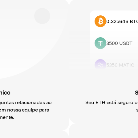
0.325646 BT
3500 USDT
5356 MATIC
nico
S
guntas relacionadas ao
Seu ETH está seguro 
com nossa equipe para
mente.