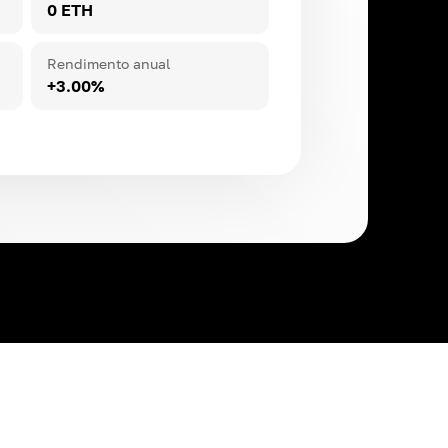
0 ETH
BNB
ROI ~
3.00
%
Rendimento anual
+3.00%
DAI
ROI ~
3.00
%
ETH
ROI ~
3.00
%
USDT
ROI ~
3.00
%