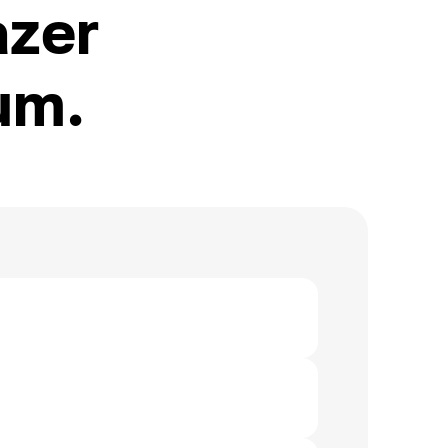
azer
um.