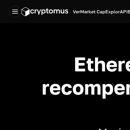
Ver
Market Cap
Explor
API
Ether
recompe