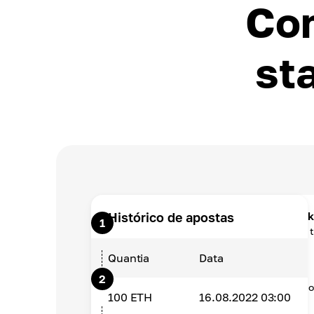
Com
st
Escolha a melhor carteira para sta
Histórico de apostas
1
Cryptomus é o que melhor se adapta a 
Quantia
Data
Stake seu Ethereum.
2
Bloqueie seus fundos na carteira Crypt
100
ETH
16.08.2022 03:00