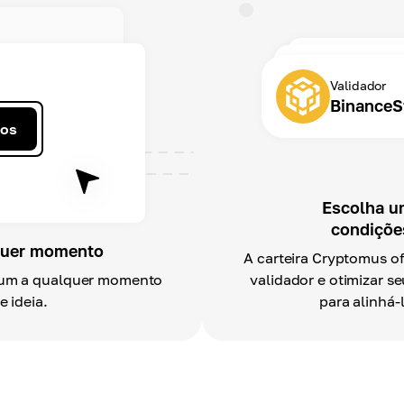
Validador
BinanceS
dos
Escolha u
condiçõe
lquer momento
A carteira Cryptomus o
reum a qualquer momento
validador e otimizar s
 ideia.
para alinhá-