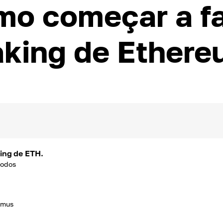
o começar a f
aking de Ethere
king de ETH.
todos
omus