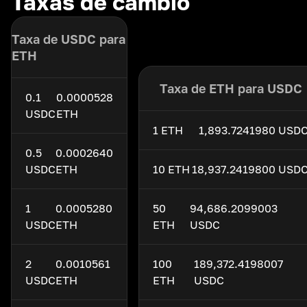
Taxas de câmbio
Taxa de USDC para
ETH
Taxa de ETH para USDC
0.1
0.0000528
USDC
ETH
1 ETH
1,893.7241980 USD
0.5
0.0002640
USDC
ETH
10 ETH
18,937.2419800 USD
1
0.0005280
50
94,686.2099003
USDC
ETH
ETH
USDC
2
0.0010561
100
189,372.4198007
USDC
ETH
ETH
USDC