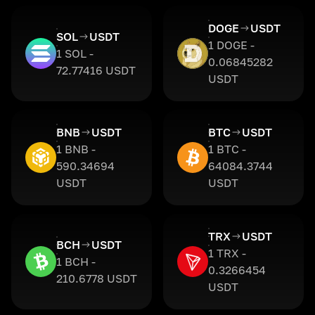
DOGE
USDT
SOL
USDT
1 DOGE -
1 SOL -
0.06845282
72.77416 USDT
USDT
BNB
USDT
BTC
USDT
1 BNB -
1 BTC -
590.34694
64084.3744
USDT
USDT
TRX
USDT
BCH
USDT
1 TRX -
1 BCH -
0.3266454
210.6778 USDT
USDT