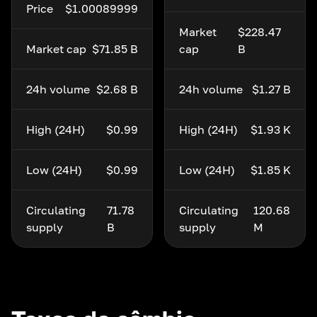
Price
$1.00089999
Market
$228.47
Market cap
$71.85 B
cap
B
24h volume
$2.68 B
24h volume
$1.27 B
High (24H)
$0.99
High (24H)
$1.93 K
Low (24H)
$0.99
Low (24H)
$1.85 K
Circulating
71.78
Circulating
120.68
supply
B
supply
M