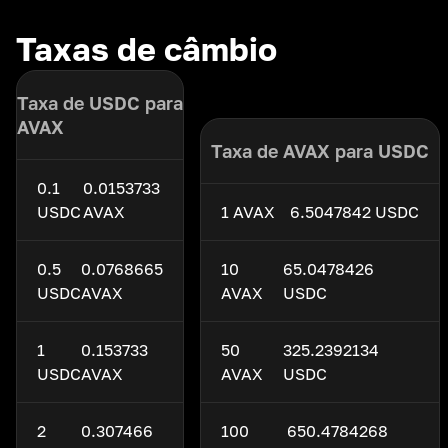
Taxas de câmbio
Taxa de USDC para
AVAX
Taxa de AVAX para USDC
0.1
0.0153733
USDC
AVAX
1 AVAX
6.5047842 USDC
0.5
0.0768665
10
65.0478426
USDC
AVAX
AVAX
USDC
1
0.153733
50
325.2392134
USDC
AVAX
AVAX
USDC
2
0.307466
100
650.4784268