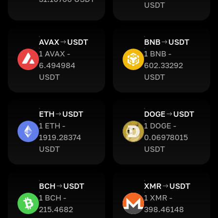
USDT
AVAX
USDT
BNB
USDT
1 AVAX -
1 BNB -
6.494984
602.33292
USDT
USDT
ETH
USDT
DOGE
USDT
1 ETH -
1 DOGE -
1919.28374
0.06978015
USDT
USDT
BCH
USDT
XMR
USDT
1 BCH -
1 XMR -
215.4682
398.46148