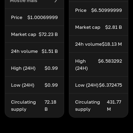
Mostre mais
Price
$6.50999999
Price
$1.00069999
Market cap
$2.81 B
Market cap
$72.23 B
24h volume
$18.13 M
24h volume
$1.51 B
High
$6.583292
High (24H)
$0.99
(24H)
Low (24H)
$0.99
Low (24H)
$6.372475
Circulating
72.18
Circulating
431.77
supply
B
supply
M