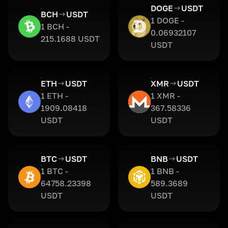
DOGE
USDT
BCH
USDT
1 DOGE -
1 BCH -
0.06932107
215.1688 USDT
USDT
ETH
USDT
XMR
USDT
1 ETH -
1 XMR -
1909.08418
367.58336
USDT
USDT
BTC
USDT
BNB
USDT
1 BTC -
1 BNB -
64758.23398
589.3689
USDT
USDT