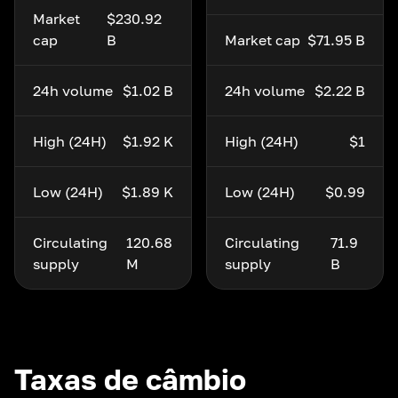
Market
$230.92
cap
B
Market cap
$71.95 B
24h volume
$1.02 B
24h volume
$2.22 B
High (24H)
$1.92 K
High (24H)
$1
Low (24H)
$1.89 K
Low (24H)
$0.99
Circulating
120.68
Circulating
71.9
supply
M
supply
B
Taxas de câmbio