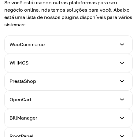
Se você está usando outras plataformas para seu
negócio online, nós temos soluções para você. Abaixo
está uma lista de nossos plugins disponíveis para vários
sistemas:
WooCommerce
Tutorial
WHMCS
Clique aqui
Tutorial
PrestaShop
Clique aqui
Tutorial
OpenCart
Clique aqui
Tutorial
BillManager
Clique aqui
Tutorial
RootPanel