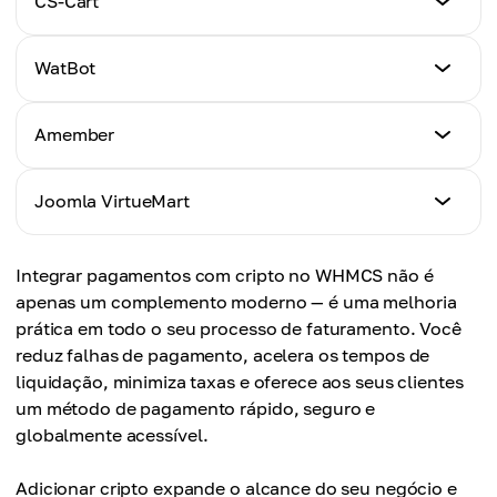
CS-Cart
Clique aqui
Tutorial
WatBot
Clique aqui
Tutorial
Amember
Clique aqui
Tutorial
Joomla VirtueMart
Clique aqui
Tutorial
Integrar pagamentos com cripto no WHMCS não é
Clique aqui
apenas um complemento moderno — é uma melhoria
prática em todo o seu processo de faturamento. Você
reduz falhas de pagamento, acelera os tempos de
liquidação, minimiza taxas e oferece aos seus clientes
um método de pagamento rápido, seguro e
globalmente acessível.
Adicionar cripto expande o alcance do seu negócio e