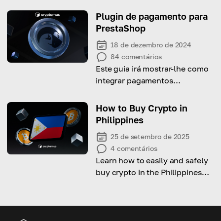
lançamentos aéreos
criptográficos e entenda a
Plugin de pagamento para
dinâmica que influencia seu
PrestaShop
sucesso
18 de dezembro de 2024
84
comentários
Este guia irá mostrar-lhe como
integrar pagamentos
criptográficos na sua loja
online PrestaShop utilizando
How to Buy Crypto in
um plugin simples e eficiente.
Philippines
25 de setembro de 2025
4
comentários
Learn how to easily and safely
buy crypto in the Philippines
today.