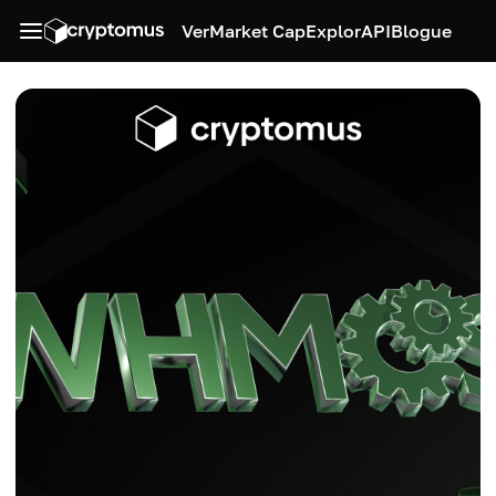
Ver
Market Cap
Explor
API
Blogue