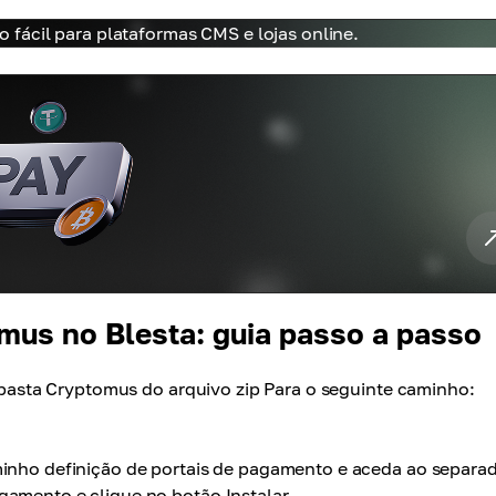
fácil para plataformas CMS e lojas online.
mus no Blesta: guia passo a passo
a pasta Cryptomus do arquivo zip Para o seguinte caminho:
minho definição de portais de pagamento e aceda ao separa
gamento e clique no botão Instalar.