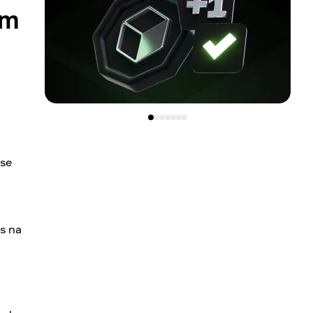
om
se
s na