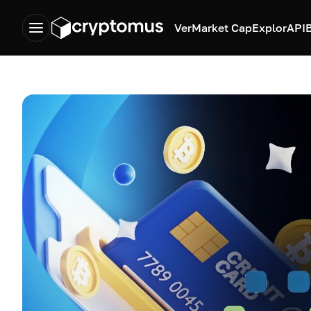
Ver
Market Cap
Explor
API