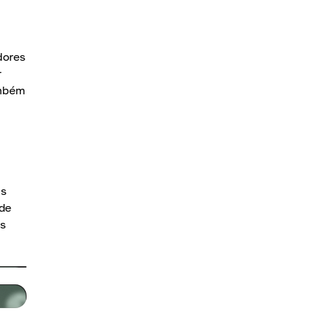
dores
r
ambém
as
 de
s