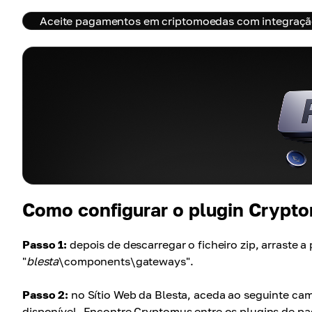
Aceite pagamentos em criptomoedas com integração 
Como configurar o plugin Crypto
Passo 1:
depois de descarregar o ficheiro zip, arraste 
"
blesta
\components\gateways".
Passo 2:
no Sítio Web da Blesta, aceda ao seguinte ca
disponível. Encontre Cryptomus entre os plugins de pa