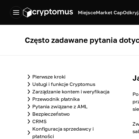
Miejsce
Market Cap
Odkryj
Często zadawane pytania doty
J
Pierwsze kroki
Usługi i funkcje Cryptomus
Zarządzanie kontem i weryfikacja
Po
Przewodnik płatnika
pr
Pytania związane z AML
sie
Bezpieczeństwo
CRMS
Zw
Konfiguracja sprzedawcy i
sa
płatności