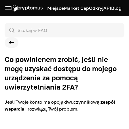
Miejsce
Market Cap
Odkryj
API
Blog
Co powinienem zrobić, jeśli nie
mogę uzyskać dostępu do mojego
urządzenia za pomocą
uwierzytelniania 2FA?
Jeśli Twoje konto ma opcję dwuczynnikową
zespół
wsparcia
i rozwiążą Twój problem.