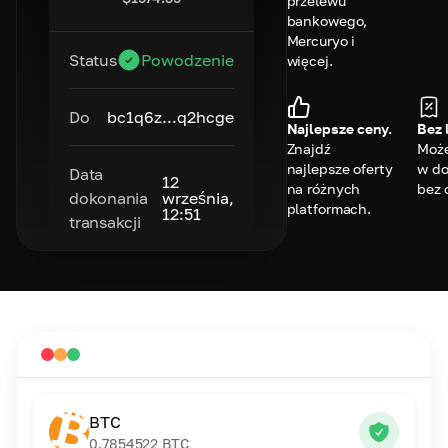
przelewu
bankowego,
Mercuryo i
Status
Powodzenie
więcej.
Do
bc1q6z...q2hcge
Najlepsze ceny.
Bez 
Znajdź
Może
najlepsze oferty
w do
Data
12
na różnych
bez 
dokonania
września,
platformach.
12:51
transakcji
BTC
0.7854522
BTC