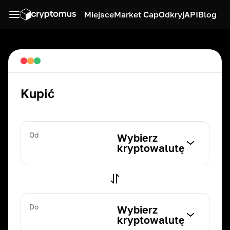
Miejsce
Market Cap
Odkryj
API
Blog
Kupić
Od
Wybierz
kryptowalutę
Do
Wybierz
kryptowalutę