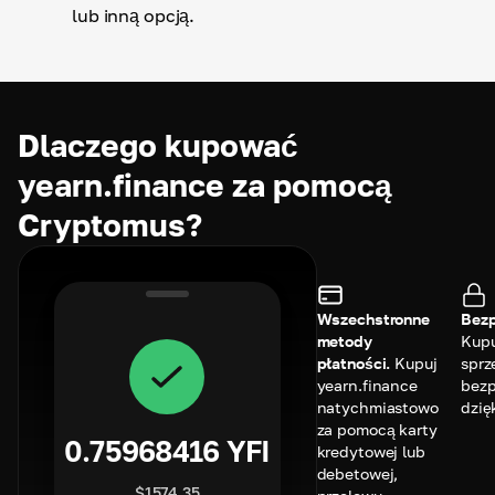
lub inną opcją.
Dlaczego kupować
yearn.finance za pomocą
Cryptomus?
Wszechstronne
Bezp
metody
Kupu
płatności.
Kupuj
sprz
yearn.finance
bezp
natychmiastowo
dzię
za pomocą karty
0.75968416
YFI
kredytowej lub
debetowej,
$
1574.35