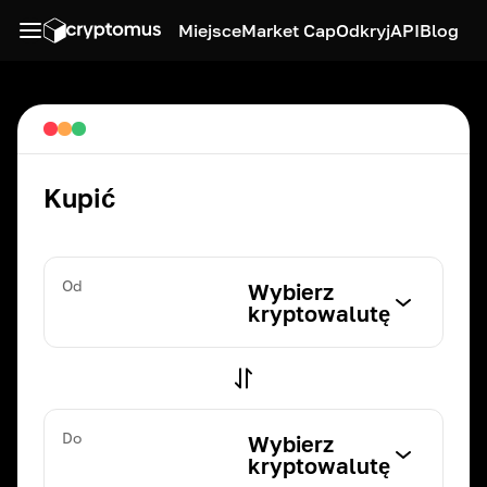
Miejsce
Market Cap
Odkryj
API
Blog
Kupić
Od
Wybierz
kryptowalutę
Do
Wybierz
kryptowalutę