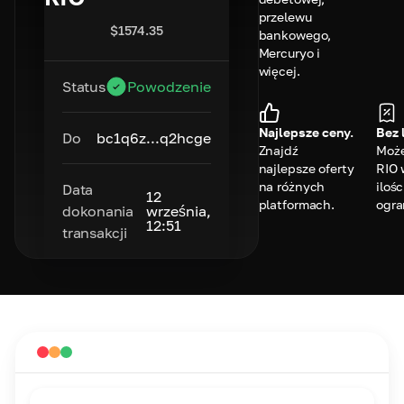
przelewu
$
1574.35
bankowego,
Mercuryo i
więcej.
Status
Powodzenie
Najlepsze ceny.
Bez 
Do
bc1q6z...q2hcge
Znajdź
Może
najlepsze oferty
RIO 
na różnych
ilośc
Data
12
platformach.
ogra
dokonania
września,
12:51
transakcji