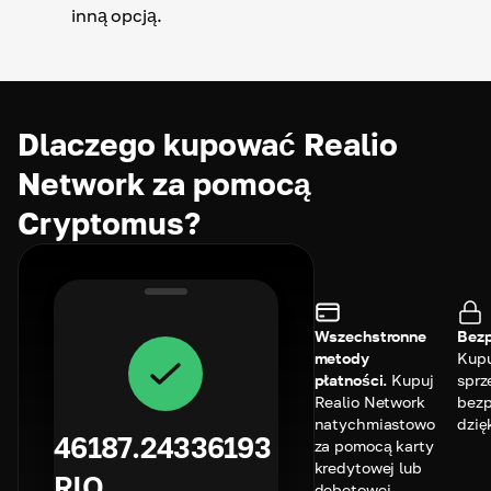
inną opcją.
Dlaczego kupować Realio
Network za pomocą
Cryptomus?
Wszechstronne
Bezp
metody
Kupu
płatności.
Kupuj
sprz
Realio Network
bezp
natychmiastowo
dzię
46187.24336193
za pomocą karty
kredytowej lub
RIO
debetowej,