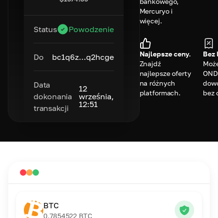
bankowego,
Mercuryo i
więcej.
Status
Powodzenie
Najlepsze ceny.
Bez 
Do
bc1q6z...q2hcge
Znajdź
Może
najlepsze oferty
OND
na różnych
dowo
Data
12
platformach.
bez 
dokonania
września,
12:51
transakcji
BTC
0.7854522
BTC