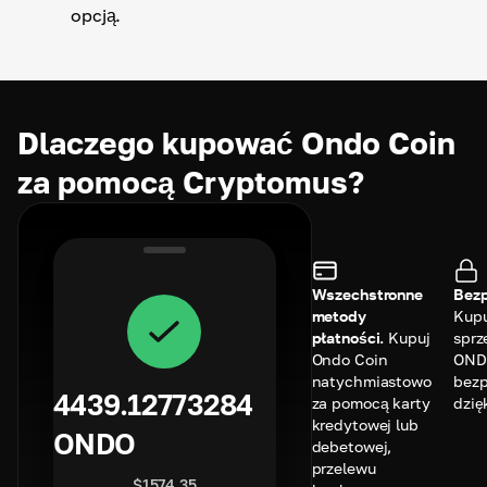
opcją.
Dlaczego kupować Ondo Coin
za pomocą Cryptomus?
Wszechstronne
Bezp
metody
Kupu
płatności.
Kupuj
sprz
Ondo Coin
OND
natychmiastowo
bezp
4439.12773284
za pomocą karty
dzię
kredytowej lub
ONDO
debetowej,
przelewu
$
1574.35