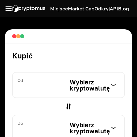
Miejsce
Market Cap
Odkryj
API
Blog
Kupić
Od
Wybierz
kryptowalutę
Do
Wybierz
kryptowalutę