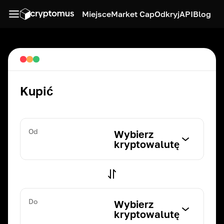
Miejsce
Market Cap
Odkryj
API
Blog
Kupić
Od
Wybierz
kryptowalutę
Do
Wybierz
kryptowalutę