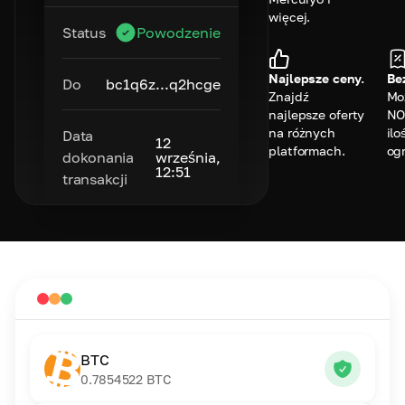
więcej.
Status
Powodzenie
Najlepsze ceny.
Bez
Do
bc1q6z...q2hcge
Znajdź
Mo
najlepsze oferty
NO
na różnych
ilo
Data
12
platformach.
og
dokonania
września,
12:51
transakcji
BTC
0.7854522
BTC