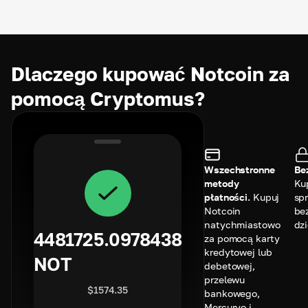
Dlaczego kupować Notcoin za
pomocą Cryptomus?
Wszechstronne
Be
metody
Kup
płatności.
Kupuj
sp
Notcoin
be
natychmiastowo
dzi
4481725.0978438
za pomocą karty
kredytowej lub
NOT
debetowej,
przelewu
$
1574.35
bankowego,
Mercuryo i