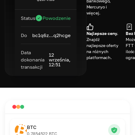
bankowego,
Mercuryo i
więcej.
Status
Powodzenie
Najlepsze ceny.
Bez 
Do
bc1q6z...q2hcge
Znajdź
Może
najlepsze oferty
FTT 
na różnych
ilośc
Data
12
platformach.
ogra
dokonania
września,
12:51
transakcji
BTC
0.7854522
BTC