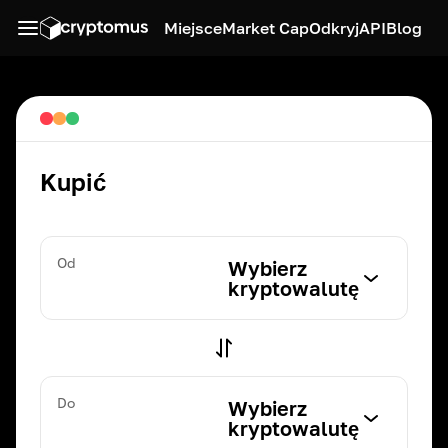
Miejsce
Market Cap
Odkryj
API
Blog
Kupić
Od
Wybierz
kryptowalutę
Do
Wybierz
kryptowalutę