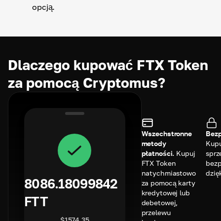
opcją.
Dlaczego kupować FTX Token
za pomocą Cryptomus?
Wszechstronne
Bezp
metody
Kupu
płatności.
Kupuj
sprz
FTX Token
bezp
natychmiastowo
dzię
8086.18099842
za pomocą karty
kredytowej lub
FTT
debetowej,
przelewu
$
1574.35