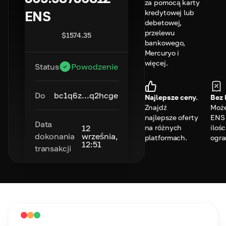
za pomocą karty
kredytowej lub
ENS
debetowej,
przelewu
$
1574.35
bankowego,
Mercuryo i
więcej.
Status
Powodzenie
Do
bc1q6z...q2hcge
Najlepsze ceny.
Bez 
Znajdź
Może
najlepsze oferty
ENS 
Data
na różnych
ilośc
12
dokonania
września,
platformach.
ogra
12:51
transakcji