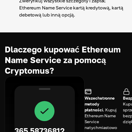
Zweryfikuj wszystkie szczegóły i zapłać
Ethereum Name Service kartą kredytową, kartą
debetową lub inną opcją.
Dlaczego kupować Ethereum
Name Service za pomocą
Cryptomus?
Wszechstronne
Bezp
metody
Kupu
płatności.
Kupuj
sprz
Ethereum Name
bezp
Service
dzię
natychmiastowo
365.58736812