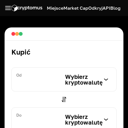
Miejsce
Market Cap
Odkryj
API
Blog
Kupić
Od
Wybierz
kryptowalutę
Do
Wybierz
kryptowalutę