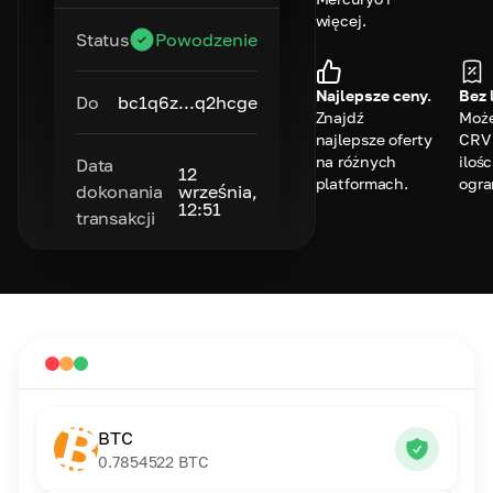
więcej.
Status
Powodzenie
Najlepsze ceny.
Bez 
Do
bc1q6z...q2hcge
Znajdź
Może
najlepsze oferty
CRV 
na różnych
ilośc
Data
12
platformach.
ogra
dokonania
września,
12:51
transakcji
BTC
0.7854522
BTC