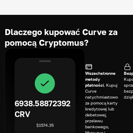
Dlaczego kupować Curve za
pomocą Cryptomus?
Wszechstronne
Bezp
metody
Kupu
płatności.
Kupuj
sprz
Curve
bezp
natychmiastowo
dzię
6938.58872392
za pomocą karty
kredytowej lub
CRV
debetowej,
przelewu
$
1574.35
bankowego,
Mercuryo i