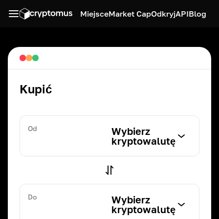
Miejsce
Market Cap
Odkryj
API
Blog
Kupić
Od
Wybierz
kryptowalutę
Do
Wybierz
kryptowalutę