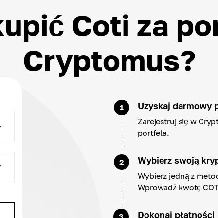
kupić Coti za p
Cryptomus?
Uzyskaj darmowy p
1
Zarejestruj się w Cry
portfela.
Wybierz swoją kry
2
Wybierz jedną z metod
Wprowadź kwotę COTI 
Dokonaj płatności 
3