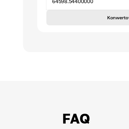
64598.54400000
Konwerto
FAQ