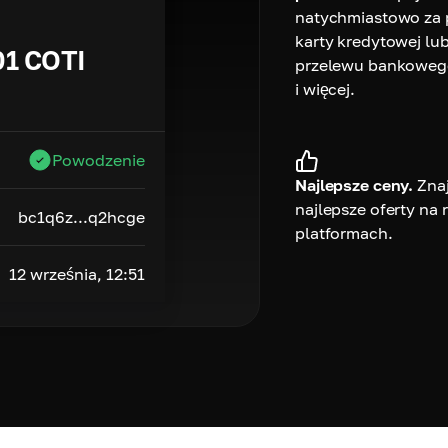
natychmiastowo za
karty kredytowej lu
01
COTI
przelewu bankoweg
i więcej.
Powodzenie
Najlepsze ceny.
Zna
najlepsze oferty na
bc1q6z...q2hcge
platformach.
12 września, 12:51