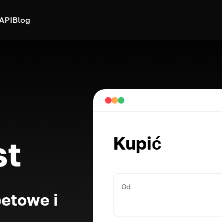
API
Blog
Kupić
st
Od
etowe i