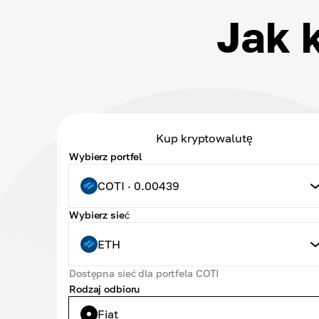
Jak 
Kup kryptowalutę
Wybierz portfel
COTI · 0.00439
Wybierz sieć
ETH
Dostępna sieć dla portfela COTI
Rodzaj odbioru
Fiat