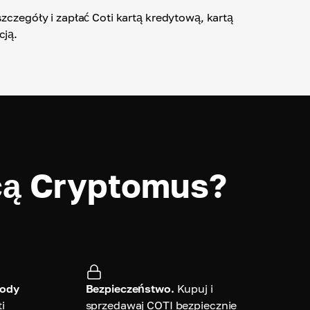
zczegóły i zapłać Coti kartą kredytową, kartą
cją.
cą Cryptomus?
tody
Bezpieczeństwo.
Kupuj i
i
sprzedawaj COTI bezpiecznie