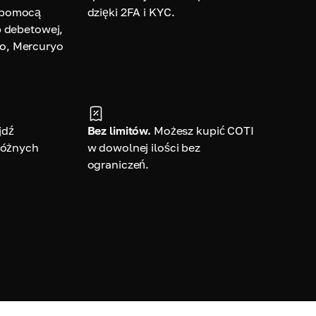
 pomocą
dzięki 2FA i KYC.
b debetowej,
o, Mercuryo
jdź
Bez limitów.
Możesz kupić COTI
 różnych
w dowolnej ilości bez
ograniczeń.