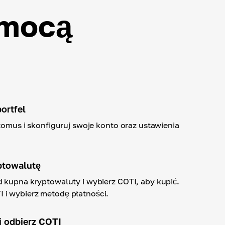
omocą
ortfel
ptomus i skonfiguruj swoje konto oraz ustawienia
ptowalutę
 kupna kryptowaluty i wybierz COTI, aby kupić.
i wybierz metodę płatności.
i odbierz COTI