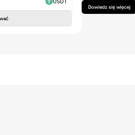
USDT
Dowiedz się więcej
wać