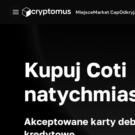
Miejsce
Market Cap
Odkryj
Kupuj Coti
natychmia
Akceptowane karty deb
kredytowe