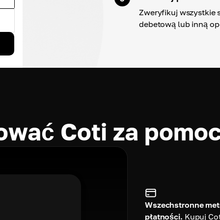
Zweryfikuj wszystkie s
debetową lub inną op
ować Coti za pomo
Wszechstronne me
płatności.
Kupuj Cot