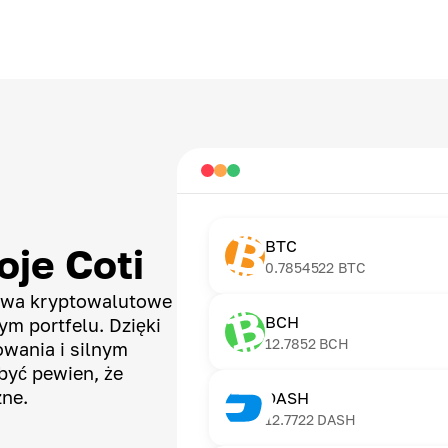
BTC
je Coti
0.7854522
BTC
tywa kryptowalutowe
BCH
m portfelu. Dzięki
12.7852
BCH
wania i silnym
yć pewien, że
zne.
DASH
12.7722
DASH