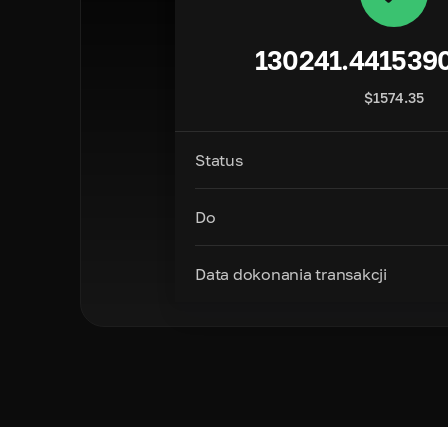
130241.441539
$
1574.35
Status
Do
Data dokonania transakcji