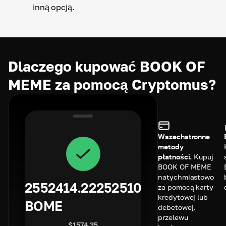
inną opcją.
Dlaczego kupować BOOK OF
MEME za pomocą Cryptomus?
Wszechstronne
metody
płatności.
Kupuj
BOOK OF MEME
natychmiastowo
2552414.22252510
za pomocą karty
kredytowej lub
BOME
debetowej,
przelewu
$
1574.35