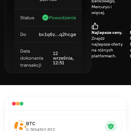
bankowego,
Mercuryo i
więcej.
Status
Powodzenie
Najlepsze ceny.
Do
bc1q6z...q2hcge
Znajdź
najlepsze oferty
na różnych
Data
12
platformach.
dokonania
września,
12:51
transakcji
BTC
0.7854522
BTC