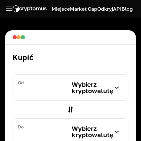
Miejsce
Market Cap
Odkryj
API
Blog
Kupić
Od
Wybierz
kryptowalutę
Do
Wybierz
kryptowalutę