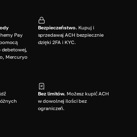
tody
Bezpieczeństwo.
Kupuj i
chemy Pay
sprzedawaj ACH bezpiecznie
 pomocą
dzięki 2FA i KYC.
b debetowej,
o, Mercuryo
jdź
Bez limitów.
Możesz kupić ACH
 różnych
w dowolnej ilości bez
ograniczeń.