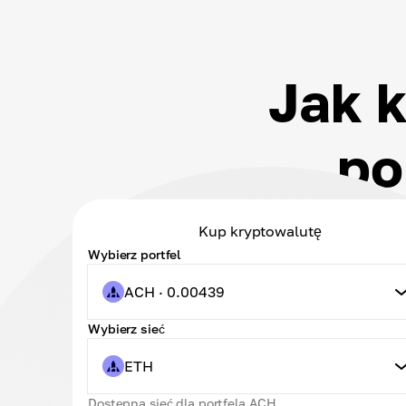
Jak 
po
Kup kryptowalutę
Wybierz portfel
ACH · 0.00439
Wybierz sieć
ETH
Dostępna sieć dla portfela ACH