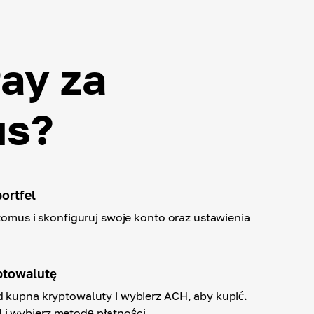
ay za
us?
ortfel
ptomus i skonfiguruj swoje konto oraz ustawienia
ptowalutę
 kupna kryptowaluty i wybierz ACH, aby kupić.
 wybierz metodę płatności.