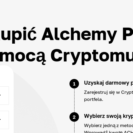
kupić Alchemy P
mocą Cryptom
Uzyskaj darmowy p
1
Zarejestruj się w Cry
portfela.
Wybierz swoją kry
2
Wybierz jedną z metod
Wprowadź kwotę ACH i