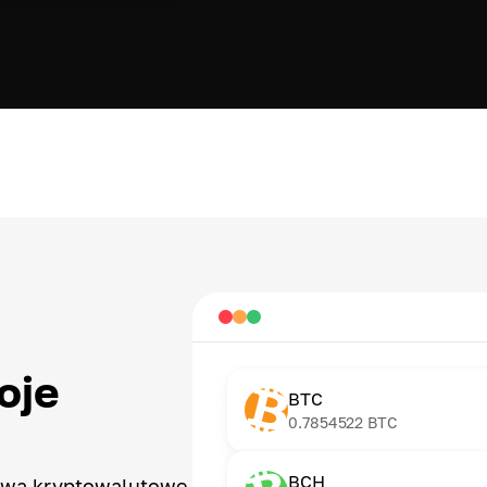
oje
BTC
0.7854522
BTC
BCH
tywa kryptowalutowe