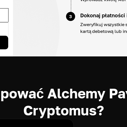
Dokonaj płatności 
3
Zweryfikuj wszystkie 
kartą debetową lub in
upować Alchemy Pa
Cryptomus?