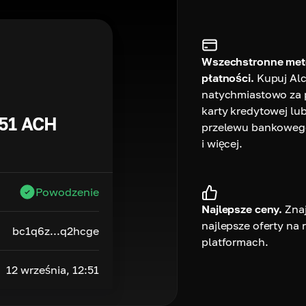
Wszechstronne me
płatności.
Kupuj Al
natychmiastowo za
karty kredytowej lu
51
ACH
przelewu bankoweg
i więcej.
Powodzenie
Najlepsze ceny.
Zna
najlepsze oferty na
bc1q6z...q2hcge
platformach.
12 września, 12:51