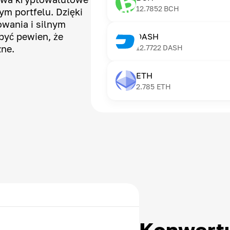
12.7852
BCH
m portfelu. Dzięki
wania i silnym
yć pewien, że
DASH
zne.
12.7722
DASH
ETH
2.785
ETH