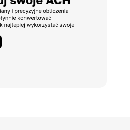
j swoje ACH
any i precyzyjne obliczenia
płynnie konwertować
k najlepiej wykorzystać swoje