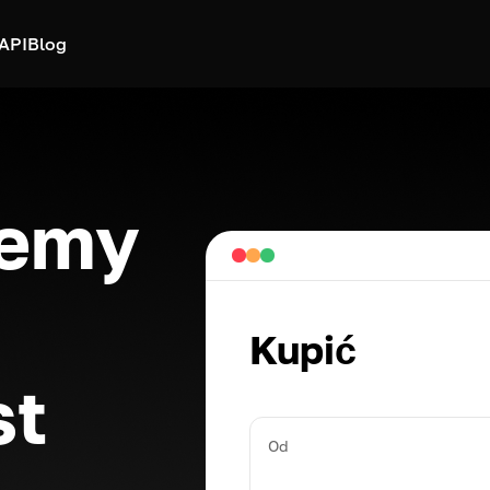
API
Blog
hemy
Kupić
st
Od