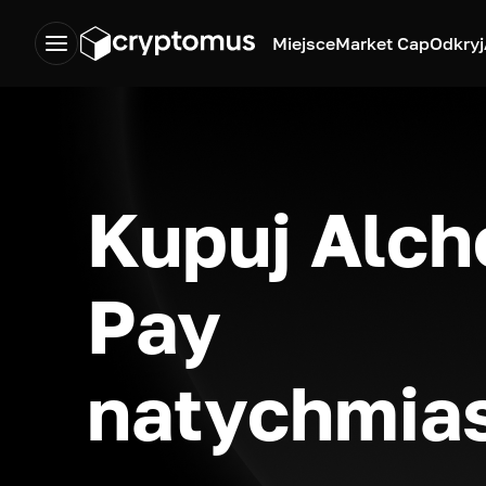
Miejsce
Market Cap
Odkryj
Kupuj Alc
Pay
natychmia