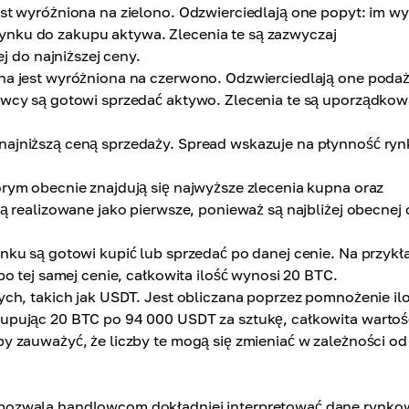
st wyróżniona na zielono. Odzwierciedlają one popyt: im w
ynku do zakupu aktywa. Zlecenia te są zazwyczaj
do najniższej ceny.
na jest wyróżniona na czerwono. Odzwierciedlają one poda
dawcy są gotowi sprzedać aktywo. Zlecenia te są uporządko
najniższą ceną sprzedaży. Spread wskazuje na płynność ryn
rym obecnie znajdują się najwyższe zlecenia kupna oraz
są realizowane jako pierwsze, ponieważ są najbliżej obecnej
ynku są gotowi kupić lub sprzedać po danej cenie. Na przykł
po tej samej cenie, całkowita ilość wynosi 20 BTC.
ych, takich jak USDT. Jest obliczana poprzez pomnożenie ilo
kupując 20 BTC po 94 000 USDT za sztukę, całkowita wartoś
by zauważyć, że liczby te mogą się zmieniać w zależności od
pozwala handlowcom dokładniej interpretować dane rynko