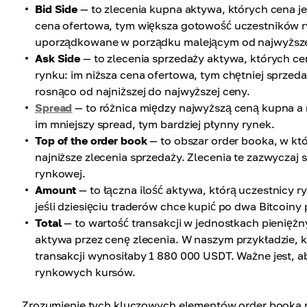
Bid Side
— to zlecenia kupna aktywa, których cena je
cena ofertowa, tym większa gotowość uczestników r
uporządkowane w porządku malejącym od najwyższej 
Ask Side
— to zlecenia sprzedaży aktywa, których ce
rynku: im niższa cena ofertowa, tym chętniej sprze
rosnąco od najniższej do najwyższej ceny.
Spread
— to różnica między najwyższą ceną kupna a 
im mniejszy spread, tym bardziej płynny rynek.
Top of the order book
— to obszar order booka, w któ
najniższe zlecenia sprzedaży. Zlecenia te zazwyczaj 
rynkowej.
Amount
— to łączna ilość aktywa, którą uczestnicy r
jeśli dziesięciu traderów chce kupić po dwa Bitcoiny 
Total
— to wartość transakcji w jednostkach pieniężn
aktywa przez cenę zlecenia. W naszym przykładzie, 
transakcji wynosiłaby 1 880 000 USDT. Ważne jest, a
rynkowych kursów.
Zrozumienie tych kluczowych elementów order booka 