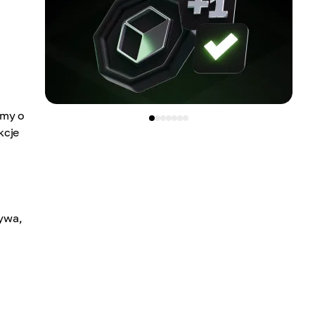
emy o
kcje
tywa,
o