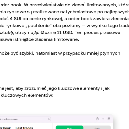
order book. W przeciwieństwie do zleceń limitowanych, któr
cenia rynkowe są realizowane natychmiastowo po najlepszyc
edać 4 SUI po cenie rynkowej, a order book zawiera zlecenia
enie rynkowe „pochłonie” oba poziomy — w wyniku tego trad
 sztukę, otrzymując łącznie 11 USD. Ten proces przesuwa
uwa istniejące zlecenia limitowane.
oże być szybki, natomiast w przypadku mniej płynnych
e jest, aby zrozumieć jego kluczowe elementy i jak
tę kluczowych elementów: