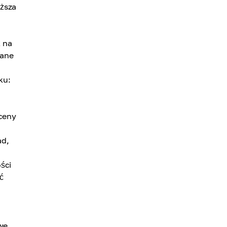
yższa
ż na
wane
ku:
 ceny
ad,
ści
ć
we,