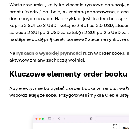
Warto zrozumieć, że tylko zlecenia rynkowe poruszają 
prostu "siedzą" na liście, aż zostaną dopasowane, zle
dostępnych cenach. Na przykład, jeśli trader chce sprz
kupna 2 SUI po 3 USD i kolejne 2 SUI po 2,5 USD, zlec
sprzeda 2 SUI po 3 USD za sztukę i 2 SUI po 2,5 USD za
następnie dostępną cenę, ponieważ zlecenie rynkowe us
Na
rynkach o wysokiej płynności
ruch w order booku m
aktywów zmiany zachodzą wolniej.
Kluczowe elementy order booku
Aby efektywnie korzystać z order booka w handlu, ważn
współdziałają ze sobą. Przygotowaliśmy dla Ciebie lis