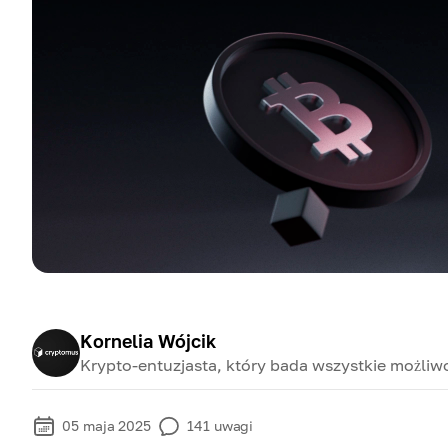
Kornelia Wójcik
Krypto-entuzjasta, który bada wszystkie możliwo
05 maja 2025
141
uwagi