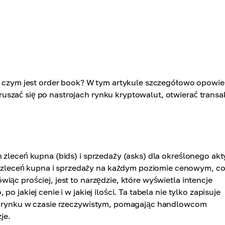
z, czym jest order book? W tym artykule szczegółowo opowi
szać się po nastrojach rynku kryptowalut, otwierać transa
 zleceń kupna (bids) i sprzedaży (asks) dla określonego ak
leceń kupna i sprzedaży na każdym poziomie cenowym, c
ąc prościej, jest to narzędzie, które wyświetla intencje
 jakiej cenie i w jakiej ilości. Ta tabela nie tylko zapisuje
ę" rynku w czasie rzeczywistym, pomagając handlowcom
je.