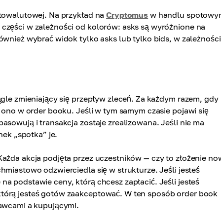
ptowalutowej. Na przykład na
Cryptomus
w handlu spotowy
 części w zależności od kolorów: asks są wyróżnione na
ównież wybrać widok tylko asks lub tylko bids, w zależnośc
ągle zmieniający się przepływ zleceń. Za każdym razem, gdy
ę ono w order booku. Jeśli w tym samym czasie pojawi się
asowują i transakcja zostaje zrealizowana. Jeśli nie ma
nek „spotka” je.
Każda akcja podjęta przez uczestników — czy to złożenie n
hmiastowo odzwierciedla się w strukturze. Jeśli jesteś
a podstawie ceny, którą chcesz zapłacić. Jeśli jesteś
którą jesteś gotów zaakceptować. W ten sposób order book
dawcami a kupującymi.